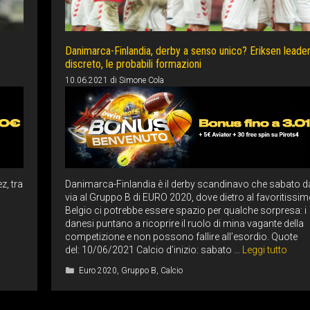
Danimarca-Finlandia, derby a senso unico? Eriksen leade
discreto, le probabili formazioni
10.06.2021
di
Simone Cola
z, tra
Danimarca-Finlandia è il derby scandinavo che sabato da
via al Gruppo B di EURO 2020, dove dietro al favoritissi
Belgio ci potrebbe essere spazio per qualche sorpresa: i
danesi puntano a ricoprire il ruolo di mina vagante della
competizione e non possono fallire all’esordio. Quote
del: 10/06/2021 Calcio d’inizio: sabato …
Leggi tutto
Categorie
Euro 2020
,
Gruppo B
,
Calcio