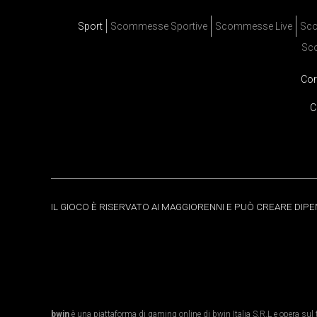
Sport
Scommesse Sportive
Scommesse Live
Sco
Sc
Cor
C
IL GIOCO È RISERVATO AI MAGGIORENNI E PUÒ CREARE DIP
bwin
è una piattaforma di gaming online di bwin Italia S.R.L e opera sul te