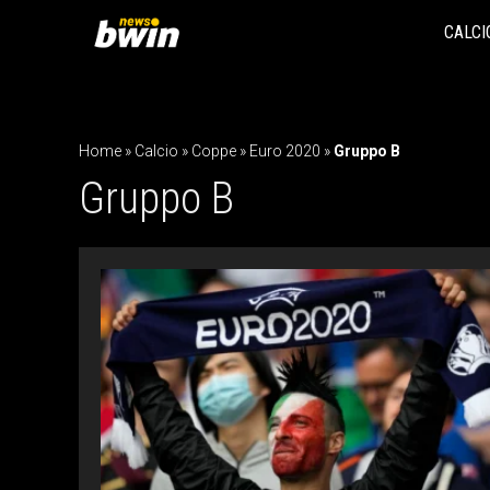
Vai
al
CALCI
contenuto
Home
»
Calcio
»
Coppe
»
Euro 2020
»
Gruppo B
Gruppo B