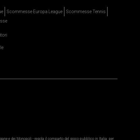
ue
Scommesse Europa League
Scommesse Tennis
sse
itori
le
ane e dei Monopoli - regola il comparto del gioco pubblico in Italia: per