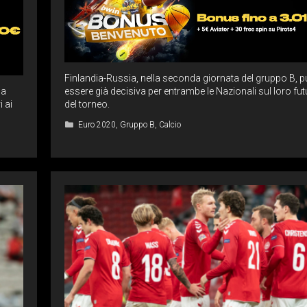
Finlandia-Russia, nella seconda giornata del gruppo B, 
na
essere già decisiva per entrambe le Nazionali sul loro fu
i ai
del torneo.
Categorie
Euro 2020
,
Gruppo B
,
Calcio