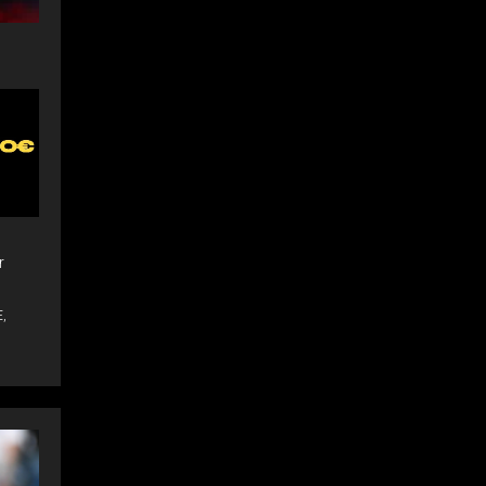
r
E
,