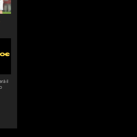
r
rà il
mo