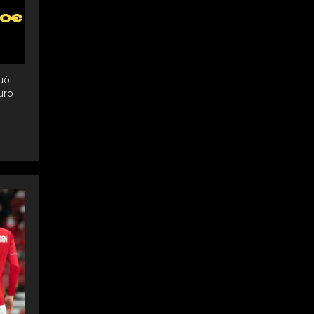
può
turo