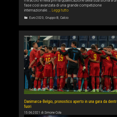
miracolo e nella prima qualificazione della sua storia a u
fase così avanzata di una grande competizione
internazionale. …
Leggi tutto
Categorie
Euro 2020
,
Gruppo B
,
Calcio
Danimarca-Belgio, pronostico aperto in una gara da dentr
fuori
15.06.2021
di
Simone Cola