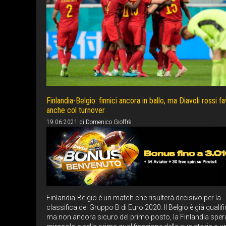
Finlandia-Belgio: finnici ancora in ballo, ma Diavoli rossi fa
anche col turnover
19.06.2021
di
Domenico Gioffrè
Finlandia-Belgio è un match che risulterà decisivo per la
classifica del Gruppo B di Euro 2020. Il Belgio è già qualif
ma non ancora sicuro del primo posto, la Finlandia sper