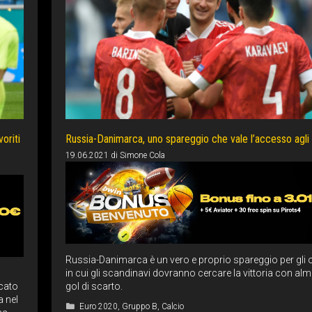
voriti
Russia-Danimarca, uno spareggio che vale l’accesso agli 
19.06.2021
di
Simone Cola
Russia-Danimarca è un vero e proprio spareggio per gli o
in cui gli scandinavi dovranno cercare la vittoria con al
icato
gol di scarto.
a nel
Categorie
Euro 2020
,
Gruppo B
,
Calcio