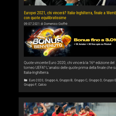
Europei 2021, chi vincerà? Italia-Inghilterra, finale a Wem
con quote equilibratissime
09.07.2021
di
Domenico Gioffrè
Quote vincente Euro 2020, chi vincerà la 16^ edizione del
torneo UEFA? L’analisi delle quote prima della finale che s
Italia-Inghilterra.
Categorie
Euro 2020
,
Gruppo A
,
Gruppo B
,
Gruppo C
,
Gruppo D
,
Gruppo 
Gruppo F
,
Calcio