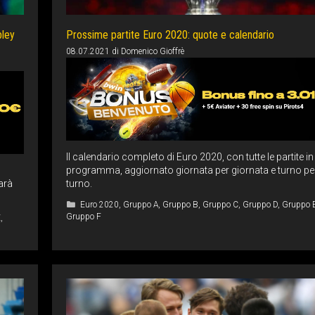
bley
Prossime partite Euro 2020: quote e calendario
08.07.2021
di
Domenico Gioffrè
Il calendario completo di Euro 2020, con tutte le partite in
programma, aggiornato giornata per giornata e turno pe
arà
turno.
Categorie
Euro 2020
,
Gruppo A
,
Gruppo B
,
Gruppo C
,
Gruppo D
,
Gruppo 
Gruppo F
E
,