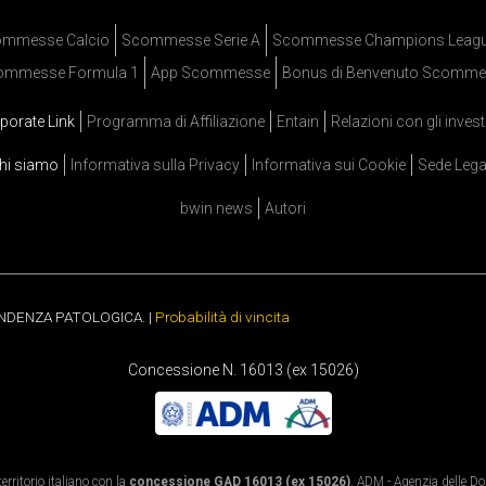
mmesse Calcio
Scommesse Serie A
Scommesse Champions Leag
ommesse Formula 1
App Scommesse
Bonus di Benvenuto Scomme
porate Link
Programma di Affiliazione
Entain
Relazioni con gli invest
hi siamo
Informativa sulla Privacy
Informativa sui Cookie
Sede Lega
bwin news
Autori
ENDENZA PATOLOGICA. |
Probabilità di vincita
Concessione N. 16013 (ex 15026)
rritorio italiano con la
concessione GAD 16013 (ex 15026)
. ADM - Agenzia delle Dog