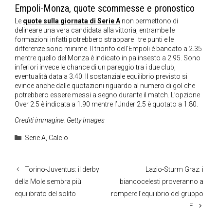
Empoli-Monza, quote scommesse e pronostico
Le
quote sulla giornata di Serie A
non permettono di
delineare una vera candidata alla vittoria, entrambe le
formazioni infatti potrebbero strappare i tre punti e le
differenze sono minime. Il trionfo dell’Empoli è bancato a 2.35
mentre quello del Monza è indicato in palinsesto a 2.95. Sono
inferiori invece le chance di un pareggio tra i due club,
eventualità data a 3.40. Il sostanziale equilibrio previsto si
evince anche dalle quotazioni riguardo al numero di gol che
potrebbero essere messi a segno durante il match. L’opzione
Over 2.5 è indicata a 1.90 mentre l’Under 2.5 è quotato a 1.80.
Crediti immagine: Getty Images
Categorie
Serie A
,
Calcio
Torino-Juventus: il derby
Lazio-Sturm Graz: i
della Mole sembra più
biancocelesti proveranno a
equilibrato del solito
rompere l’equilibrio del gruppo
F