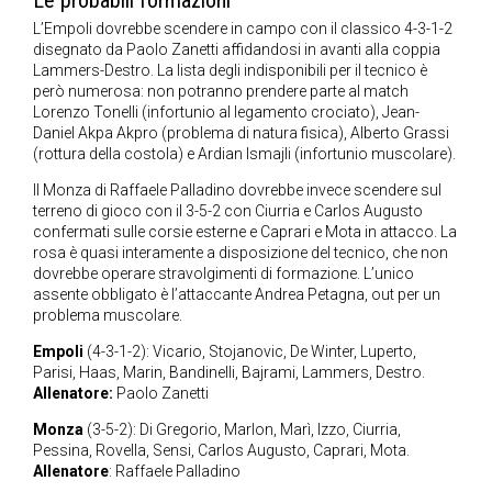
Le probabili formazioni
L’Empoli dovrebbe scendere in campo con il classico 4-3-1-2
disegnato da Paolo Zanetti affidandosi in avanti alla coppia
Lammers-Destro. La lista degli indisponibili per il tecnico è
però numerosa: non potranno prendere parte al match
Lorenzo Tonelli (infortunio al legamento crociato), Jean-
Daniel Akpa Akpro (problema di natura fisica), Alberto Grassi
(rottura della costola) e Ardian Ismajli (infortunio muscolare).
Il Monza di Raffaele Palladino dovrebbe invece scendere sul
terreno di gioco con il 3-5-2 con Ciurria e Carlos Augusto
confermati sulle corsie esterne e Caprari e Mota in attacco. La
rosa è quasi interamente a disposizione del tecnico, che non
dovrebbe operare stravolgimenti di formazione. L’unico
assente obbligato è l’attaccante Andrea Petagna, out per un
problema muscolare.
Empoli
(4-3-1-2): Vicario, Stojanovic, De Winter, Luperto,
Parisi, Haas, Marin, Bandinelli, Bajrami, Lammers, Destro.
Allenatore:
Paolo Zanetti
Monza
(3-5-2): Di Gregorio, Marlon, Marì, Izzo, Ciurria,
Pessina, Rovella, Sensi, Carlos Augusto, Caprari, Mota.
Allenatore
: Raffaele Palladino