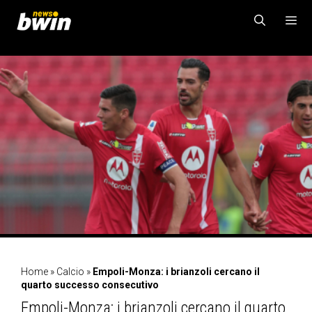
Vai
al
contenuto
MENU
Home
»
Calcio
»
Empoli-Monza: i brianzoli cercano il
quarto successo consecutivo
Empoli-Monza: i brianzoli cercano il quarto