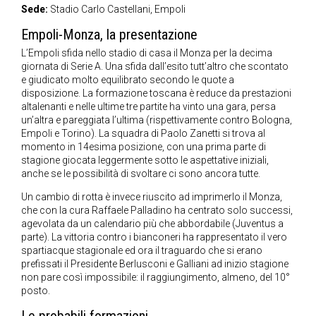
Sede:
Stadio Carlo Castellani, Empoli
Empoli-Monza, la presentazione
L’Empoli sfida nello stadio di casa il Monza per la decima
giornata di Serie A. Una sfida dall’esito tutt’altro che scontato
e giudicato molto equilibrato secondo le quote a
disposizione. La formazione toscana è reduce da prestazioni
altalenanti e nelle ultime tre partite ha vinto una gara, persa
un’altra e pareggiata l’ultima (rispettivamente contro Bologna,
Empoli e Torino). La squadra di Paolo Zanetti si trova al
momento in 14esima posizione, con una prima parte di
stagione giocata leggermente sotto le aspettative iniziali,
anche se le possibilità di svoltare ci sono ancora tutte.
Un cambio di rotta è invece riuscito ad imprimerlo il Monza,
che con la cura Raffaele Palladino ha centrato solo successi,
agevolata da un calendario più che abbordabile (Juventus a
parte). La vittoria contro i bianconeri ha rappresentato il vero
spartiacque stagionale ed ora il traguardo che si erano
prefissati il Presidente Berlusconi e Galliani ad inizio stagione
non pare così impossibile: il raggiungimento, almeno, del 10°
posto.