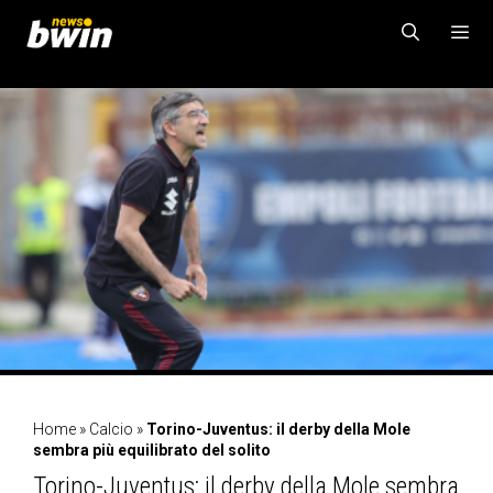
Vai
al
contenuto
MENU
Home
»
Calcio
»
Torino-Juventus: il derby della Mole
sembra più equilibrato del solito
Torino-Juventus: il derby della Mole sembra