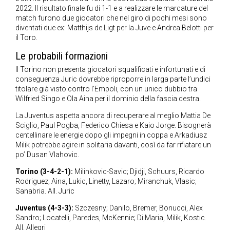
2022. Il risultato finale fu di 1-1 e a realizzare le marcature del
match furono due giocatori che nel giro di pochi mesi sono
diventati due ex: Matthijs de Ligt per la Juve e Andrea Belotti per
il Toro.
Le probabili formazioni
Il Torino non presenta giocatori squalificati e infortunati e di
conseguenza Juric dovrebbe riproporre in larga parte l’undici
titolare già visto contro l’Empoli, con un unico dubbio tra
Wilfried Singo e Ola Aina per il dominio della fascia destra.
La Juventus aspetta ancora di recuperare al meglio Mattia De
Sciglio, Paul Pogba, Federico Chiesa e Kaio Jorge. Bisognerà
centellinare le energie dopo gli impegni in coppa e Arkadiusz
Milik potrebbe agire in solitaria davanti, così da far rifiatare un
po’ Dusan Vlahovic.
Torino (3-4-2-1):
Milinkovic-Savic; Djidji, Schuurs, Ricardo
Rodriguez; Aina, Lukic, Linetty, Lazaro; Miranchuk, Vlasic;
Sanabria. All. Juric
Juventus (4-3-3):
Szczesny; Danilo, Bremer, Bonucci, Alex
Sandro; Locatelli, Paredes, McKennie; Di Maria, Milik, Kostic.
All. Allegri