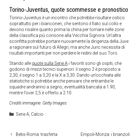
Torino-Juventus, quote scommesse e pronostico
Torino-Juventus è un incontro che potrebbe risultare ostico
soprattutto per i bianconeri, che sentono il fiato sul collo e
devono risalire quanto prima la china per tornare nelle zone
della classifica più consone alla Vecchia Signora. Un’altra
sconfitta potrebbe portare nuovamente la dirigenza della Juve
a ragionare sul futuro di Allegri, ma anche Juric necessita di
risultati importanti per non perdere le redini del suo Toro.
Stando alle
quote sulla Serie A
i favoriti sono gli ospiti, che
godono di mezzi tecnici superiori: il segno 2 è proposto a
2,30, il segno 1 a 3,20 e la X a 3,30. Dando un’occhiata alle
statistiche si potrebbe anche pensare che entrambe le
squadre andranno a segno, eventualità bancata a 1.90,
mentre l’over 2,5 è offerto a 2.10.
Crediti immagine: Getty Images
Categorie
Serie A
,
Calcio
Betis-Roma: trasferta
Empoli-Monza: i brianzoli