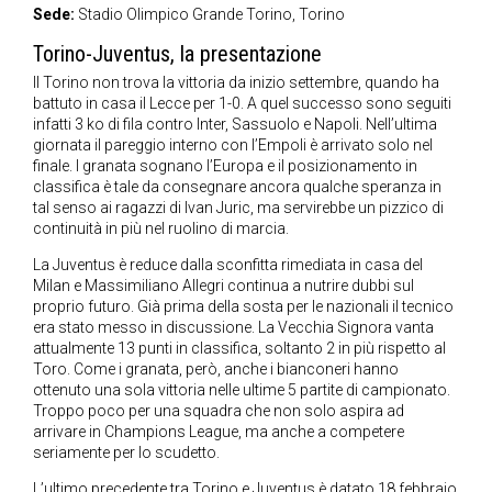
Sede:
Stadio Olimpico Grande Torino, Torino
Torino-Juventus, la presentazione
Il Torino non trova la vittoria da inizio settembre, quando ha
battuto in casa il Lecce per 1-0. A quel successo sono seguiti
infatti 3 ko di fila contro Inter, Sassuolo e Napoli. Nell’ultima
giornata il pareggio interno con l’Empoli è arrivato solo nel
finale. I granata sognano l’Europa e il posizionamento in
classifica è tale da consegnare ancora qualche speranza in
tal senso ai ragazzi di Ivan Juric, ma servirebbe un pizzico di
continuità in più nel ruolino di marcia.
La Juventus è reduce dalla sconfitta rimediata in casa del
Milan e Massimiliano Allegri continua a nutrire dubbi sul
proprio futuro. Già prima della sosta per le nazionali il tecnico
era stato messo in discussione. La Vecchia Signora vanta
attualmente 13 punti in classifica, soltanto 2 in più rispetto al
Toro. Come i granata, però, anche i bianconeri hanno
ottenuto una sola vittoria nelle ultime 5 partite di campionato.
Troppo poco per una squadra che non solo aspira ad
arrivare in Champions League, ma anche a competere
seriamente per lo scudetto.
L’ultimo precedente tra Torino e Juventus è datato 18 febbraio