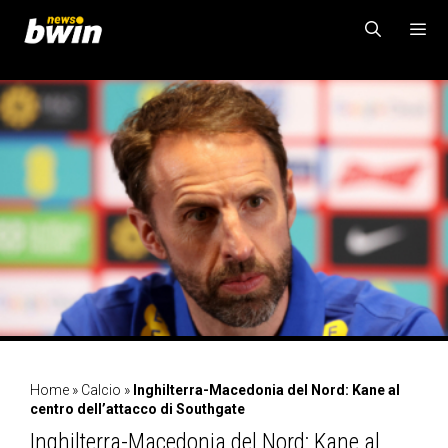
Vai
al
contenuto
MENU
Home
»
Calcio
»
Inghilterra-Macedonia del Nord: Kane al
centro dell’attacco di Southgate
Inghilterra-Macedonia del Nord: Kane al