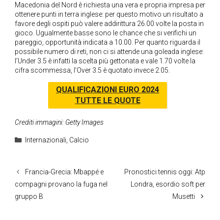
Macedonia del Nord è richiesta una vera e propria impresa per
ottenere punti in terra inglese: per questo motivo un risultato a
favore degli ospiti può valere addirittura 26.00 volte la posta in
gioco. Ugualmente basse sono le chance che si verifichi un
pareggio, opportunità indicata a 10.00. Per quanto riguarda il
possibile numero di reti, non ci si attende una goleada inglese:
l’Under 3.5 è infatti la scelta più gettonata e vale 1.70 volte la
cifra scommessa, l’Over 3.5 è quotato invece 2.05.
QUALIFICAZIONI EURO 2024
TUTTE LE QUOTE
Crediti immagini: Getty Images
Categorie
Internazionali
,
Calcio
Francia-Grecia: Mbappé e
Pronostici tennis oggi: Atp
compagni provano la fuga nel
Londra, esordio soft per
gruppo B
Musetti