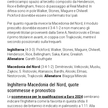
centrocampo spazio al terzetto composto da Henderson,
Rice e Bellingham, fresco di passaggio al Real Madrid. In
difesa sono in pole Walker, Stones, Maguire e Chilwell.
Pickford dovrebbe essere confermato tra I pali.
Per quanto riguarda invece la Macedonia del Nord, il modulo
prescelto dovrebbe essere il 3-4-1-2 e non mancano gli
interpreti titolari provenienti dalla Serie A, Nestorovski e Elmas:
il primo titolare in avanti, in coppia con Trajkovski, mentre il
secondo posizionato sulla trequarti.
Inghilterra
(4-3-3): Pickford; Walker, Stones, Maguire, Chilwell;
Henderson, Rice, Bellingham; Saka, Kane, Grealish.
Allenatore
: Gareth Southgate
Macedonia del Nord
(3-4-1-2): Dimitrievski; Velkovski, Musliu,
Zajkov; S. Ristovski, Atanasov, Bardhi, Alioski; Elmas;
Nestorovski, Trajkovski.
Allenatore
: Blagoja Milevski
Inghilterra-Macedonia del Nord, quote
scommesse e pronostico
Le
scommesse per le qualificazioni a Euro 2024
sembrano
indicare l’Inghilterra come la favorita in questa sfida. Il
successo dei britannici è indicato in palinsesto a 1.11. Alla