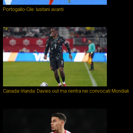
Portogallo-Cile: lusitani avanti
Canada-Irlanda: Davies out ma rientra nei convocati Mondiali