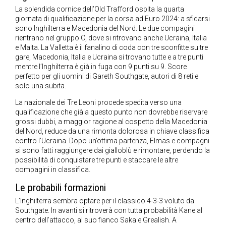
La splendida cornice dell’Old Trafford ospita la quarta
giornata di qualificazione per la corsa ad Euro 2024: a sfidarsi
sono Inghilterra e Macedonia del Nord. Le due compagini
rientrano nel gruppo C, dove si ritrovano anche Ucraina, Italia
e Malta. La Valletta è il fanalino di coda con tre sconfitte su tre
gare, Macedonia, Italia e Ucraina si trovano tutte e a tre punti
mentre l’Inghilterra è già in fuga con 9 punti su 9. Score
perfetto per gli uomini di Gareth Southgate, autori di 8 reti e
solo una subita.
La nazionale dei Tre Leoni procede spedita verso una
qualificazione che già a questo punto non dovrebbe riservare
grossi dubbi, a maggior ragione al cospetto della Macedonia
del Nord, reduce da una rimonta dolorosa in chiave classifica
contro l’Ucraina. Dopo un’ottima partenza, Elmas e compagni
si sono fatti raggiungere dai gialloblù e rimontare, perdendo la
possibilità di conquistare tre punti e staccare le altre
compagini in classifica.
Le probabili formazioni
L’Inghilterra sembra optare per il classico 4-3-3 voluto da
Southgate. In avanti si ritroverà con tutta probabilità Kane al
centro dell’attacco, al suo fianco Saka e Grealish. A