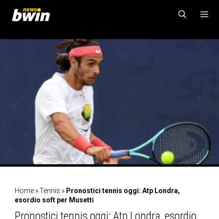
Vai
al
contenuto
MENU
Home
»
Tennis
»
Pronostici tennis oggi: Atp Londra,
esordio soft per Musetti
Pronostici tennis oggi: Atp Londra, esordio