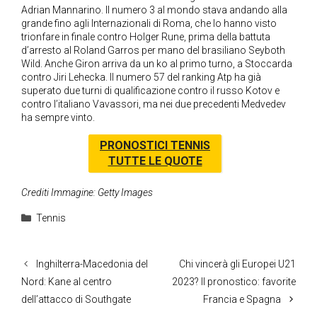
Adrian Mannarino. Il numero 3 al mondo stava andando alla
grande fino agli Internazionali di Roma, che lo hanno visto
trionfare in finale contro Holger Rune, prima della battuta
d’arresto al Roland Garros per mano del brasiliano Seyboth
Wild. Anche Giron arriva da un ko al primo turno, a Stoccarda
contro Jiri Lehecka. Il numero 57 del ranking Atp ha già
superato due turni di qualificazione contro il russo Kotov e
contro l’italiano Vavassori, ma nei due precedenti Medvedev
ha sempre vinto.
PRONOSTICI TENNIS
TUTTE LE QUOTE
Crediti Immagine: Getty Images
Categorie
Tennis
Inghilterra-Macedonia del
Chi vincerà gli Europei U21
Nord: Kane al centro
2023? Il pronostico: favorite
dell’attacco di Southgate
Francia e Spagna