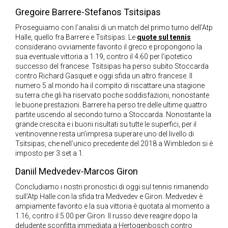
Gregoire Barrere-Stefanos Tsitsipas
Proseguiamo con l’analisi di un match del primo turno dell’Atp
Halle, quello fra Barrere e Tsitsipas. Le
quote sul tennis
considerano ovviamente favorito il greco e propongono la
sua eventuale vittoria a 1.19, contro il 4.60 per l’ipotetico
successo del francese. Tsitsipas ha perso subito Stoccarda
contro Richard Gasquet e oggi sfida un altro francese. Il
numero 5 al mondo ha il compito di riscattare una stagione
su terra che gli ha riservato poche soddisfazioni, nonostante
le buone prestazioni. Barrere ha perso tre delle ultime quattro
partite uscendo al secondo turno a Stoccarda. Nonostante la
grande crescita e i buoni risultati su tutte le superfici, per il
ventinovenne resta un’impresa superare uno del livello di
Tsitsipas, che nell’unico precedente del 2018 a Wimbledon si è
imposto per 3 set a 1.
Daniil Medvedev-Marcos Giron
Concludiamo i nostri pronostici di oggi sul tennis rimanendo
sull’Atp Halle con la sfida tra Medvedev e Giron. Medvedev è
ampiamente favorito e la sua vittoria è quotata al momento a
1.16, contro il 5.00 per Giron. Il russo deve reagire dopo la
deludente sconfitta immediata a Hertogenbosch contro