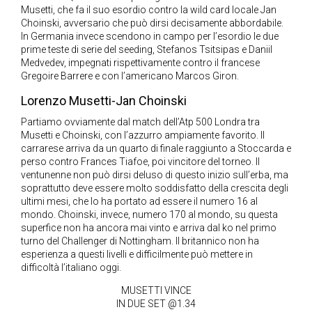
Musetti, che fa il suo esordio contro la wild card locale Jan
Choinski, avversario che può dirsi decisamente abbordabile.
In Germania invece scendono in campo per l’esordio le due
prime teste di serie del seeding, Stefanos Tsitsipas e Daniil
Medvedev, impegnati rispettivamente contro il francese
Gregoire Barrere e con l’americano Marcos Giron.
Lorenzo Musetti-Jan Choinski
Partiamo ovviamente dal match dell’Atp 500 Londra tra
Musetti e Choinski, con l’azzurro ampiamente favorito. Il
carrarese arriva da un quarto di finale raggiunto a Stoccarda e
perso contro Frances Tiafoe, poi vincitore del torneo. Il
ventunenne non può dirsi deluso di questo inizio sull’erba, ma
soprattutto deve essere molto soddisfatto della crescita degli
ultimi mesi, che lo ha portato ad essere il numero 16 al
mondo. Choinski, invece, numero 170 al mondo, su questa
superfice non ha ancora mai vinto e arriva dal ko nel primo
turno del Challenger di Nottingham. Il britannico non ha
esperienza a questi livelli e difficilmente può mettere in
difficoltà l’italiano oggi.
MUSETTI VINCE
IN DUE SET @1.34