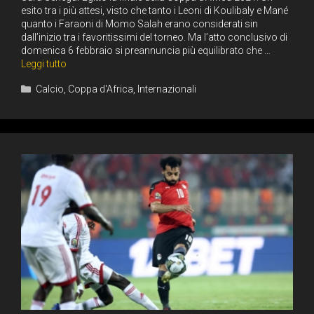
esito tra i più attesi, visto che tanto i Leoni di Koulibaly e Mané
quanto i Faraoni di Momo Salah erano considerati sin
dall’inizio tra i favoritissimi del torneo. Ma l’atto conclusivo di
domenica 6 febbraio si preannuncia più equilibrato che …
Leggi tutto
Categorie
Calcio
,
Coppa d'Africa
,
Internazionali