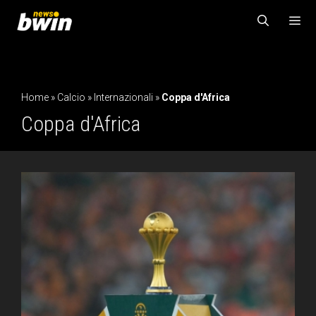
Vai
al
contenuto
MENU
Home
»
Calcio
»
Internazionali
»
Coppa d'Africa
Coppa d'Africa