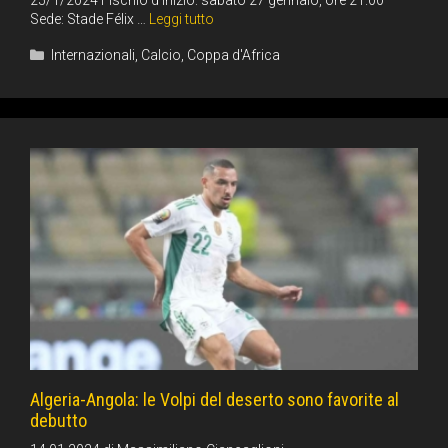
Sede: Stade Félix …
Leggi tutto
Categorie
Internazionali
,
Calcio
,
Coppa d'Africa
Algeria-Angola: le Volpi del deserto sono favorite al
debutto