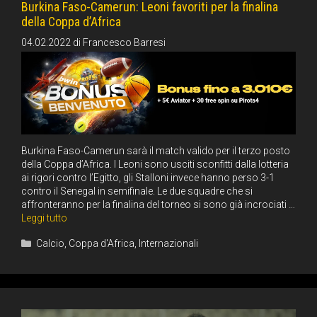
Burkina Faso-Camerun: Leoni favoriti per la finalina
della Coppa d’Africa
04.02.2022
di
Francesco Barresi
Burkina Faso-Camerun sarà il match valido per il terzo posto
della Coppa d’Africa. I Leoni sono usciti sconfitti dalla lotteria
ai rigori contro l’Egitto, gli Stalloni invece hanno perso 3-1
contro il Senegal in semifinale. Le due squadre che si
affronteranno per la finalina del torneo si sono già incrociati …
Leggi tutto
Categorie
Calcio
,
Coppa d'Africa
,
Internazionali