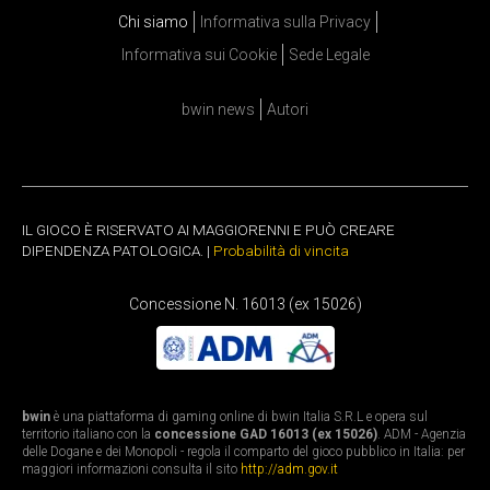
Chi siamo
Informativa sulla Privacy
Informativa sui Cookie
Sede Legale
bwin news
Autori
IL GIOCO È RISERVATO AI MAGGIORENNI E PUÒ CREARE
DIPENDENZA PATOLOGICA. |
Probabilità di vincita
Concessione N. 16013 (ex 15026)
bwin
è una piattaforma di gaming online di bwin Italia S.R.L e opera sul
territorio italiano con la
concessione GAD 16013 (ex 15026)
. ADM - Agenzia
delle Dogane e dei Monopoli - regola il comparto del gioco pubblico in Italia: per
maggiori informazioni consulta il sito
http://adm.gov.it