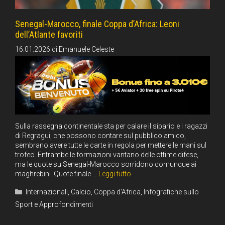
Senegal-Marocco, finale Coppa d’Africa: Leoni
dell’Atlante favoriti
16.01.2026
di
Emanuele Celeste
Sulla rassegna continentale sta per calare il sipario e i ragazzi
di Regragui, che possono contare sul pubblico amico,
sembrano avere tutte le carte in regola per mettere le mani sul
trofeo. Entrambe le formazioni vantano delle ottime difese,
ma le quote su Senegal-Marocco sorridono comunque ai
maghrebini. Quote finale …
Leggi tutto
Categorie
Internazionali
,
Calcio
,
Coppa d'Africa
,
Infografiche sullo
Sport e Approfondimenti