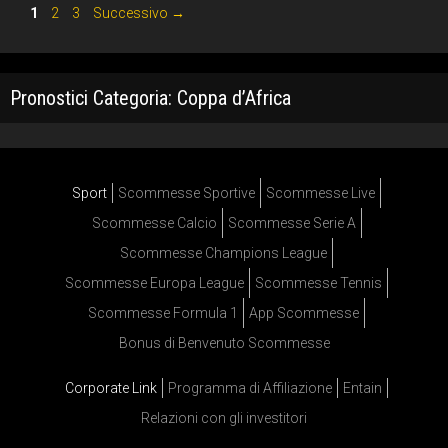
Pagina
Pagina
Pagina
1
2
3
Successivo
→
Pronostici Categoria:
Coppa d’Africa
Sport
Scommesse Sportive
Scommesse Live
Scommesse Calcio
Scommesse Serie A
Scommesse Champions League
Scommesse Europa League
Scommesse Tennis
Scommesse Formula 1
App Scommesse
Bonus di Benvenuto Scommesse
Corporate Link
Programma di Affiliazione
Entain
Relazioni con gli investitori