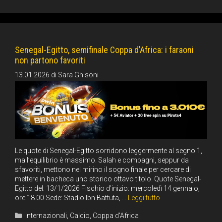
Senegal-Egitto, semifinale Coppa d’Africa: i faraoni
non partono favoriti
13.01.2026
di
Sara Ghisoni
Le quote di Senegal-Egitto sorridono leggermente al segno 1,
ma l’equilibrio è massimo. Salah e compagni, seppur da
sfavoriti, mettono nel mirino il sogno finale per cercare di
mettere in bacheca uno storico ottavo titolo. Quote Senegal-
Egitto del: 13/1/2026 Fischio d’inizio: mercoledì 14 gennaio,
ore 18.00 Sede: Stadio Ibn Battuta, …
Leggi tutto
Categorie
Internazionali
,
Calcio
,
Coppa d'Africa