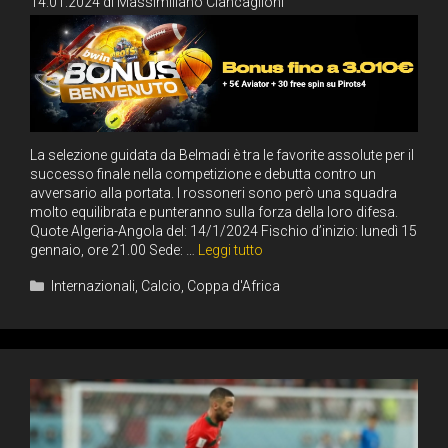
14.01.2024
di
Massimiliano Ciancaglioni
La selezione guidata da Belmadi è tra le favorite assolute per il
successo finale nella competizione e debutta contro un
avversario alla portata. I rossoneri sono però una squadra
molto equilibrata e punteranno sulla forza della loro difesa.
Quote Algeria-Angola del: 14/1/2024 Fischio d’inizio: lunedì 15
gennaio, ore 21.00 Sede: …
Leggi tutto
Categorie
Internazionali
,
Calcio
,
Coppa d'Africa