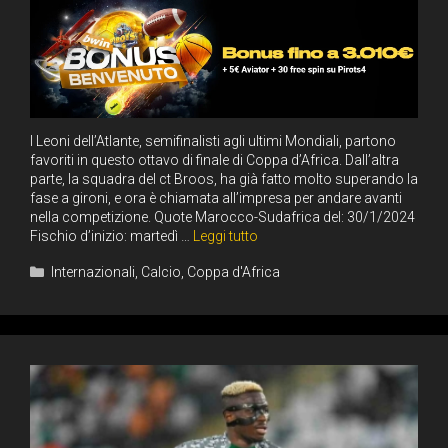
I Leoni dell’Atlante, semifinalisti agli ultimi Mondiali, partono
favoriti in questo ottavo di finale di Coppa d’Africa. Dall’altra
parte, la squadra del ct Broos, ha già fatto molto superando la
fase a gironi, e ora è chiamata all’impresa per andare avanti
nella competizione. Quote Marocco-Sudafrica del: 30/1/2024
Fischio d’inizio: martedì …
Leggi tutto
Categorie
Internazionali
,
Calcio
,
Coppa d'Africa