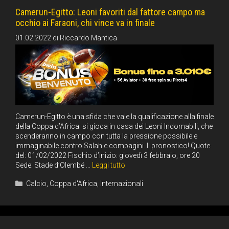
Camerun-Egitto: Leoni favoriti dal fattore campo ma
occhio ai Faraoni, chi vince va in finale
01.02.2022
di
Riccardo Mantica
Camerun-Egitto è una sfida che vale la qualificazione alla finale
della Coppa d’Africa: si gioca in casa dei Leoni Indomabili, che
scenderanno in campo con tutta la pressione possibile e
immaginabile contro Salah e compagini. Il pronostico! Quote
del: 01/02/2022 Fischio d’inizio: giovedì 3 febbraio, ore 20
Sede: Stade d’Olembé …
Leggi tutto
Categorie
Calcio
,
Coppa d'Africa
,
Internazionali