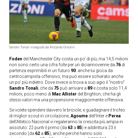
Sandro Tonali inseguito da Riccardo Orsolini
Foden
del Manchester City costa un po’ di più, ma 14,5 milioni
non sono certo una cifra folle per un diciannovenne da
76
di
partenza esprimibili in un futuro
90
: anche lui gioca da
centrocampista offensivo, ma può essere schierato anche
un po’ più indietro. Dove invece si trova a suo agio il “nostro”
Sandro Tonali
, che da
75
può arrivare a
89
e costa solo 11,4
milioni, poco meno di
Mac Allister
del Brighton, che ha gli
stessi valori ma una propensione maggiormente offensiva.
Se volete spendere davvero le briciole, e guadagnare il trofeo
di miglior scout in circolazione,
Agoume
dell’Inter e
Perea
dell’Atletico Nacional vi regaleranno la crescita più ampia in
assoluto: 22 punti il primo (da
63
a
85
) e addirittura 23 il
secondo (da
62
a
85
), anche perché hanno solo