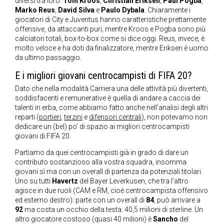
diversi tra loro:
Toni Kroos
,
Christian Eriksen
,
Paul Pogba
,
Marko Reus
,
David Silva
e
Paulo Dybala
. Chiaramente i
giocatori di City e Juventus hanno caratteristiche prettamente
offensive, da attaccanti puri, mentre Kroos e Pogba sono più
calciatori totali, box-to-box come si dice oggi. Reus, invece, è
molto veloce e ha doti da finalizzatore, mentre Eriksen è uomo
da ultimo passaggio.
E i migliori giovani centrocampisti di FIFA 20?
Dato che nella modalità Carriera una delle attività più divertenti,
soddisfacenti e remunerative è quella di andare a caccia dei
talenti in erba, come abbiamo fatto anche nell’analisi degli altri
reparti (
portieri
,
terzini
e
difensori centrali
), non potevamo non
dedicare un (bel) po’ di spazio ai migliori centrocampisti
giovani di FIFA 20.
Partiamo da quei centrocampisti già in grado di dare un
contributo sostanzioso alla vostra squadra, insomma
giovani sì ma con un overall di partenza da potenziali titolari.
Uno su tutti
Havertz
del Bayer Leverkusen, che tra l’altro
agisce in due ruoli (CAM e RM, cioè centrocampista offensivo
ed esterno destro): parte con un overall di
84
, può arrivare a
92
ma costa un occhio della testa: 40,5 milioni di sterline. Un
altro giocatore costoso (quasi 40 milioni) è
Sancho
del