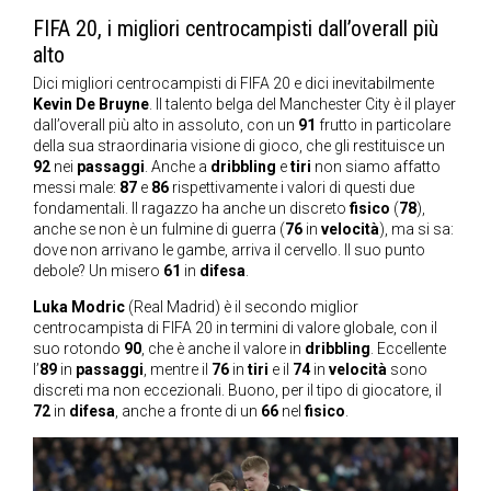
FIFA 20, i migliori centrocampisti dall’overall più
alto
Dici migliori centrocampisti di FIFA 20 e dici inevitabilmente
Kevin De Bruyne
. Il talento belga del Manchester City è il player
dall’overall più alto in assoluto, con un
91
frutto in particolare
della sua straordinaria visione di gioco, che gli restituisce un
92
nei
passaggi
. Anche a
dribbling
e
tiri
non siamo affatto
messi male:
87
e
86
rispettivamente i valori di questi due
fondamentali. Il ragazzo ha anche un discreto
fisico
(
78
),
anche se non è un fulmine di guerra (
76
in
velocità
), ma si sa:
dove non arrivano le gambe, arriva il cervello. Il suo punto
debole? Un misero
61
in
difesa
.
Luka Modric
(Real Madrid) è il secondo miglior
centrocampista di FIFA 20 in termini di valore globale, con il
suo rotondo
90
, che è anche il valore in
dribbling
. Eccellente
l’
89
in
passaggi
, mentre il
76
in
tiri
e il
74
in
velocità
sono
discreti ma non eccezionali. Buono, per il tipo di giocatore, il
72
in
difesa
, anche a fronte di un
66
nel
fisico
.