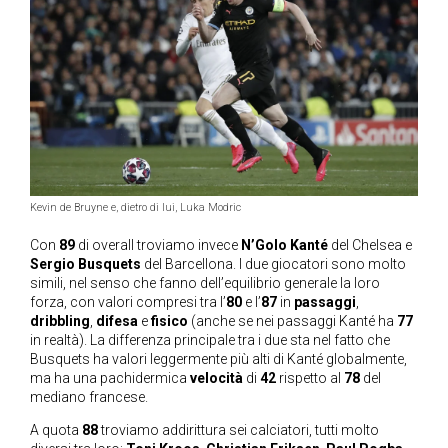
Kevin de Bruyne e, dietro di lui, Luka Modric
Con
89
di overall troviamo invece
N’Golo Kanté
del Chelsea e
Sergio Busquets
del Barcellona. I due giocatori sono molto
simili, nel senso che fanno dell’equilibrio generale la loro
forza, con valori compresi tra l’
80
e l’
87
in
passaggi
,
dribbling
,
difesa
e
fisico
(anche se nei passaggi Kanté ha
77
in realtà). La differenza principale tra i due sta nel fatto che
Busquets ha valori leggermente più alti di Kanté globalmente,
ma ha una pachidermica
velocità
di
42
rispetto al
78
del
mediano francese.
A quota
88
troviamo addirittura sei calciatori, tutti molto