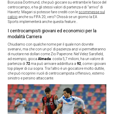
Borussia Dortmund, che può giocare su entrambe le fasce del
centrocampo, e ha gli stessi valori di partenza e di “arrivo” di
Havertz. Magari si potesse fare crediti con le
scommesse sul
calcio
anche su FIFA 20, vero? Chissà se un giorno la EA
Sports implementerà anche questa feature…
I centrocampisti giovani ed economici per la
modalità Carriera
Chiudiamo con qualche nome per il quale non dovrete
svenarvi, ma che con un po’ di pazienza anzi vi permetteranno
di nuotare nei dollari come Zio Paperone. Nel Velez Sarsfield,
ad esempio, gioca
Almada
: costa 5,7 milioni, ha un valore di
partenza di
72
ma può arrivare addirittura a
92
, come i giovani
top player di cui sopra. Tra l’altro è un giocatore molto duttile,
che può ricoprire i ruoli di centrocampista offensivo, esterno
sinistro e persino attaccante.