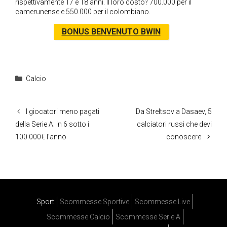
rispettivamente 17 e 18 anni. Il loro costo? 700.000 per il
camerunense e 550.000 per il colombiano.
BONUS BENVENUTO BWIN
Categorie
Calcio
I giocatori meno pagati
Da Streltsov a Dasaev, 5
della Serie A: in 6 sotto i
calciatori russi che devi
100.000€ l’anno
conoscere
Sport
Scommesse Sportive
Scommesse Live
Scommesse Calcio
Scommesse Serie A