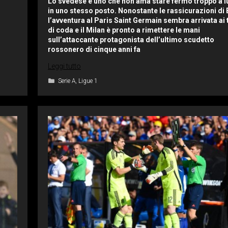
Lo svedese è uno che non ama stare fermo troppo a 
in uno stesso posto. Nonostante le rassicurazioni di 
l’avventura al Paris Saint Germain sembra arrivata ai t
di coda e il Milan è pronto a rimettere le mani
sull’attaccante protagonista dell’ultimo scudetto
rossonero di cinque anni fa
Leggi tutto
Categorie
Serie A
,
Ligue 1