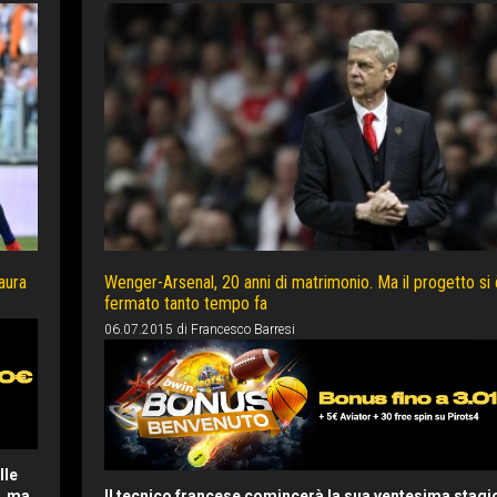
aura
Wenger-Arsenal, 20 anni di matrimonio. Ma il progetto si 
fermato tanto tempo fa
06.07.2015
di
Francesco Barresi
lle
o, ma
Il tecnico francese comincerà la sua ventesima stagi