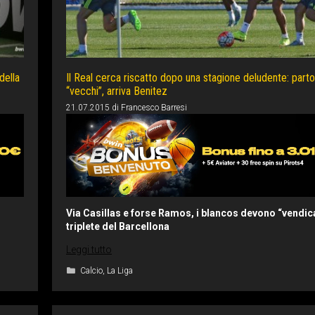
della
Il Real cerca riscatto dopo una stagione deludente: parto
“vecchi”, arriva Benitez
21.07.2015
di
Francesco Barresi
Via Casillas e forse Ramos, i blancos devono “vendica
triplete del Barcellona
Leggi tutto
Categorie
Calcio
,
La Liga