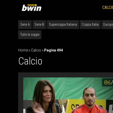
Vai
al
CALCI
contenuto
Serie A
Serie B
Supercoppa Italiana
Coppa Italia
Europa
Tutte le coppe
Home
»
Calcio
»
Pagina 494
Calcio