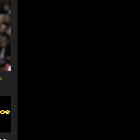
è
one