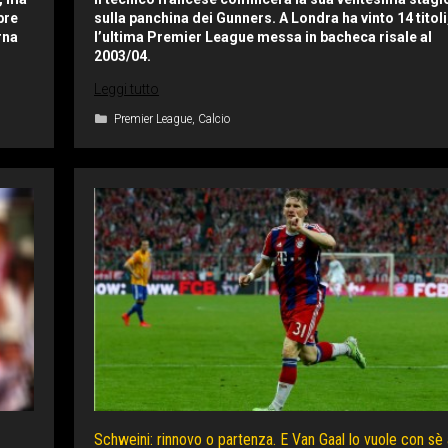
bre
sulla panchina dei Gunners. A Londra ha vinto 14 titol
rna
l’ultima Premier League messa in bacheca risale al
2003/04.
Leggi tutto
Categorie
Premier League
,
Calcio
Schweini: rinnovo o partenza. E Van Gaal lo vuole con sè a