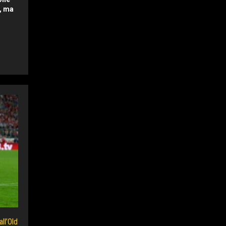
i, ma
ll’Old