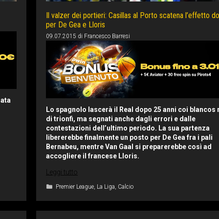
Il valzer dei portieri: Casillas al Porto scatena l’effetto 
per De Gea e Lloris
09.07.2015
di
Francesco Barresi
data
Lo spagnolo lascerà il Real dopo 25 anni coi blancos 
di trionfi, ma segnati anche dagli errori e dalle
contestazioni dell’ultimo periodo. La sua partenza
libererebbe finalmente un posto per De Gea fra i pali
Bernabeu, mentre Van Gaal si preparerebbe così ad
accogliere il francese Lloris.
Leggi tutto
Categorie
Premier League
,
La Liga
,
Calcio