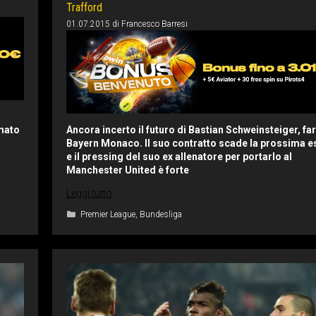
Trafford
01.07.2015
di
Francesco Barresi
imato
Ancora incerto il futuro di Bastian Schweinsteiger, fa
Bayern Monaco. Il suo contratto scade la prossima es
e il pressing del suo ex allenatore per portarlo al
Manchester United è forte
Leggi tutto
Categorie
Premier League
,
Bundesliga