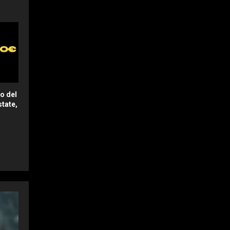
ro del
tate,