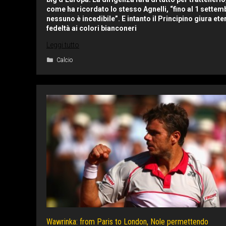
come ha ricordato lo stesso Agnelli, “fino al 1 settem
nessuno è incedibile”. E intanto il Principino giura ete
fedeltà ai colori bianconeri
Leggi tutto
Categorie
Calcio
Wawrinka: from Paris to London, Nole permettendo