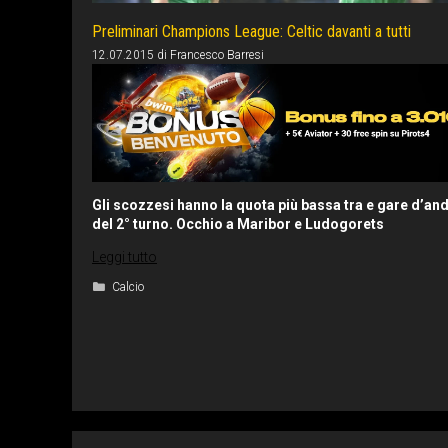
Preliminari Champions League: Celtic davanti a tutti
12.07.2015
di
Francesco Barresi
Gli scozzesi hanno la quota più bassa tra e gare d’an
del 2° turno. Occhio a Maribor e Ludogorets
Leggi tutto
Categorie
Calcio