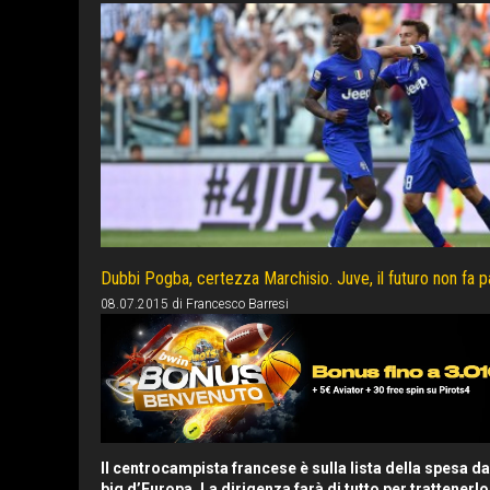
Dubbi Pogba, certezza Marchisio. Juve, il futuro non fa p
08.07.2015
di
Francesco Barresi
Il centrocampista francese è sulla lista della spesa da
big d’Europa. La dirigenza farà di tutto per trattenerl