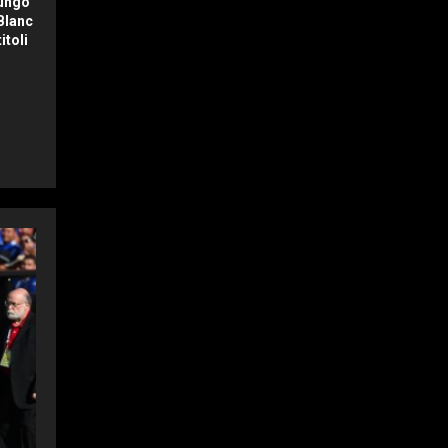
lungo
Blanc
itoli