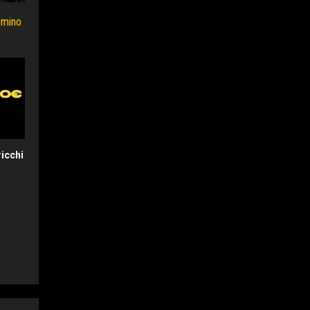
domino
ricchi