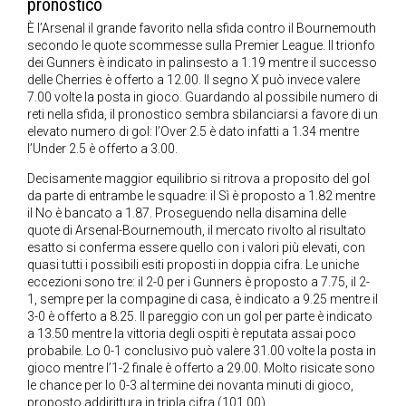
pronostico
È l’Arsenal il grande favorito nella sfida contro il Bournemouth
secondo le quote scommesse sulla Premier League. Il trionfo
dei Gunners è indicato in palinsesto a 1.19 mentre il successo
delle Cherries è offerto a 12.00. Il segno X può invece valere
7.00 volte la posta in gioco. Guardando al possibile numero di
reti nella sfida, il pronostico sembra sbilanciarsi a favore di un
elevato numero di gol: l’Over 2.5 è dato infatti a 1.34 mentre
l’Under 2.5 è offerto a 3.00.
Decisamente maggior equilibrio si ritrova a proposito del gol
da parte di entrambe le squadre: il Sì è proposto a 1.82 mentre
il No è bancato a 1.87. Proseguendo nella disamina delle
quote di Arsenal-Bournemouth, il mercato rivolto al risultato
esatto si conferma essere quello con i valori più elevati, con
quasi tutti i possibili esiti proposti in doppia cifra. Le uniche
eccezioni sono tre: il 2-0 per i Gunners è proposto a 7.75, il 2-
1, sempre per la compagine di casa, è indicato a 9.25 mentre il
3-0 è offerto a 8.25. Il pareggio con un gol per parte è indicato
a 13.50 mentre la vittoria degli ospiti è reputata assai poco
probabile. Lo 0-1 conclusivo può valere 31.00 volte la posta in
gioco mentre l’1-2 finale è offerto a 29.00. Molto risicate sono
le chance per lo 0-3 al termine dei novanta minuti di gioco,
proposto addirittura in tripla cifra (101.00).