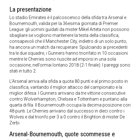
La presentazione
Lo stadio Emirates è il palcoscenico della sfida tra Arsenal e
Bournemouth, valida per la 36esima giornata di Premier
League: gli uomini guidati da mister Mikel Arteta non possono
sbagliare se vogliono mantenere la testa della classifica,
consapevoli che il Manchester City, indietro di un solo punto,
ha ancora un match da recuperare. Spulciando ai precedenti
tra le due squadre, i Gunners hanno trionfato in 10 occasioni
mentre le Cherries sono riuscite ad imporsi in una sola
occasione, nell’ormai lontano 2018 (2-1 finale). I pareggi sono
stati in tutto 2.
L’Arsenal arriva alla sfida a quota 80 punti e al primo posto in
classifica, vantando il miglior attacco del campionato e la
miglior difesa. I Gunners arrivano da tre vittorie consecutive
contro Wolverhampton, Chelsea e Tottenham e puntano alla
quarta di fila. Il Bournemouth occupa la decima posizione con
48 punti. Le Cherries arrivano dal successo in dieci contro i
Wolves e dal trionfo per 3 a 0 contro il Brighton di mister De
Zerbi.
Arsenal-Bournemouth, quote scommesse e