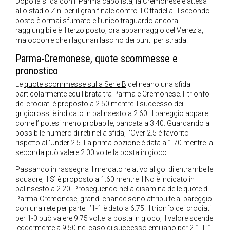
Dopo la sfida con il Parma capolista, la Cremonese è attesa
allo stadio Zini per il gran finale contro il Cittadella: il secondo
posto è ormai sfumato e l’unico traguardo ancora
raggiungibile è il terzo posto, ora appannaggio del Venezia,
ma occorre che i lagunari lascino dei punti per strada.
Parma-Cremonese, quote scommesse e
pronostico
Le
quote scommesse sulla Serie B
delineano una sfida
particolarmente equilibrata tra Parma e Cremonese. Il trionfo
dei crociati è proposto a 2.50 mentre il successo dei
grigiorossi è indicato in palinsesto a 2.60. Il pareggio appare
come l’ipotesi meno probabile, bancata a 3.40. Guardando al
possibile numero di reti nella sfida, l’Over 2.5 è favorito
rispetto all’Under 2.5. La prima opzione è data a 1.70 mentre la
seconda può valere 2.00 volte la posta in gioco.
Passando in rassegna il mercato relativo al gol di entrambe le
squadre, il Sì è proposto a 1.60 mentre il No è indicato in
palinsesto a 2.20. Proseguendo nella disamina delle quote di
Parma-Cremonese, grandi chance sono attribuite al pareggio
con una rete per parte: l’1-1 è dato a 6.75. Il trionfo dei crociati
per 1-0 può valere 9.75 volte la posta in gioco, il valore scende
leggermente a 9.50 nel caso di successo emiliano per 2-1. L’1-