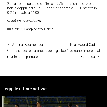
2 targato grigiorosso è offerto a 9.75 ma è l’unica opzione
non in doppia cifra. Lo 0-1 finale è bancato a 10.00 mentre lo
0-2 è indicato a 14.00.
Crediti immagine: Alamy
Categorie
Serie B
,
Campionato
,
Calcio
Arsenal-Bournemouth:
Real Madrid-Cadice:
Gunners costretti a vincere per
gialloblù cercano l’impresa al
mantenere il primato
Bernabeu
Leggi le ultime notizie