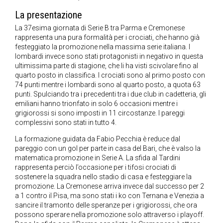
La presentazione
La 37esima giornata di Serie B tra Parma e Cremonese
rappresenta una pura formalità per i crociati, che hanno già
festeggiato la promozione nella massima serie italiana. I
lombardi invece sono stati protagonisti in negativo in questa
ultimissima parte di stagione, che li ha visti scivolare fino al
quarto posto in classifica. I crociati sono al primo posto con
74 punti mentre i lombardi sono al quarto posto, a quota 63
punti. Spulciando tra i precedenti tra i due club in cadetteria, gli
emiliani hanno trionfato in solo 6 occasioni mentre i
grigiorossi si sono imposti in 11 circostanze. I pareggi
complessivi sono stati in tutto 4.
La formazione guidata da Fabio Pecchia è reduce dal
pareggio con un gol per parte in casa del Bari, che è valso la
matematica promozione in Serie A. La sfida al Tardini
rappresenta perciò l’occasione per i tifosi crociati di
sostenere la squadra nello stadio di casa e festeggiare la
promozione. La Cremonese arriva invece dal successo per 2
a 1 contro il Pisa, ma sono stati i ko con Ternana e Venezia a
sancire il tramonto delle speranze per i grigiorossi, che ora
possono sperare nella promozione solo attraverso i playoff.