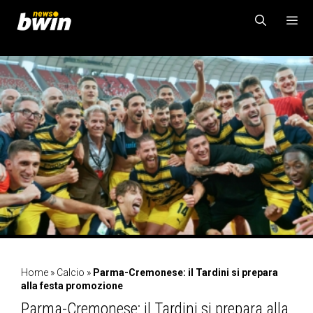
Vai
al
contenuto
MENU
Home
»
Calcio
»
Parma-Cremonese: il Tardini si prepara
alla festa promozione
Parma-Cremonese: il Tardini si prepara alla