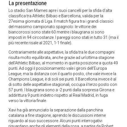
La presentazione
Lo stadio San Mames apre i suoi cancelli per la sfida d’alta
classifica tra Athletic Bilbao e Barcellona, valida per la
27esima giornata di Liga. Il match figura tra i grandi classici
del massimo campionato spagnolo: le vittorie dei
biancorossi sono state 60 mentre i blaugrana si sono
imposti in 94 circostanze. I pareggi sono stati in tutto 31 (ma il
più recente risale al 2021, 1-1 finale).
Contrariamente alle aspettative, la sfida tra le due compagini
risulta molto equilibrata, anche grazie ad un’ottima stagione
dell’Athletic Bilbao, al momento in quinta posizione a quota 49
punti. Ad oggi il posizionamento vale i gironi dell’Europa
League, ma la distanza con il quarto posto, che vale invece la
Champions League, è di soli sei punti. Il Barcellona invece è al
di sotto delle aspettative stagionali, occupa il terzo posto con
57 punti. I blaugrana sono a -2 punti dalla sorpresa Girona e
addirittura 9 punti indietro rispetto al Real Madrid, in fuga
verso la vittoria finale.
Xavi ha già annunciato la separazione dalla panchina
catalana a fine stagione, aprendo le discussioni interne
riguardo al suo successore. Alcuni punti interrogativi
riguardano anche gli elementi della rosa, a partire da Robert