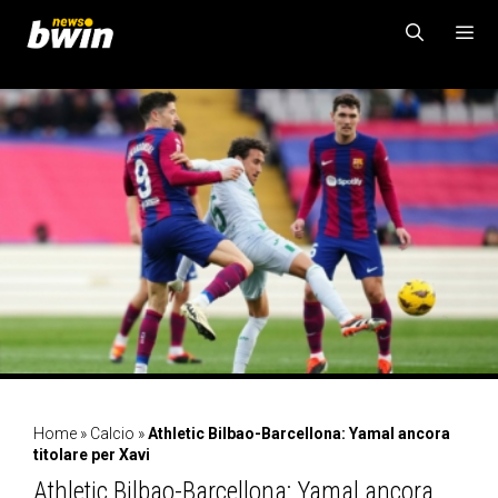
Vai
al
contenuto
MENU
Home
»
Calcio
»
Athletic Bilbao-Barcellona: Yamal ancora
titolare per Xavi
Athletic Bilbao-Barcellona: Yamal ancora