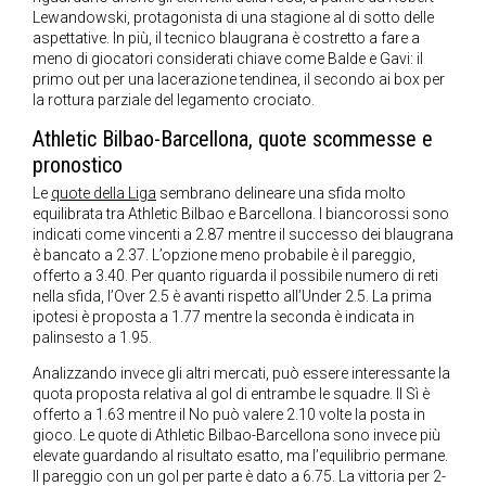
Lewandowski, protagonista di una stagione al di sotto delle
aspettative. In più, il tecnico blaugrana è costretto a fare a
meno di giocatori considerati chiave come Balde e Gavi: il
primo out per una lacerazione tendinea, il secondo ai box per
la rottura parziale del legamento crociato.
Athletic Bilbao-Barcellona, quote scommesse e
pronostico
Le
quote della Liga
sembrano delineare una sfida molto
equilibrata tra Athletic Bilbao e Barcellona. I biancorossi sono
indicati come vincenti a 2.87 mentre il successo dei blaugrana
è bancato a 2.37. L’opzione meno probabile è il pareggio,
offerto a 3.40. Per quanto riguarda il possibile numero di reti
nella sfida, l’Over 2.5 è avanti rispetto all’Under 2.5. La prima
ipotesi è proposta a 1.77 mentre la seconda è indicata in
palinsesto a 1.95.
Analizzando invece gli altri mercati, può essere interessante la
quota proposta relativa al gol di entrambe le squadre. Il Sì è
offerto a 1.63 mentre il No può valere 2.10 volte la posta in
gioco. Le quote di Athletic Bilbao-Barcellona sono invece più
elevate guardando al risultato esatto, ma l’equilibrio permane.
Il pareggio con un gol per parte è dato a 6.75. La vittoria per 2-