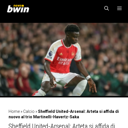
Vai
al
contenuto
MENU
Home
»
Calcio
»
Sheffield United-Arsenal: Arteta si affida di
nuovo al trio Martinelli-Havertz-Saka
Sheffield United-Arsenal: Arteta si affida di