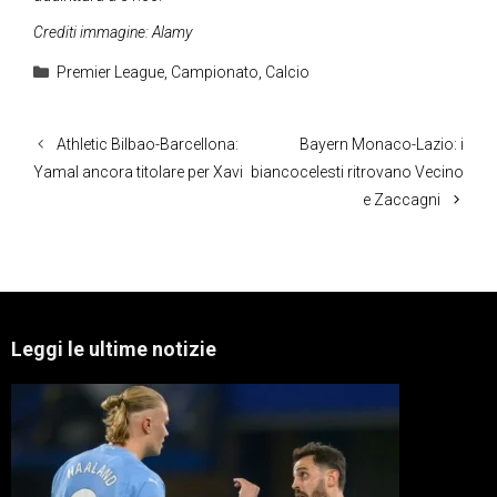
Crediti immagine: Alamy
Categorie
Premier League
,
Campionato
,
Calcio
Athletic Bilbao-Barcellona:
Bayern Monaco-Lazio: i
Yamal ancora titolare per Xavi
biancocelesti ritrovano Vecino
e Zaccagni
Leggi le ultime notizie