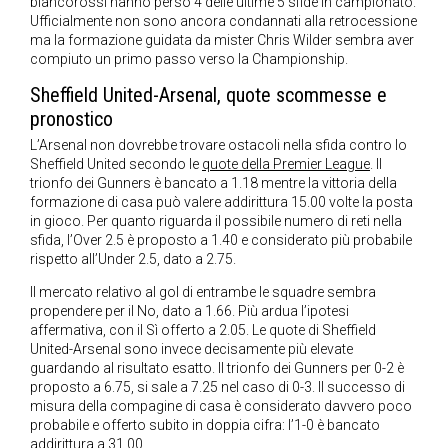
biancorossi hanno perso 4 delle ultime 5 sfide in campionato.
Ufficialmente non sono ancora condannati alla retrocessione
ma la formazione guidata da mister Chris Wilder sembra aver
compiuto un primo passo verso la Championship.
Sheffield United-Arsenal, quote scommesse e
pronostico
L’Arsenal non dovrebbe trovare ostacoli nella sfida contro lo
Sheffield United secondo le
quote della Premier League
. Il
trionfo dei Gunners è bancato a 1.18 mentre la vittoria della
formazione di casa può valere addirittura 15.00 volte la posta
in gioco. Per quanto riguarda il possibile numero di reti nella
sfida, l’Over 2.5 è proposto a 1.40 e considerato più probabile
rispetto all’Under 2.5, dato a 2.75.
Il mercato relativo al gol di entrambe le squadre sembra
propendere per il No, dato a 1.66. Più ardua l’ipotesi
affermativa, con il Sì offerto a 2.05. Le quote di Sheffield
United-Arsenal sono invece decisamente più elevate
guardando al risultato esatto. Il trionfo dei Gunners per 0-2 è
proposto a 6.75, si sale a 7.25 nel caso di 0-3. Il successo di
misura della compagine di casa è considerato davvero poco
probabile e offerto subito in doppia cifra: l’1-0 è bancato
addirittura a 31.00.