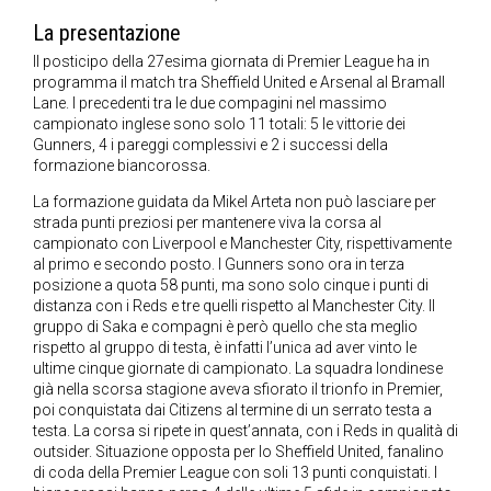
La presentazione
Il posticipo della 27esima giornata di Premier League ha in
programma il match tra Sheffield United e Arsenal al Bramall
Lane. I precedenti tra le due compagini nel massimo
campionato inglese sono solo 11 totali: 5 le vittorie dei
Gunners, 4 i pareggi complessivi e 2 i successi della
formazione biancorossa.
La formazione guidata da Mikel Arteta non può lasciare per
strada punti preziosi per mantenere viva la corsa al
campionato con Liverpool e Manchester City, rispettivamente
al primo e secondo posto. I Gunners sono ora in terza
posizione a quota 58 punti, ma sono solo cinque i punti di
distanza con i Reds e tre quelli rispetto al Manchester City. Il
gruppo di Saka e compagni è però quello che sta meglio
rispetto al gruppo di testa, è infatti l’unica ad aver vinto le
ultime cinque giornate di campionato. La squadra londinese
già nella scorsa stagione aveva sfiorato il trionfo in Premier,
poi conquistata dai Citizens al termine di un serrato testa a
testa. La corsa si ripete in quest’annata, con i Reds in qualità di
outsider. Situazione opposta per lo Sheffield United, fanalino
di coda della Premier League con soli 13 punti conquistati. I