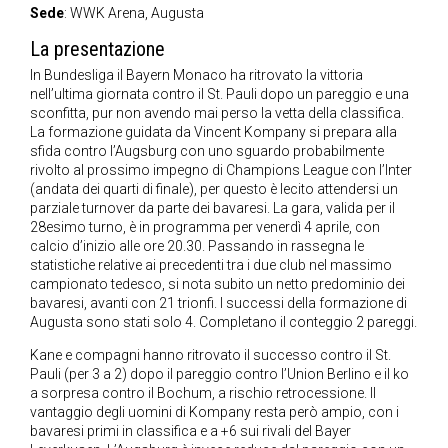
Sede
: WWK Arena, Augusta
La presentazione
In Bundesliga il Bayern Monaco ha ritrovato la vittoria
nell’ultima giornata contro il St. Pauli dopo un pareggio e una
sconfitta, pur non avendo mai perso la vetta della classifica.
La formazione guidata da Vincent Kompany si prepara alla
sfida contro l’Augsburg con uno sguardo probabilmente
rivolto al prossimo impegno di Champions League con l’Inter
(andata dei quarti di finale), per questo è lecito attendersi un
parziale turnover da parte dei bavaresi. La gara, valida per il
28esimo turno, è in programma per venerdì 4 aprile, con
calcio d’inizio alle ore 20.30. Passando in rassegna le
statistiche relative ai precedenti tra i due club nel massimo
campionato tedesco, si nota subito un netto predominio dei
bavaresi, avanti con 21 trionfi. I successi della formazione di
Augusta sono stati solo 4. Completano il conteggio 2 pareggi.
Kane e compagni hanno ritrovato il successo contro il St.
Pauli (per 3 a 2) dopo il pareggio contro l’Union Berlino e il ko
a sorpresa contro il Bochum, a rischio retrocessione. Il
vantaggio degli uomini di Kompany resta però ampio, con i
bavaresi primi in classifica e a +6 sui rivali del Bayer