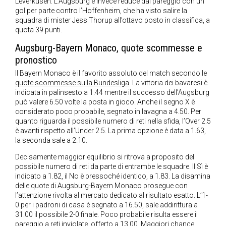
Leverkusen. L’Augsburg è invece reduce dal pareggio con un
gol per parte contro l’Hoffenheim, che ha visto salire la
squadra di mister Jess Thorup all’ottavo posto in classifica, a
quota 39 punti.
Augsburg-Bayern Monaco, quote scommesse e
pronostico
Il Bayern Monaco è il favorito assoluto del match secondo le
quote scommesse sulla Bundesliga
. La vittoria dei bavaresi è
indicata in palinsesto a 1.44 mentre il successo dell’Augsburg
può valere 6.50 volte la posta in gioco. Anche il segno X è
considerato poco probabile, segnato in lavagna a 4.50. Per
quanto riguarda il possibile numero di reti nella sfida, l’Over 2.5
è avanti rispetto all’Under 2.5. La prima opzione è data a 1.63,
la seconda sale a 2.10.
Decisamente maggior equilibrio si ritrova a proposito del
possibile numero di reti da parte di entrambe le squadre. Il Sì è
indicato a 1.82, il No è pressoché identico, a 1.83. La disamina
delle quote di Augsburg-Bayern Monaco prosegue con
l’attenzione rivolta al mercato dedicato al risultato esatto. L’1-
0 per i padroni di casa è segnato a 16.50, sale addirittura a
31.00 il possibile 2-0 finale. Poco probabile risulta essere il
pareggio a reti inviolate, offerto a 13.00. Maggiori chance