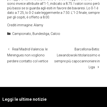
sono invece attribuite all’1-1, indicato a 8.75. I valori sono però
più bassi se si guarda agli esiti in favore dei bavaresi. Lo 0-1 è
dato a 7.25, lo 0-2 sale leggermente a 7.50. L’1-2 finale, sempre
per gli ospiti, è offerto a 8.00.
Crediti immagine: Alamy
Categorie
Campionato
,
Bundesliga
,
Calcio
Real Madrid-Valencia: le
Barcellona-Betis:
Merengues non vogliono
Lewandowski titolarissimo e
perdere contatto col vertice
sempre più capocannoniere in
Liga
Leggi le ultime notizie