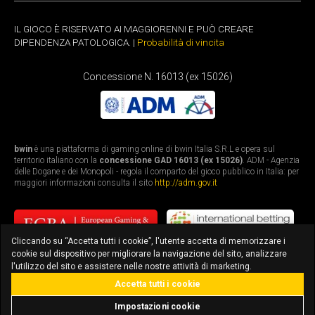
IL GIOCO È RISERVATO AI MAGGIORENNI E PUÒ CREARE
DIPENDENZA PATOLOGICA. |
Probabilità di vincita
Concessione N. 16013 (ex 15026)
bwin
è una piattaforma di gaming online di bwin Italia S.R.L e opera sul
territorio italiano con la
concessione GAD 16013 (ex 15026)
. ADM - Agenzia
delle Dogane e dei Monopoli - regola il comparto del gioco pubblico in Italia: per
maggiori informazioni consulta il sito
http://adm.gov.it
Cliccando su “Accetta tutti i cookie”, l'utente accetta di memorizzare i
cookie sul dispositivo per migliorare la navigazione del sito, analizzare
l'utilizzo del sito e assistere nelle nostre attività di marketing.
Accetta tutti i cookie
bonus fino a 3.010€
scarica l'app
Impostazioni cookie