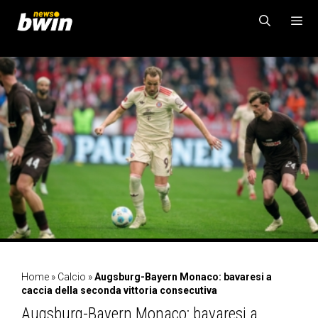
Vai
al
contenuto
MENU
Home
»
Calcio
»
Augsburg-Bayern Monaco: bavaresi a
caccia della seconda vittoria consecutiva
Augsburg-Bayern Monaco: bavaresi a