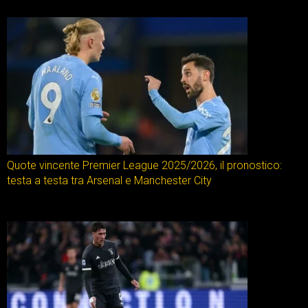
Quote vincente Premier League 2025/2026, il pronostico:
testa a testa tra Arsenal e Manchester City