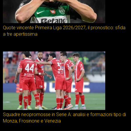
Quote vincente Primeira Liga 2026/2027, il pronostico: sfida
a tre apertissima
Squadre neopromosse in Serie A: analisi e formazioni tipo di
Monza, Frosinone e Venezia