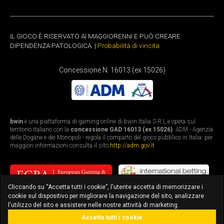
IL GIOCO È RISERVATO AI MAGGIORENNI E PUÒ CREARE
DIPENDENZA PATOLOGICA. |
Probabilità di vincita
Concessione N. 16013 (ex 15026)
bwin
è una piattaforma di gaming online di bwin Italia S.R.L e opera sul
territorio italiano con la
concessione GAD 16013 (ex 15026)
. ADM - Agenzia
delle Dogane e dei Monopoli - regola il comparto del gioco pubblico in Italia: per
maggiori informazioni consulta il sito
http://adm.gov.it
Cliccando su “Accetta tutti i cookie”, l'utente accetta di memorizzare i
cookie sul dispositivo per migliorare la navigazione del sito, analizzare
l'utilizzo del sito e assistere nelle nostre attività di marketing.
Accetta tutti i cookie