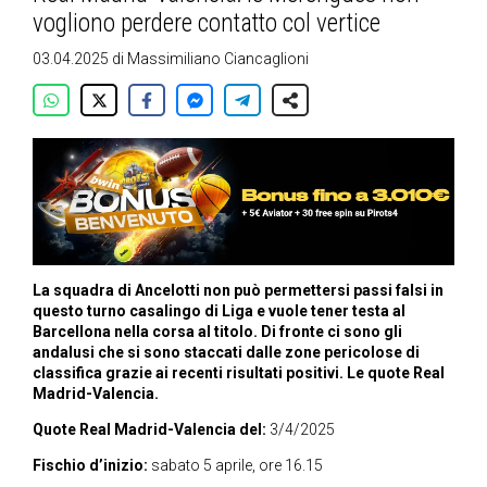
vogliono perdere contatto col vertice
03.04.2025
di
Massimiliano Ciancaglioni
La squadra di Ancelotti non può permettersi passi falsi in
questo turno casalingo di Liga e vuole tener testa al
Barcellona nella corsa al titolo. Di fronte ci sono gli
andalusi che si sono staccati dalle zone pericolose di
classifica grazie ai recenti risultati positivi. Le quote Real
Madrid-Valencia.
Quote Real Madrid-Valencia del:
3/4/2025
Fischio d’inizio:
sabato 5 aprile, ore 16.15