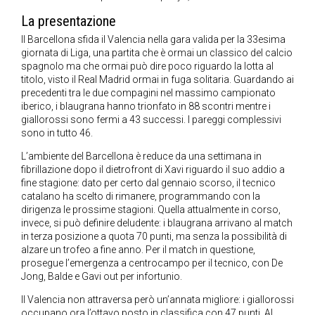
La presentazione
Il Barcellona sfida il Valencia nella gara valida per la 33esima
giornata di Liga, una partita che è ormai un classico del calcio
spagnolo ma che ormai può dire poco riguardo la lotta al
titolo, visto il Real Madrid ormai in fuga solitaria. Guardando ai
precedenti tra le due compagini nel massimo campionato
iberico, i blaugrana hanno trionfato in 88 scontri mentre i
giallorossi sono fermi a 43 successi. I pareggi complessivi
sono in tutto 46.
L’ambiente del Barcellona è reduce da una settimana in
fibrillazione dopo il dietrofront di Xavi riguardo il suo addio a
fine stagione: dato per certo dal gennaio scorso, il tecnico
catalano ha scelto di rimanere, programmando con la
dirigenza le prossime stagioni. Quella attualmente in corso,
invece, si può definire deludente: i blaugrana arrivano al match
in terza posizione a quota 70 punti, ma senza la possibilità di
alzare un trofeo a fine anno. Per il match in questione,
prosegue l’emergenza a centrocampo per il tecnico, con De
Jong, Balde e Gavi out per infortunio.
Il Valencia non attraversa però un’annata migliore: i giallorossi
occupano ora l’ottavo posto in classifica con 47 punti. Al