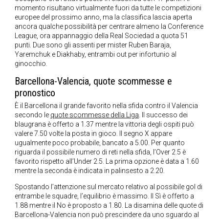
momento risultano virtualmente fuori da tutte le competizioni
europee del prossimo anno, ma la classifica lascia aperta
ancora qualche possibilità per centrare almeno la Conference
League, ora appannaggio della Real Sociedad a quota 51
punti. Due sono gli assenti per mister Ruben Baraja,
Yaremchuk e Diakhaby, entrambi out per infortunio al
ginocchio.
Barcellona-Valencia, quote scommesse e
pronostico
È il Barcellona il grande favorito nella sfida contro il Valencia
secondo le
quote scommesse della Liga
. Il successo dei
blaugrana è offerto a 1.37 mentre la vittoria degli ospiti può
valere 7.50 volte la posta in gioco. Il segno X appare
ugualmente poco probabile, bancato a 5.00. Per quanto
riguarda il possibile numero di reti nella sfida, l’Over 2.5 è
favorito rispetto all’Under 2.5. La prima opzione è data a 1.60
mentre la seconda è indicata in palinsesto a 2.20.
Spostando l’attenzione sul mercato relativo al possibile gol di
entrambe le squadre, l’equilibrio è massimo. Il Sì è offerto a
1.88 mentre il No è proposto a 1.80. La disamina delle quote di
Barcellona-Valencia non può prescindere da uno sguardo al