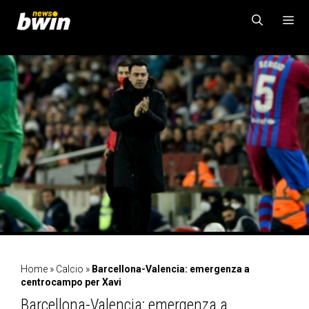
Vai
al
contenuto
MENU
Home
»
Calcio
»
Barcellona-Valencia: emergenza a
centrocampo per Xavi
Barcellona-Valencia: emergenza a