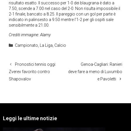
risultato esatto. Il successo per 1-0 dei blaugrana è dato a
7.50, scende a 7.00 nel caso del 2-0. Non risulta impossibile il
2-1 finale, bancato a 8.25. Il pareggio con un gol per parte è
indicato in palinsesto a 9.50 mentre l’1-2 per gli ospiti sale
sensibilmente a 21.00.
Crediti immagine: Alamy
Categorie
Campionato
,
La Liga
,
Calcio
Pronostici tennis oggi:
Genoa-Cagliari: Ranieri
Zverev favorito contro
deve fare a meno di Luvumbo
Shapovalov
e Pavoletti
Leggi le ultime notizie