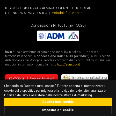
IL GIOCO È RISERVATO AI MAGGIORENNI E PUÒ CREARE
DIPENDENZA PATOLOGICA. |
Probabilità di vincita
Concessione N. 16013 (ex 15026)
bwin
è una piattaforma di gaming online di bwin Italia S.R.L e opera sul
territorio italiano con la
concessione GAD 16013 (ex 15026)
. ADM - Agenzia
delle Dogane e dei Monopoli - regola il comparto del gioco pubblico in Italia: per
maggiori informazioni consulta il sito
http://adm.gov.it
Cliccando su “Accetta tutti i cookie”, l'utente accetta di memorizzare i
cookie sul dispositivo per migliorare la navigazione del sito, analizzare
l'utilizzo del sito e assistere nelle nostre attività di marketing.
Accetta tutti i cookie
bonus fino a 3.010€
scarica l'app
Impostazioni cookie