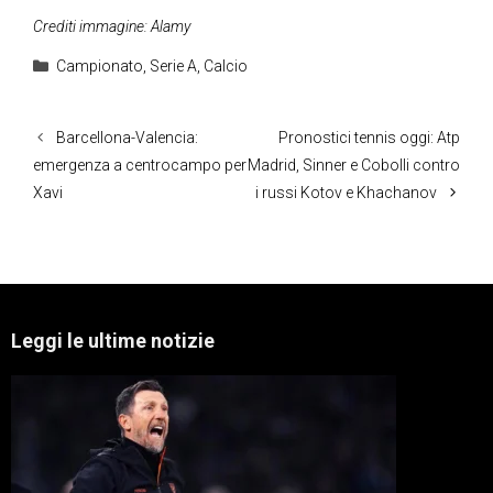
Crediti immagine: Alamy
Categorie
Campionato
,
Serie A
,
Calcio
Barcellona-Valencia:
Pronostici tennis oggi: Atp
emergenza a centrocampo per
Madrid, Sinner e Cobolli contro
Xavi
i russi Kotov e Khachanov
Leggi le ultime notizie