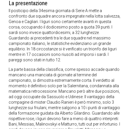
La presentazione
Il posticipo della 34esima giornata di Serie A mette a
confronto due squadre ancora impegnate nella lotta salvezza,
Genoa e Cagliari. I liguri sono certamente avanti in questa
corsa, occupando il dodicesimo posto a quota 39 punti. I
sardi sono invece quattordicesimi, a 32 lunghezze.
Guardando ai precedenti tra le due squadre nel massimo
campionato italiano, le statistiche evidenziano un grande
equilibrio. In 18 circostanze si è verificato un trionfo dei liguri
mentre in 17 occasioni sono riusciti ad imporsi i sardi. I
pareggi sono stati in tutto 12.
La parte bassa della classifica, come spesso accade quando
mancano una manciata di giornate al termine del
campionato, si dimostra estremamente corta. Il verdetto al
momento è definitivo solo per la Salernitana, condannata alla
matematica retrocessione. Mancano però altre due posizioni,
ad oggi occupate da Sassuolo e Udinese. Il vantaggio della
compagine di mister Claudio Ranieri è però minimo, solo 3
lunghezze sui friulani, mentre salgono a 10 i punti di vantaggio
della formazione guidata da Alberto Gilardino. Guardando alle
rispettive rose, i liguri devono fare a meno di quattro interpreti:
Bani, Messias, Malinovskyi e Matturro, tutti out per infortunio. I