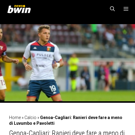
Vai
al
contenuto
MENU
Home
»
Calcio
»
Genoa-Cagliari: Ranieri deve fare a meno
di Luvumbo e Pavoletti
Genoa-Cagliari: Ranieri deve fare a meno di