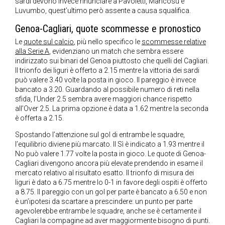
sardi devono invece rinunciare a Pavoletti, Mancosu e
Luvumbo, quest’ultimo però assente a causa squalifica.
Genoa-Cagliari, quote scommesse e pronostico
Le
quote sul calcio
, più nello specifico le
scommesse relative
alla Serie A
, evidenziano un match che sembra essere
indirizzato sui binari del Genoa piuttosto che quelli del Cagliari.
Il trionfo dei liguri è offerto a 2.15 mentre la vittoria dei sardi
può valere 3.40 volte la posta in gioco. Il pareggio è invece
bancato a 3.20. Guardando al possibile numero di reti nella
sfida, l’Under 2.5 sembra avere maggiori chance rispetto
all’Over 2.5. La prima opzione è data a 1.62 mentre la seconda
è offerta a 2.15.
Spostando l’attenzione sul gol di entrambe le squadre,
l’equilibrio diviene più marcato. Il Sì è indicato a 1.93 mentre il
No può valere 1.77 volte la posta in gioco. Le quote di Genoa-
Cagliari divengono ancora più elevate prendendo in esame il
mercato relativo al risultato esatto. Il trionfo di misura dei
liguri è dato a 6.75 mentre lo 0-1 in favore degli ospiti è offerto
a 8.75. Il pareggio con un gol per parte è bancato a 6.50 e non
è un’ipotesi da scartare a prescindere: un punto per parte
agevolerebbe entrambe le squadre, anche se è certamente il
Cagliari la compagine ad aver maggiormente bisogno di punti.