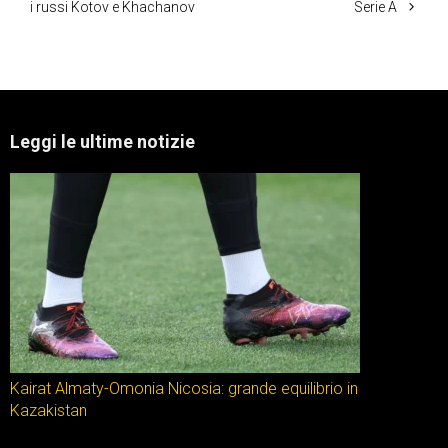
i russi Kotov e Khachanov
Serie A
Leggi le ultime notizie
Kairat Almaty-Omonia Nicosia: grande equilibrio in
Kazakistan