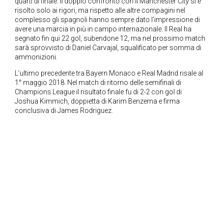
quarti di finale. Il doppio confronto con il Manchester City si è
risolto solo ai rigori, ma rispetto alle altre compagini nel
complesso gli spagnoli hanno sempre dato l’impressione di
avere una marcia in più in campo internazionale. Il Real ha
segnato fin qui 22 gol, subendone 12, ma nel prossimo match
sarà sprovvisto di Daniel Carvajal, squalificato per somma di
ammonizioni.
L’ultimo precedente tra Bayern Monaco e Real Madrid risale al
1° maggio 2018. Nel match di ritorno delle semifinali di
Champions League il risultato finale fu di 2-2 con gol di
Joshua Kimmich, doppietta di Karim Benzema e firma
conclusiva di James Rodriguez.