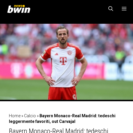
Vai
al
contenuto
MENU
Home
»
Calcio
»
Bayern Monaco-Real Madrid: tedeschi
leggermente favoriti, out Carvajal
Bayern Monaco-Real Madrid: tedeschi