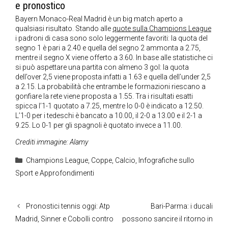
e pronostico
Bayern Monaco-Real Madrid è un big match aperto a
qualsiasi risultato. Stando alle
quote sulla Champions League
i padroni di casa sono solo leggermente favoriti: la quota del
segno 1 è pari a 2.40 e quella del segno 2 ammonta a 2.75,
mentre il segno X viene offerto a 3.60. In base alle statistiche ci
si può aspettare una partita con almeno 3 gol: la quota
dell’over 2,5 viene proposta infatti a 1.63 e quella dell’under 2,5
a 2.15. La probabilità che entrambe le formazioni riescano a
gonfiare la rete viene proposta a 1.55. Tra i risultati esatti
spicca l’1-1 quotato a 7.25, mentre lo 0-0 è indicato a 12.50.
L’1-0 per i tedeschi è bancato a 10.00, il 2-0 a 13.00 e il 2-1 a
9.25. Lo 0-1 per gli spagnoli è quotato invece a 11.00.
Crediti immagine: Alamy
Categorie
Champions League
,
Coppe
,
Calcio
,
Infografiche sullo
Sport e Approfondimenti
Pronostici tennis oggi: Atp
Bari-Parma: i ducali
Madrid, Sinner e Cobolli contro
possono sancire il ritorno in