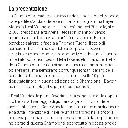
La presentazione
La Champions League si sta avviando verso la conclusione e
tra le partite d’andata delle semifinali è in programma Bayern
Monaco-Real Madrid, che si giocherà martedì 30 aprile, alle
21.00, presso l’Allianz Arena. I tedeschi stanno vivendo
un’annata disastrosa e solo un’affermazione in Europa
potrebbe salvare la faccia a Thomas Tuchel. Il titolo di
campioni di Germania è andato a sorpresa al Bayer
Leverkusen e anche nelle altre competizioni i bavaresi hanno
rimediato solo insuccessi. Nella fase ad eliminazione diretta
della Champions i teutonici hanno superato prima la Lazio e
poi l’Arsenal, ma sembrano comunque lontani parenti della
squadra schiacciasassi degli ultimi anni. Nelle 10 gare
disputate finora in questa edizione della Champions il Bayern
ha realizzato in totale 18 gol, incassandone 9.
Il Real Madrid è la prima favorita per la conquista della coppa.
Inoltre, avrà il vantaggio di giocare la gara di ritorno delle
semifinali in casa. Carlo Ancelotti non si stanca mai di vincere
e ha tutta l’intenzione di inserire un altro trofeo nella propria
bacheca personale. Le merengues hanno già dato spettacolo
nel corso di questa Champions, soprattutto in occasione dei