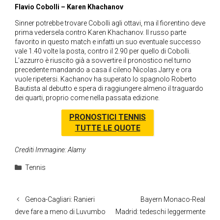
Flavio Cobolli – Karen Khachanov
Sinner potrebbe trovare Cobolli agli ottavi, ma il fiorentino deve
prima vedersela contro Karen Khachanov. Il russo parte
favorito in questo match e infatti un suo eventuale successo
vale 1.40 volte la posta, contro il 2.90 per quello di Cobolli.
L’azzurro è riuscito già a sovvertire il pronostico nel turno
precedente mandando a casa il cileno Nicolas Jarry e ora
vuole ripetersi. Kachanov ha superato lo spagnolo Roberto
Bautista al debutto e spera di raggiungere almeno il traguardo
dei quarti, proprio come nella passata edizione.
PRONOSTICI TENNIS
TUTTE LE QUOTE
Crediti Immagine: Alamy
Categorie
Tennis
Genoa-Cagliari: Ranieri
Bayern Monaco-Real
deve fare a meno di Luvumbo
Madrid: tedeschi leggermente