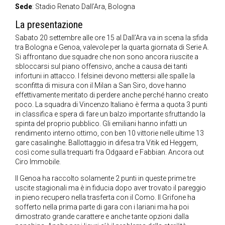
Sede
: Stadio Renato Dall’Ara, Bologna
La presentazione
Sabato 20 settembre alle ore 15 al Dall’Ara va in scena la sfida
tra Bologna e Genoa, valevole per la quarta giornata di Serie A.
Si affrontano due squadre che non sono ancora riuscite a
sbloccarsi sul piano offensivo, anche a causa dei tanti
infortuni in attacco. I felsinei devono mettersi alle spalle la
sconfitta di misura con il Milan a San Siro, dove hanno
effettivamente meritato di perdere anche perché hanno creato
poco. La squadra di Vincenzo Italiano è ferma a quota 3 punti
in classifica e spera di fare un balzo importante sfruttando la
spinta del proprio pubblico. Gli emiliani hanno infatti un
rendimento interno ottimo, con ben 10 vittorie nelle ultime 13
gare casalinghe. Ballottaggio in difesa tra Vitik ed Heggem,
così come sulla trequarti fra Odgaard e Fabbian. Ancora out
Ciro Immobile.
Il Genoa ha raccolto solamente 2 punti in queste prime tre
uscite stagionali ma è in fiducia dopo aver trovato il pareggio
in pieno recupero nella trasferta con il Como. Il Grifone ha
sofferto nella prima parte di gara con i lariani ma ha poi
dimostrato grande carattere e anche tante opzioni dalla