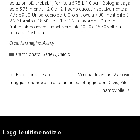
soluzioni più probabili, fornita a 6.75. L’1-0 per il Bologna paga
solo 5.75, mentre il 2-0 e il 2-1 sono quotati rispettivamente a
7.75 e 9.00. Un pareggio per 0-0 lo si trova a 7.00, mentre il più
2-2 è fornito a 18.50. Lo 0-1 e l’1-2 in favore del Grifone
frutterebbero invece rispettivamente 10.00 e 15.50 volte la
puntata effettuata.
Crediti immagine: Alamy
Categorie
Campionato
,
Serie A
,
Calcio
Barcellona-Getafe:
Verona-Juventus: Vlahovic
maggiori chance per i catalani
in ballottaggio con David, Yildiz
inamovibile
Leggi le ultime notizie