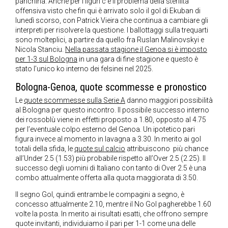
panchina. Anche per i liguri c’è il problema della sterilità
offensiva visto che fin qui è arrivato solo il gol di Ekuban di
lunedì scorso, con Patrick Vieira che continua a cambiare gli
interpreti per risolvere la questione. I ballottaggi sulla trequarti
sono molteplici, a partire da quello fra Ruslan Malinovskyi e
Nicola Stanciu.
Nella passata stagione il Genoa si è imposto
per 1-3 sul Bologna
in una gara di fine stagione e questo è
stato l’unico ko interno dei felsinei nel 2025.
Bologna-Genoa, quote scommesse e pronostico
Le
quote scommesse sulla Serie A
danno maggiori possibilità
al Bologna per questo incontro. Il possibile successo interno
dei rossoblù viene in effetti proposto a 1.80, opposto al 4.75
per l’eventuale colpo esterno del Genoa. Un ipotetico pari
figura invece al momento in lavagna a 3.30. In merito ai gol
totali della sfida, le
quote sul calcio
attribuiscono più chance
all’Under 2.5 (1.53) più probabile rispetto all’Over 2.5 (2.25). Il
successo degli uomini di Italiano con tanto di Over 2.5 è una
combo attualmente offerta alla quota maggiorata di 3.50.
Il segno Gol, quindi entrambe le compagini a segno, è
concesso attualmente 2.10, mentre il No Gol pagherebbe 1.60
volte la posta. In merito ai risultati esatti, che offrono sempre
quote invitanti, individuiamo il pari per 1-1 come una delle