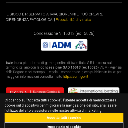
IL GIOCO È RISERVATO AI MAGGIORENNI E PUÒ CREARE
DIPENDENZA PATOLOGICA. |
Probabilità di vincita
Concessione N. 16013 (ex 15026)
bwin
è una piattaforma di gaming online di bwin Italia S.R.L e opera sul
territorio italiano con la
concessione GAD 16013 (ex 15026)
. ADM - Agenzia
delle Dogane e dei Monopoli - regola il comparto del gioco pubblico in Italia: per
maggiori informazioni consulta il sito
http://adm.gov.it
Cliccando su “Accetta tutti i cookie”, l'utente accetta di memorizzare i
cookie sul dispositivo per migliorare la navigazione del sito, analizzare
l'utilizzo del sito e assistere nelle nostre attività di marketing.
Accetta tutti i cookie
bonus fino a 3.010€
scarica l'app
Impostazioni cookie