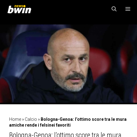
Vai
al
contenuto
MENU
Home
»
Calcio
»
Bologna-Genoa: l’ottimo score tra le mura
amiche rende i felsinei favoriti
Bologna-Genoa: l’ottimo score tra le mura