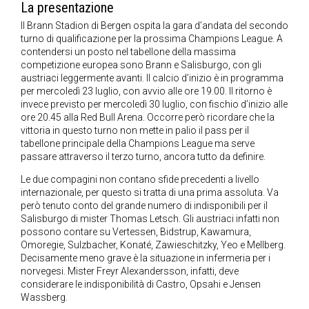
La presentazione
Il Brann Stadion di Bergen ospita la gara d’andata del secondo
turno di qualificazione per la prossima Champions League. A
contendersi un posto nel tabellone della massima
competizione europea sono Brann e Salisburgo, con gli
austriaci leggermente avanti. Il calcio d’inizio è in programma
per mercoledì 23 luglio, con avvio alle ore 19.00. Il ritorno è
invece previsto per mercoledì 30 luglio, con fischio d’inizio alle
ore 20.45 alla Red Bull Arena. Occorre però ricordare che la
vittoria in questo turno non mette in palio il pass per il
tabellone principale della Champions League ma serve
passare attraverso il terzo turno, ancora tutto da definire.
Le due compagini non contano sfide precedenti a livello
internazionale, per questo si tratta di una prima assoluta. Va
però tenuto conto del grande numero di indisponibili per il
Salisburgo di mister Thomas Letsch. Gli austriaci infatti non
possono contare su Vertessen, Bidstrup, Kawamura,
Omoregie, Sulzbacher, Konaté, Zawieschitzky, Yeo e Mellberg.
Decisamente meno grave è la situazione in infermeria per i
norvegesi. Mister Freyr Alexandersson, infatti, deve
considerare le indisponibilità di Castro, Opsahi e Jensen
Wassberg.