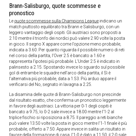
Brann-Salisburgo, quote scommesse e
pronostico
Le
quote scommesse sulla Champions League
indicano un
match piuttosto equilibrato tra Brann e Salisburgo, con un
leggero vantaggio degli ospiti. Gli austriaci sono proposti a
2.10 mentre il trionfo dei nordici può valere 2.90 volte la posta
in gioco. Il segno X appare come l’opzione meno probabile,
indicata a 3.60. Per quanto riguarda il possibile numero di reti
nel corso della partita, l’Over 2.5 è bancato a 1.60 e
rappresenta l’ipotesi più probabile. L’Under 2.5 è indicato in
palinsesto a 2.15. Spostando invece lo sguardo sul possibile
gol di entrambe le squadre nell’arco della partita, il Sì è
l’alternativa più probabile, data a 1.53. Più arduo appare il
verificarsi del No, segnato in lavagna a 2.25.
La disamina delle quote di Brann-Salisburgo non prescinde
dal risultato esatto, che conferma un pronostico leggermente
in favore degli austriaci. La vittoria per 0-1 degli ospiti è
bancato a 9.75, lo 0-2 sale invece a 18.00 mentre l’1-2 al
triplice fischio si riposiziona a 8.75. Il pareggio a reti bianche
può valere 13.50 volte la posta in gioco mentre l’1-1 finale è più
probabile, offerto a 7.50. Appare invece in salita un risultato in
favore della formazione di casa: l’1-0 è dato a 11.50, il 2-0 sale