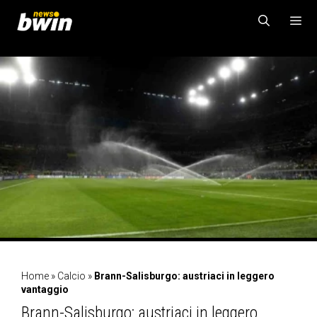
Vai
al
contenuto
MENU
Home
»
Calcio
»
Brann-Salisburgo: austriaci in leggero
vantaggio
Brann-Salisburgo: austriaci in leggero