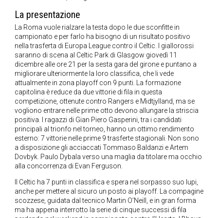
La presentazione
La Roma vuole rialzare la testa dopo le due sconfitte in
campionato e per farlo ha bisogno di un risultato positivo
nella trasferta di Europa League contro il Celtic. I giallorossi
saranno di scena al Celtic Park di Glasgow giovedì 11
dicembre alle ore 21 per la sesta gara del girone e puntano a
migliorare ulteriormente la loro classifica, che li vede
attualmente in zona playoff con 9 punti. La formazione
capitolina è reduce da due vittorie di fila in questa
competizione, ottenute contro Rangers e Midtjylland, ma se
vogliono entrare nelle prime otto devono allungare la striscia
positiva. I ragazzi di Gian Piero Gasperini, tra i candidati
principali al trionfo nel torneo, hanno un ottimo rendimento
esterno: 7 vittorie nelle prime 9 trasferte stagionali. Non sono
a disposizione gli acciaccati Tommaso Baldanzi e Artem
Dovbyk. Paulo Dybala verso una maglia da titolare ma occhio
alla concorrenza di Evan Ferguson.
Il Celtic ha 7 punti in classifica e spera nel sorpasso suo lupi,
anche per mettere al sicuro un posto ai playoff. La compagine
scozzese, guidata dal tecnico Martin O’Neill, e in gran forma
ma ha appena interrotto la serie di cinque successi di fila