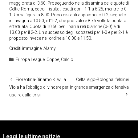
maggiorata di 3.60. Proseguendo nella disamina delle quote di
Celtic-Roma, ecco i risultati esatti con l’1-1 a 6.25, mentre lo 0-
1 Roma figura a 8.00. Poco distanti appaiono lo 0-2, segnato
in lavagna a 10.50, e l’1-2, che può valere 8.75 volte la puntata
effettuata. Quota di 10.50 per il pari a reti bianche (0-0) e di
13.00 per il 2-2. Un successo degli scozzesi per 1-0 e per 2-1 è
proposto invece nell’ordine a 10.00 e 11.50.
Crediti immagine: Alamy
Categorie
Europa League
,
Coppe
,
Calcio
Fiorentina-Dinamo Kiev: la
Celta Vigo-Bologna: felsinei
Viola ha l’obbligo di vincere per
in grande emergenza difensiva
uscire dalla crisi
Leggi le ultime notizie