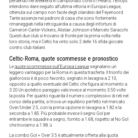
perdendo nel weekend in campionato contro l’Hearts. I Bhoys
intendono dare seguito all’ultima vittoria in Europa League,
ottenuta sul campo non facile degli olandesi del Feyenoord.
Tante assenze nei padroni di casa che sono fortemente
rimaneggiati nella retroguardia a causa degli infortuni di
Cameron Carter-Vickers, Alistair Johnson e Marcelo Saracchi.
Questi due club si trovano di fronte per la prima volta nella
loro storia, ma il Celtic ha vinto solo 2 delle 16 sfida giocate
contro club italiani.
Celtic-Roma, quote scommesse e pronostico
Le
quote scommesse sull’Europa League
segnalano un
leggero vantaggio per la Roma in questa trasferta. Il trionfo dei
giallorossi è di poco favorito, segnato in lavagna a 2.10,
opposto a quello eventuale del Celtic che figura al momento a
3.20.Un ipotetico pareggio vale invece al momento 3.50 volte
la posta. Per quanto riguarda il numero complessivo di reti nel
corso della partita, si trova un equilibrio perfetto nel mercato
Over/Under 2.5, con la prima opzione in lavagna a 1.82 e la
seconda a 1.85. Più probabile invece il segno Gol per
entrambe le squadre a segno, fornito a 1.68, rispetto al No Gol
che troviamo a 1.98. ù
La combo Gol + Over 3.5 è attualmente offerta alla quota