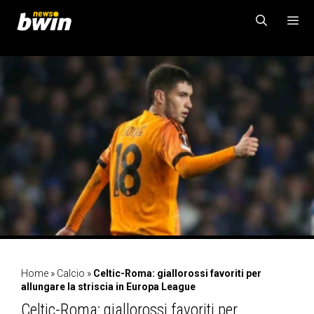
Vai
al
contenuto
MENU
Home
»
Calcio
»
Celtic-Roma: giallorossi favoriti per
allungare la striscia in Europa League
Celtic-Roma: giallorossi favoriti per