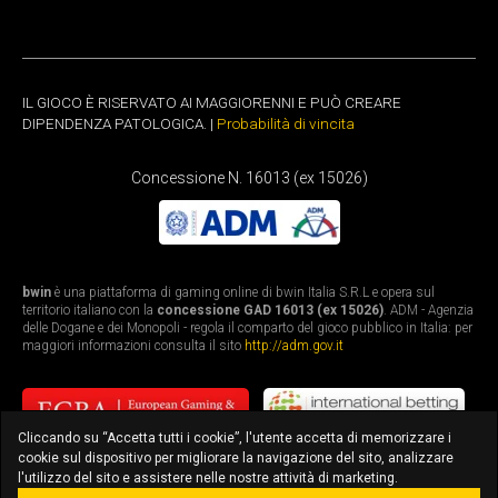
IL GIOCO È RISERVATO AI MAGGIORENNI E PUÒ CREARE
DIPENDENZA PATOLOGICA. |
Probabilità di vincita
Concessione N. 16013 (ex 15026)
bwin
è una piattaforma di gaming online di bwin Italia S.R.L e opera sul
territorio italiano con la
concessione GAD 16013 (ex 15026)
. ADM - Agenzia
delle Dogane e dei Monopoli - regola il comparto del gioco pubblico in Italia: per
maggiori informazioni consulta il sito
http://adm.gov.it
Cliccando su “Accetta tutti i cookie”, l'utente accetta di memorizzare i
cookie sul dispositivo per migliorare la navigazione del sito, analizzare
l'utilizzo del sito e assistere nelle nostre attività di marketing.