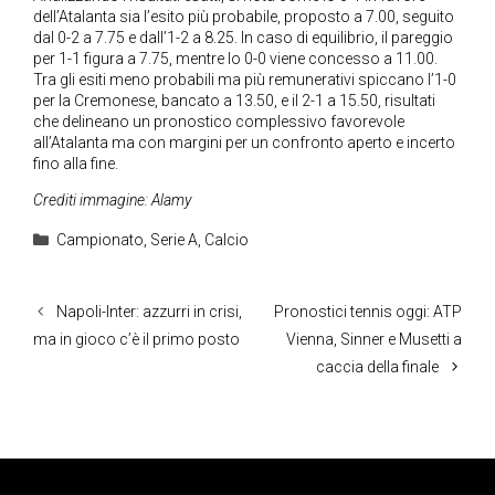
dell’Atalanta sia l’esito più probabile, proposto a 7.00, seguito
dal 0-2 a 7.75 e dall’1-2 a 8.25. In caso di equilibrio, il pareggio
per 1-1 figura a 7.75, mentre lo 0-0 viene concesso a 11.00.
Tra gli esiti meno probabili ma più remunerativi spiccano l’1-0
per la Cremonese, bancato a 13.50, e il 2-1 a 15.50, risultati
che delineano un pronostico complessivo favorevole
all’Atalanta ma con margini per un confronto aperto e incerto
fino alla fine.
Crediti immagine: Alamy
Categorie
Campionato
,
Serie A
,
Calcio
Napoli-Inter: azzurri in crisi,
Pronostici tennis oggi: ATP
ma in gioco c’è il primo posto
Vienna, Sinner e Musetti a
caccia della finale