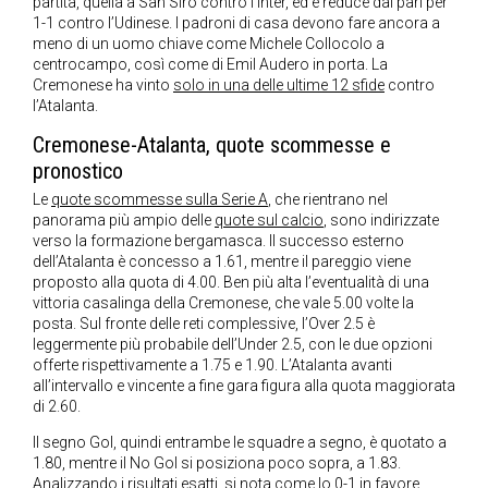
partita, quella a San Siro contro l’Inter, ed è reduce dal pari per
1-1 contro l’Udinese. I padroni di casa devono fare ancora a
meno di un uomo chiave come Michele Collocolo a
centrocampo, così come di Emil Audero in porta. La
Cremonese ha vinto
solo in una delle ultime 12 sfide
contro
l’Atalanta.
Cremonese-Atalanta, quote scommesse e
pronostico
Le
quote scommesse sulla Serie A
, che rientrano nel
panorama più ampio delle
quote sul calcio
, sono indirizzate
verso la formazione bergamasca. Il successo esterno
dell’Atalanta è concesso a 1.61, mentre il pareggio viene
proposto alla quota di 4.00. Ben più alta l’eventualità di una
vittoria casalinga della Cremonese, che vale 5.00 volte la
posta. Sul fronte delle reti complessive, l’Over 2.5 è
leggermente più probabile dell’Under 2.5, con le due opzioni
offerte rispettivamente a 1.75 e 1.90. L’Atalanta avanti
all’intervallo e vincente a fine gara figura alla quota maggiorata
di 2.60.
Il segno Gol, quindi entrambe le squadre a segno, è quotato a
1.80, mentre il No Gol si posiziona poco sopra, a 1.83.
Analizzando i risultati esatti, si nota come lo 0-1 in favore