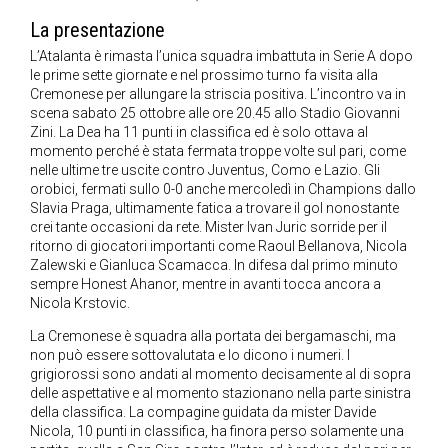
La presentazione
L’Atalanta è rimasta l’unica squadra imbattuta in Serie A dopo
le prime sette giornate e nel prossimo turno fa visita alla
Cremonese per allungare la striscia positiva. L’incontro va in
scena sabato 25 ottobre alle ore 20.45 allo Stadio Giovanni
Zini. La Dea ha 11 punti in classifica ed è solo ottava al
momento perché è stata fermata troppe volte sul pari, come
nelle ultime tre uscite contro Juventus, Como e Lazio. Gli
orobici, fermati sullo 0-0 anche mercoledì in Champions dallo
Slavia Praga, ultimamente fatica a trovare il gol nonostante
crei tante occasioni da rete. Mister Ivan Juric sorride per il
ritorno di giocatori importanti come Raoul Bellanova, Nicola
Zalewski e Gianluca Scamacca. In difesa dal primo minuto
sempre Honest Ahanor, mentre in avanti tocca ancora a
Nicola Krstovic.
La Cremonese è squadra alla portata dei bergamaschi, ma
non può essere sottovalutata e lo dicono i numeri. I
grigiorossi sono andati al momento decisamente al di sopra
delle aspettative e al momento stazionano nella parte sinistra
della classifica. La compagine guidata da mister Davide
Nicola, 10 punti in classifica, ha finora perso solamente una