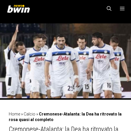
Vai
al
contenuto
MENU
Home
»
Calcio
»
Cremonese-Atalanta: la Dea ha ritrovato la
rosa quasi al completo
Cremonese-Atalanta: la Dea ha ritrovato la