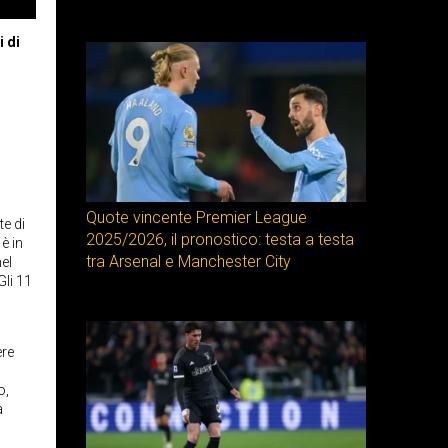
i di
Quote vincente Premier League
te di
2025/2026, il pronostico: testa a testa
è in
tra Arsenal e Manchester City
el
Gli 11
ere
o,
a