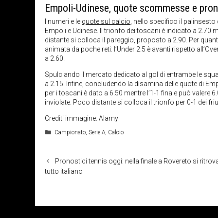
Empoli-Udinese, quote scommesse e pron
I numeri e le
quote sul calcio
, nello specifico il palinsesto
Empoli e Udinese. Il trionfo dei toscani è indicato a 2.70 
distante si colloca il pareggio, proposto a 2.90. Per quant
animata da poche reti: l’Under 2.5 è avanti rispetto all’Ov
a 2.60.
Spulciando il mercato dedicato al gol di entrambe le squadr
a 2.15. Infine, concludendo la disamina delle quote di Emp
per i toscani è dato a 6.50 mentre l’1-1 finale può valere 6.
inviolate. Poco distante si colloca il trionfo per 0-1 dei fr
Crediti immagine: Alamy
Categorie
Campionato
,
Serie A
,
Calcio
Pronostici tennis oggi: nella finale a Rovereto si ritro
tutto italiano