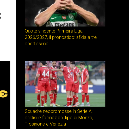
3
Quote vincente Primeira Liga
2026/2027, il pronostico: sfida a tre
apertissima
Squadre neopromosse in Serie A:
analisi e formazioni tipo di Monza,
Frosinone e Venezia