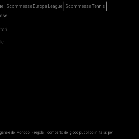
ue
Scommesse Europa League
Scommesse Tennis
sse
itori
le
ane e dei Monopoli - regola il comparto del gioco pubblico in Italia: per