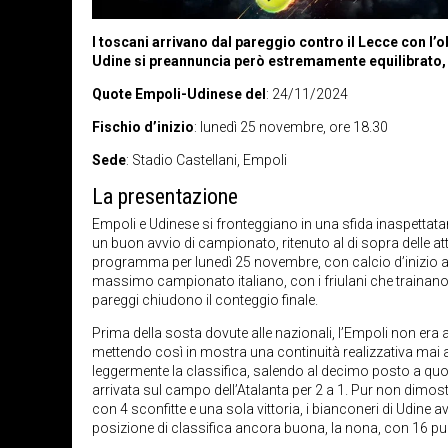
I toscani arrivano dal pareggio contro il Lecce con l’o
Udine si preannuncia però estremamente equilibrato, 
Quote Empoli-Udinese del
: 24/11/2024
Fischio d’inizio
: lunedì 25 novembre, ore 18.30
Sede
: Stadio Castellani, Empoli
La presentazione
Empoli e Udinese si fronteggiano in una sfida inaspettata
un buon avvio di campionato, ritenuto al di sopra delle att
programma per lunedì 25 novembre, con calcio d’inizio alle
massimo campionato italiano, con i friulani che trainano le
pareggi chiudono il conteggio finale.
Prima della sosta dovute alle nazionali, l’Empoli non era an
mettendo così in mostra una continuità realizzativa mai a
leggermente la classifica, salendo al decimo posto a quota
arrivata sul campo dell’Atalanta per 2 a 1. Pur non dimo
con 4 sconfitte e una sola vittoria, i bianconeri di Udine
posizione di classifica ancora buona, la nona, con 16 punt