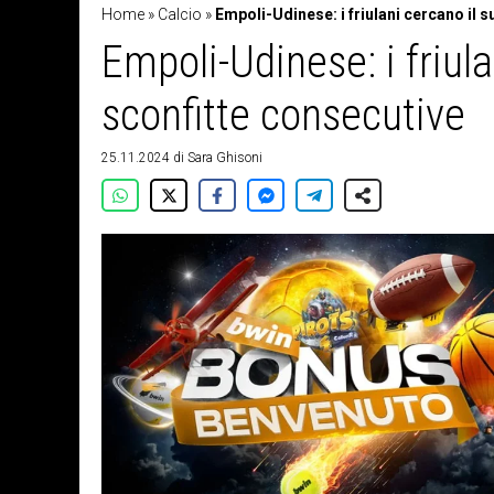
Home
»
Calcio
»
Empoli-Udinese: i friulani cercano il
Empoli-Udinese: i friul
sconfitte consecutive
25.11.2024
di
Sara Ghisoni