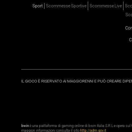
Sport
Scommesse Sportive
Scommesse Live
Sco
Sc
Cor
C
IL GIOCO È RISERVATO AI MAGGIORENNI E PUÒ CREARE DIP
bwin
è una piattaforma di gaming online di bwin Italia S.R.L e opera sul te
maggiori informazioni consulta il sito
http://adm.gov.it