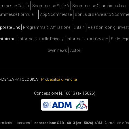
mmesse Calcio
Scommesse Serie A
Scommesse Champions Leag
ommesse Formula 1
App Scommesse
Bonus di Benvenuto Scomme
porate Link
Programma di Affiliazione
Entain
Relazioni con gli invest
hi siamo
Informativa sulla Privacy
Informativa sui Cookie
Sede Lega
bwin news
Autori
ENDENZA PATOLOGICA. |
Probabilità di vincita
Concessione N. 16013 (ex 15026)
rritorio italiano con la
concessione GAD 16013 (ex 15026)
. ADM - Agenzia delle Dog