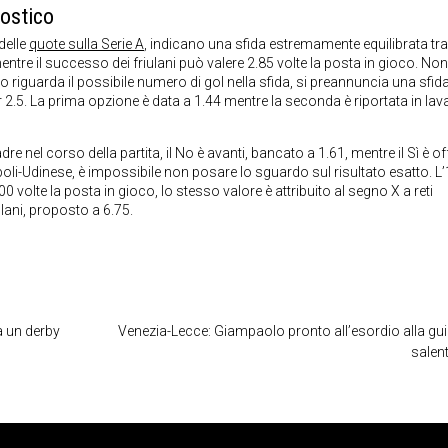
ostico
 delle
quote sulla Serie A
, indicano una sfida estremamente equilibrata tra
mentre il successo dei friulani può valere 2.85 volte la posta in gioco. Non
o riguarda il possibile numero di gol nella sfida, si preannuncia una sfid
er 2.5. La prima opzione è data a 1.44 mentre la seconda è riportata in la
e nel corso della partita, il No è avanti, bancato a 1.61, mentre il Sì è of
oli-Udinese, è impossibile non posare lo sguardo sul risultato esatto. L’
00 volte la posta in gioco, lo stesso valore è attribuito al segno X a reti
iulani, proposto a 6.75.
va un derby
Venezia-Lecce: Giampaolo pronto all’esordio alla gui
salent