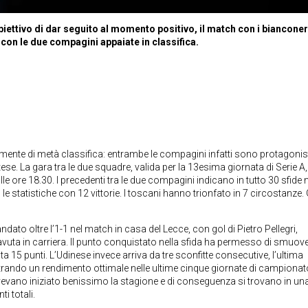
biettivo di dar seguito al momento positivo, il match con i bianconer
con le due compagini appaiate in classifica.
mente di metà classifica: entrambe le compagini infatti sono protagonis
ese. La gara tra le due squadre, valida per la 13esima giornata di Serie A, 
 ore 18.30. I precedenti tra le due compagini indicano in tutto 30 sfide n
 statistiche con 12 vittorie. I toscani hanno trionfato in 7 circostanze. 
dato oltre l’1-1 nel match in casa del Lecce, con gol di Pietro Pellegri,
vuta in carriera. Il punto conquistato nella sfida ha permesso di smuov
 15 punti. L’Udinese invece arriva da tre sconfitte consecutive, l’ultima
strando un rendimento ottimale nelle ultime cinque giornate di campionat
 avevano iniziato benissimo la stagione e di conseguenza si trovano in un
i totali.