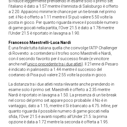
si riduce leggermente prendendo in esame solo il primo set:
l’italiano è dato a 1.57 mentre il tennista di Salisburgo è offerto
a 2.20. Appaiono minime le chance per un tie-break nel primo
set: il No è offerto a 1.11 mentre il Sì può valere 5.50 volte la
posta in gioco. Per quanto riguarda invece il possibile numero
di game giocati nella partita, l’Over 21.5 è dato a 1.78 mentre
l’Under 21.5 è riportato in lavagna a 1.90.
Francesco Maestrelli-Luca Nardi
È una finale tutta italiana quella che coinvolge l’ATP Challenger
di Rovereto: a contendersi il trofeo sono Maestrelli e Nardi,
con il secondo favorito per il successo finale (e vincitore
anche nell’
unico precedente tra i due atleti
). Il 21enne di Pesaro
è indicato in palinsesto a 1.44 mentre il successo del
coetaneo di Pisa può valere 2.55 volte la posta in gioco.
La distanza tra i due atleti resta rilevante anche prendendo in
esame solo il primo set: Maestrelli è offerto a 2.35 mentre
Nardi è riportato in lavagna a 1.50. La presenza di un tie-break
nel corso del primo set appare poco probabile: il No è in
vantaggio, dato a 1.15, mentre il Sì è bancato a 4.75. Infine, per
quanto riguarda il possibile numero di game giocati nella
sfida, l’Over 21.5 è avanti rispetto all’Under 21.5: la prima
opzione è data a 1.72 mentre la seconda è offerta a 1.95.