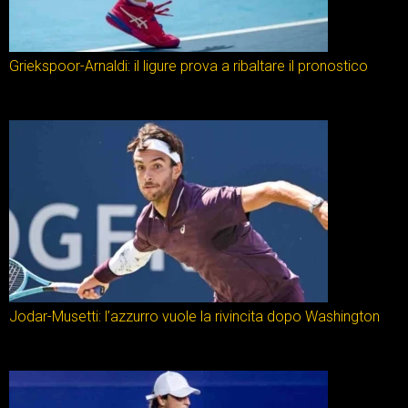
Griekspoor-Arnaldi: il ligure prova a ribaltare il pronostico
Jodar-Musetti: l’azzurro vuole la rivincita dopo Washington