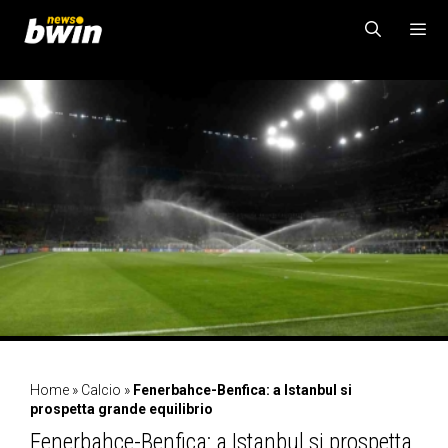
Vai
al
contenuto
MENU
Home
»
Calcio
»
Fenerbahce-Benfica: a Istanbul si
prospetta grande equilibrio
Fenerbahce-Benfica: a Istanbul si prospetta