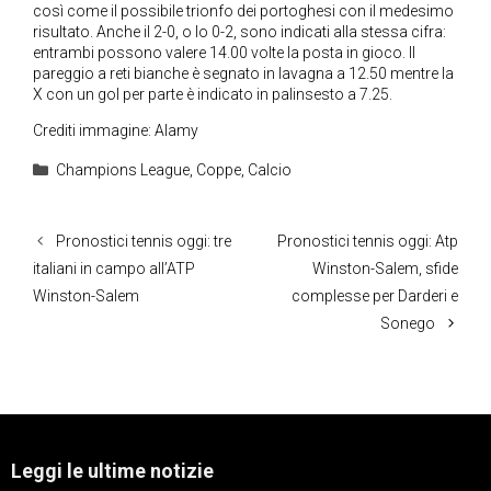
così come il possibile trionfo dei portoghesi con il medesimo
risultato. Anche il 2-0, o lo 0-2, sono indicati alla stessa cifra:
entrambi possono valere 14.00 volte la posta in gioco. Il
pareggio a reti bianche è segnato in lavagna a 12.50 mentre la
X con un gol per parte è indicato in palinsesto a 7.25.
Crediti immagine: Alamy
Categorie
Champions League
,
Coppe
,
Calcio
Pronostici tennis oggi: tre
Pronostici tennis oggi: Atp
italiani in campo all’ATP
Winston-Salem, sfide
Winston-Salem
complesse per Darderi e
Sonego
Leggi le ultime notizie