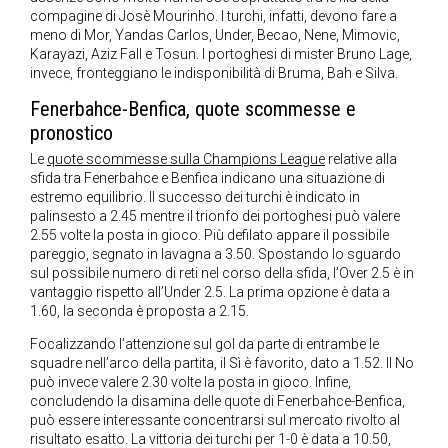
compagine di Josè Mourinho. I turchi, infatti, devono fare a
meno di Mor, Yandas Carlos, Under, Becao, Nene, Mimovic,
Karayazi, Aziz Fall e Tosun. I portoghesi di mister Bruno Lage,
invece, fronteggiano le indisponibilità di Bruma, Bah e Silva.
Fenerbahce-Benfica, quote scommesse e
pronostico
Le
quote scommesse sulla Champions League
relative alla
sfida tra Fenerbahce e Benfica indicano una situazione di
estremo equilibrio. Il successo dei turchi è indicato in
palinsesto a 2.45 mentre il trionfo dei portoghesi può valere
2.55 volte la posta in gioco. Più defilato appare il possibile
pareggio, segnato in lavagna a 3.50. Spostando lo sguardo
sul possibile numero di reti nel corso della sfida, l’Over 2.5 è in
vantaggio rispetto all’Under 2.5. La prima opzione è data a
1.60, la seconda è proposta a 2.15.
Focalizzando l’attenzione sul gol da parte di entrambe le
squadre nell’arco della partita, il Sì è favorito, dato a 1.52. Il No
può invece valere 2.30 volte la posta in gioco. Infine,
concludendo la disamina delle quote di Fenerbahce-Benfica,
può essere interessante concentrarsi sul mercato rivolto al
risultato esatto. La vittoria dei turchi per 1-0 è data a 10.50,