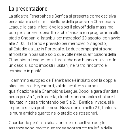
La presentazione
La sfida tra Fenerbahce e Benfica si presenta come decisiva
per andare a definire il tabellone della prossima Champions
League: la gara, infatti, è valida per il playoff della massima
competizione europea. Il match d’andata è in programma allo
stadio Chobani di Istanbul per mercoledì 20 agosto, con avvio
alle 21.00. Il ritorno è previsto per mercoledì 27 agosto,
all’Estadio da Luz in Portogallo. Le due compagini si sono
affrontate in passato solo due volte nelle qualificazioni della
Champions League, con i turchi che non hanno mai vinto. In
un caso si sono imposti i lusitani, nell’altro l’incontro è
terminato in parità.
Il cammino europeo del Fenerbahce è iniziato con la doppia
sfida contro il Feyenoord, valido per il terzo turno di
qualificazione alla Champions League. Dopo la gara d’andata
persa per 2 a 1, in trasferta, i turchi sono riusciti a ribaltare il
risultato in casa, trionfando per 5 a 2. Il Benfica, invece, si è
imposto senza problemi sul Nizza con un netto 2-0, tanto tra
le mura amiche quanto nello stadio dei rossoneri.
Guardando però alla situazione nelle rispettive rose, le
assenze sono molto numerose soprattutto tra le fila della