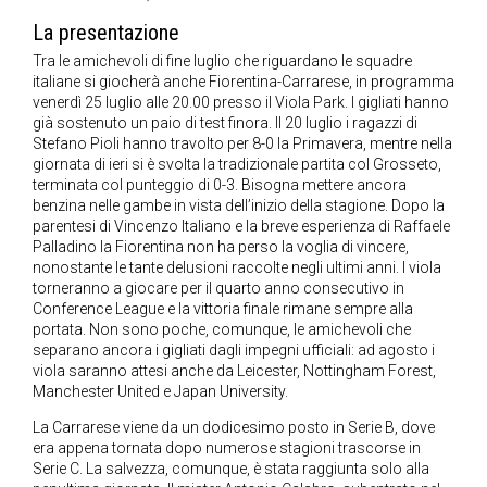
La presentazione
Tra le amichevoli di fine luglio che riguardano le squadre
italiane si giocherà anche Fiorentina-Carrarese, in programma
venerdì 25 luglio alle 20.00 presso il Viola Park. I gigliati hanno
già sostenuto un paio di test finora. Il 20 luglio i ragazzi di
Stefano Pioli hanno travolto per 8-0 la Primavera, mentre nella
giornata di ieri si è svolta la tradizionale partita col Grosseto,
terminata col punteggio di 0-3. Bisogna mettere ancora
benzina nelle gambe in vista dell’inizio della stagione. Dopo la
parentesi di Vincenzo Italiano e la breve esperienza di Raffaele
Palladino la Fiorentina non ha perso la voglia di vincere,
nonostante le tante delusioni raccolte negli ultimi anni. I viola
torneranno a giocare per il quarto anno consecutivo in
Conference League e la vittoria finale rimane sempre alla
portata. Non sono poche, comunque, le amichevoli che
separano ancora i gigliati dagli impegni ufficiali: ad agosto i
viola saranno attesi anche da Leicester, Nottingham Forest,
Manchester United e Japan University.
La Carrarese viene da un dodicesimo posto in Serie B, dove
era appena tornata dopo numerose stagioni trascorse in
Serie C. La salvezza, comunque, è stata raggiunta solo alla