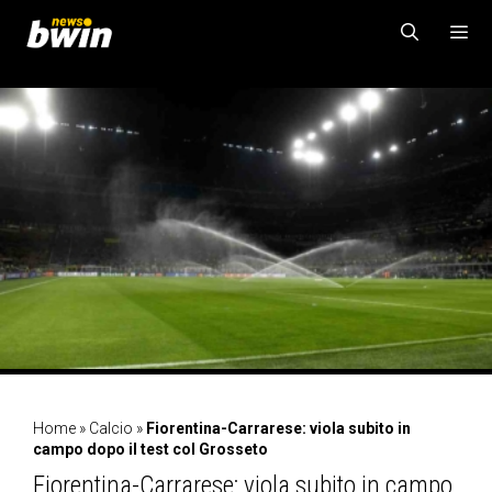
Vai
al
contenuto
MENU
Home
»
Calcio
»
Fiorentina-Carrarese: viola subito in
campo dopo il test col Grosseto
Fiorentina-Carrarese: viola subito in campo