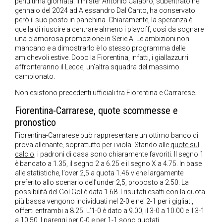
penultima giornata. Il mister Antonio Calabro, subentrato nel
gennaio del 2024 ad Alessandro Dal Canto, ha conservato
però il suo posto in panchina. Chiaramente, la speranza è
quella di riuscire a centrare almeno i playoff, così da sognare
una clamorosa promozione in Serie A. Le ambizioni non
mancano e a dimostrarlo è lo stesso programma delle
amichevoli estive. Dopo la Fiorentina, infatti, i giallazzurri
affronteranno il Lecce, un’altra squadra del massimo
campionato.
Non esistono precedenti ufficiali tra Fiorentina e Carrarese.
Fiorentina-Carrarese, quote scommesse e
pronostico
Fiorentina-Carrarese può rappresentare un ottimo banco di
prova allenante, soprattutto per i viola. Stando alle
quote sul
calcio
, i padroni di casa sono chiaramente favoriti. Il segno 1
è bancato a 1.35, il segno 2 a 6.25 e il segno X a 4.75. In base
alle statistiche, l’over 2,5 a quota 1.46 viene largamente
preferito allo scenario dell’under 2,5, proposto a 2.50. La
possibilità del Gol Gol è data 1.68. I risultati esatti con la quota
più bassa vengono individuati nel 2-0 e nel 2-1 per i gigliati,
offerti entrambi a 8.25. L’1-0 è dato a 9.00, il 3-0 a 10.00 e il 3-1
a 10.50. I pareggi per 0-0 e per 1-1 sono quotati