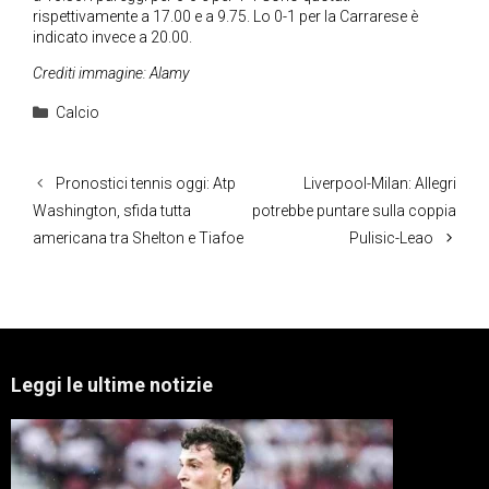
rispettivamente a 17.00 e a 9.75. Lo 0-1 per la Carrarese è
indicato invece a 20.00.
Crediti immagine: Alamy
Categorie
Calcio
Pronostici tennis oggi: Atp
Liverpool-Milan: Allegri
Washington, sfida tutta
potrebbe puntare sulla coppia
americana tra Shelton e Tiafoe
Pulisic-Leao
Leggi le ultime notizie