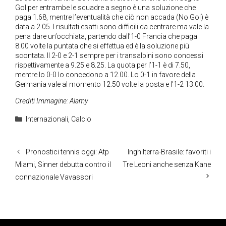
Gol per entrambe le squadre a segno è una soluzione che
paga 1.68, mentre l’eventualità che ciò non accada (No Gol) è
data a 2.05. I risultati esatti sono difficili da centrare ma vale la
pena dare un’occhiata, partendo dall’1-0 Francia che paga
8.00 volte la puntata che si effettua ed è la soluzione più
scontata. Il 2-0 e 2-1 sempre per i transalpini sono concessi
rispettivamente a 9.25 e 8.25. La quota per l’1-1 è di 7.50,
mentre lo 0-0 lo concedono a 12.00. Lo 0-1 in favore della
Germania vale al momento 12.50 volte la posta e l’1-2 13.00.
Crediti Immagine: Alamy
Categorie
Internazionali
,
Calcio
Pronostici tennis oggi: Atp
Inghilterra-Brasile: favoriti i
Miami, Sinner debutta contro il
Tre Leoni anche senza Kane
connazionale Vavassori