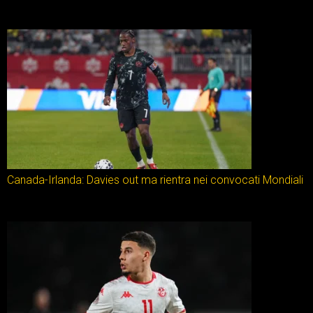
Canada-Irlanda: Davies out ma rientra nei convocati Mondiali