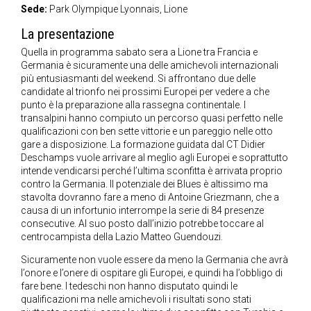
Sede:
Park Olympique Lyonnais, Lione
La presentazione
Quella in programma sabato sera a Lione tra Francia e
Germania è sicuramente una delle amichevoli internazionali
più entusiasmanti del weekend. Si affrontano due delle
candidate al trionfo nei prossimi Europei per vedere a che
punto è la preparazione alla rassegna continentale. I
transalpini hanno compiuto un percorso quasi perfetto nelle
qualificazioni con ben sette vittorie e un pareggio nelle otto
gare a disposizione. La formazione guidata dal CT Didier
Deschamps vuole arrivare al meglio agli Europei e soprattutto
intende vendicarsi perché l’ultima sconfitta è arrivata proprio
contro la Germania. Il potenziale dei Blues è altissimo ma
stavolta dovranno fare a meno di Antoine Griezmann, che a
causa di un infortunio interrompe la serie di 84 presenze
consecutive. Al suo posto dall’inizio potrebbe toccare al
centrocampista della Lazio Matteo Guendouzi.
Sicuramente non vuole essere da meno la Germania che avrà
l’onore e l’onere di ospitare gli Europei, e quindi ha l’obbligo di
fare bene. I tedeschi non hanno disputato quindi le
qualificazioni ma nelle amichevoli i risultati sono stati