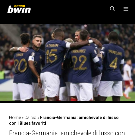
Vai
al
contenuto
MENU
Home
»
Calcio
»
Francia-Germania: amichevole di lusso
con i Blues favoriti
Francia-Germania: amichevole di lusso con