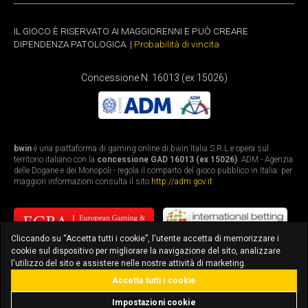
IL GIOCO È RISERVATO AI MAGGIORENNI E PUÒ CREARE
DIPENDENZA PATOLOGICA. |
Probabilità di vincita
Concessione N. 16013 (ex 15026)
bwin
è una piattaforma di gaming online di bwin Italia S.R.L e opera sul
territorio italiano con la
concessione GAD 16013 (ex 15026)
. ADM - Agenzia
delle Dogane e dei Monopoli - regola il comparto del gioco pubblico in Italia: per
maggiori informazioni consulta il sito
http://adm.gov.it
Cliccando su “Accetta tutti i cookie”, l'utente accetta di memorizzare i
cookie sul dispositivo per migliorare la navigazione del sito, analizzare
l'utilizzo del sito e assistere nelle nostre attività di marketing.
Accetta tutti i cookie
bonus fino a 3.010€
scarica l'app
Impostazioni cookie