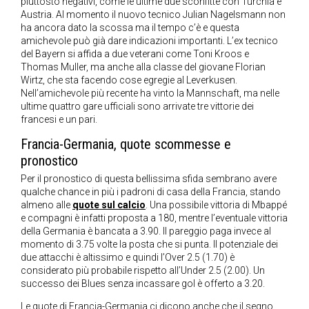
piuttosto negativi, come le ultime due sconfitte con Turchia e
Austria. Al momento il nuovo tecnico Julian Nagelsmann non
ha ancora dato la scossa ma il tempo c’è e questa
amichevole può già dare indicazioni importanti. L’ex tecnico
del Bayern si affida a due veterani come Toni Kroos e
Thomas Muller, ma anche alla classe del giovane Florian
Wirtz, che sta facendo cose egregie al Leverkusen.
Nell’amichevole più recente ha vinto la Mannschaft, ma nelle
ultime quattro gare ufficiali sono arrivate tre vittorie dei
francesi e un pari.
Francia-Germania, quote scommesse e
pronostico
Per il pronostico di questa bellissima sfida sembrano avere
qualche chance in più i padroni di casa della Francia, stando
almeno alle
quote sul calcio
. Una possibile vittoria di Mbappé
e compagni è infatti proposta a 180, mentre l’eventuale vittoria
della Germania è bancata a 3.90. Il pareggio paga invece al
momento di 3.75 volte la posta che si punta. Il potenziale dei
due attacchi è altissimo e quindi l’Over 2.5 (1.70) è
considerato più probabile rispetto all’Under 2.5 (2.00). Un
successo dei Blues senza incassare gol è offerto a 3.20.
Le quote di Francia-Germania ci dicono anche che il segno