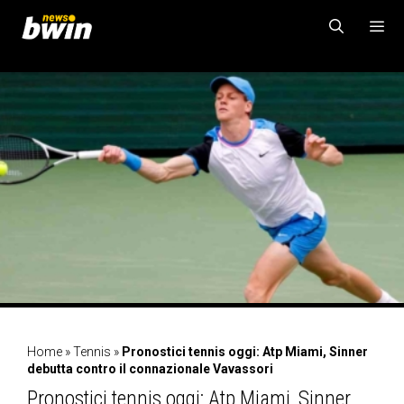
Vai
al
contenuto
MENU
Home
»
Tennis
»
Pronostici tennis oggi: Atp Miami, Sinner
debutta contro il connazionale Vavassori
Pronostici tennis oggi: Atp Miami, Sinner