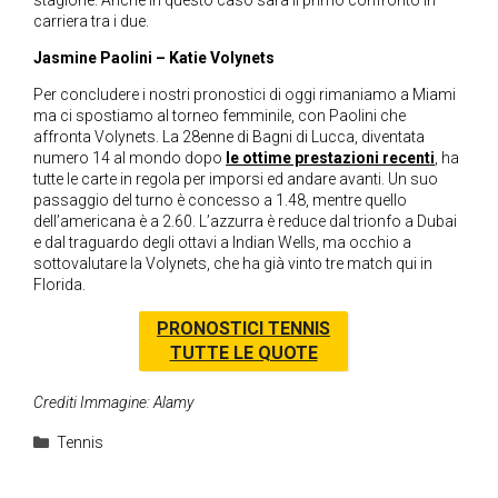
stagione. Anche in questo caso sarà il primo confronto in
carriera tra i due.
Jasmine Paolini – Katie Volynets
Per concludere i nostri pronostici di oggi rimaniamo a Miami
ma ci spostiamo al torneo femminile, con Paolini che
affronta Volynets. La 28enne di Bagni di Lucca, diventata
numero 14 al mondo dopo
le ottime prestazioni recenti
, ha
tutte le carte in regola per imporsi ed andare avanti. Un suo
passaggio del turno è concesso a 1.48, mentre quello
dell’americana è a 2.60. L’azzurra è reduce dal trionfo a Dubai
e dal traguardo degli ottavi a Indian Wells, ma occhio a
sottovalutare la Volynets, che ha già vinto tre match qui in
Florida.
PRONOSTICI TENNIS
TUTTE LE QUOTE
Crediti Immagine: Alamy
Categorie
Tennis