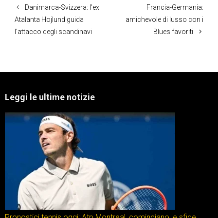
Danimarca-Svizzera: l’ex
Francia-Germania:
Atalanta Hojlund guida
amichevole di lusso con i
l’attacco degli scandinavi
Blues favoriti
Leggi le ultime notizie
Pronostici tennis oggi: Atp Montreal, cominciano le sfide