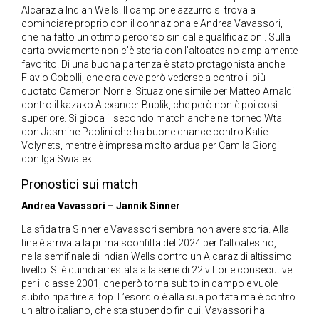
Alcaraz a Indian Wells. Il campione azzurro si trova a
cominciare proprio con il connazionale Andrea Vavassori,
che ha fatto un ottimo percorso sin dalle qualificazioni. Sulla
carta ovviamente non c’è storia con l’altoatesino ampiamente
favorito. Di una buona partenza è stato protagonista anche
Flavio Cobolli, che ora deve però vedersela contro il più
quotato Cameron Norrie. Situazione simile per Matteo Arnaldi
contro il kazako Alexander Bublik, che però non è poi così
superiore. Si gioca il secondo match anche nel torneo Wta
con Jasmine Paolini che ha buone chance contro Katie
Volynets, mentre è impresa molto ardua per Camila Giorgi
con Iga Swiatek.
Pronostici sui match
Andrea Vavassori – Jannik Sinner
La sfida tra Sinner e Vavassori sembra non avere storia. Alla
fine è arrivata la prima sconfitta del 2024 per l’altoatesino,
nella semifinale di Indian Wells contro un Alcaraz di altissimo
livello. Si è quindi arrestata a la serie di 22 vittorie consecutive
per il classe 2001, che però torna subito in campo e vuole
subito ripartire al top. L’esordio è alla sua portata ma è contro
un altro italiano, che sta stupendo fin qui. Vavassori ha