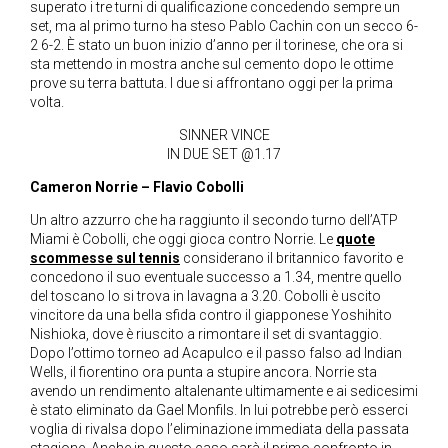
superato i tre turni di qualificazione concedendo sempre un
set, ma al primo turno ha steso Pablo Cachin con un secco 6-
2 6-2. È stato un buon inizio d’anno per il torinese, che ora si
sta mettendo in mostra anche sul cemento dopo le ottime
prove su terra battuta. I due si affrontano oggi per la prima
volta.
SINNER VINCE
IN DUE SET @1.17
Cameron Norrie – Flavio Cobolli
Un altro azzurro che ha raggiunto il secondo turno dell’ATP
Miami è Cobolli, che oggi gioca contro Norrie. Le
quote
scommesse sul tennis
considerano il britannico favorito e
concedono il suo eventuale successo a 1.34, mentre quello
del toscano lo si trova in lavagna a 3.20. Cobolli è uscito
vincitore da una bella sfida contro il giapponese Yoshihito
Nishioka, dove è riuscito a rimontare il set di svantaggio.
Dopo l’ottimo torneo ad Acapulco e il passo falso ad Indian
Wells, il fiorentino ora punta a stupire ancora. Norrie sta
avendo un rendimento altalenante ultimamente e ai sedicesimi
è stato eliminato da Gael Monfils. In lui potrebbe però esserci
voglia di rivalsa dopo l’eliminazione immediata della passata