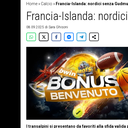
Home
»
Calcio
»
Francia-Islanda: nordici senza Gud
Francia-Islanda: nord
08.09.2025
di
Sara Ghisoni
I transalpini si presentano da favoriti alla sfida valid