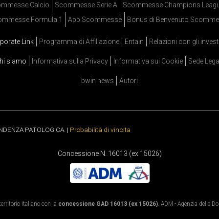
mmesse Calcio
Scommesse Serie A
Scommesse Champions Leag
ommesse Formula 1
App Scommesse
Bonus di Benvenuto Scomme
porate Link
Programma di Affiliazione
Entain
Relazioni con gli invest
hi siamo
Informativa sulla Privacy
Informativa sui Cookie
Sede Lega
bwin news
Autori
ENDENZA PATOLOGICA. |
Probabilità di vincita
Concessione N. 16013 (ex 15026)
rritorio italiano con la
concessione GAD 16013 (ex 15026)
. ADM - Agenzia delle Dog