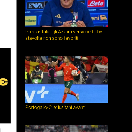
Grecia-Italia: gli Azzurri versione baby
stavolta non sono favoriti
Portogallo-Cile: lusitani avanti
li