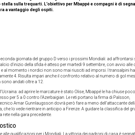
o stella sulla trequarti. L’obiettivo per Mbappé e compagni è di segn
ra a vantaggio degli ospiti.
 la seconda giornata del gruppo D verso i prossimi Mondiali: ad affrontars
alcio d’inizio della sfida è atteso per martedì 9 settembre, con avvio alle 
i e al momento i nordici non sono mai riusciti ad imporsi. I transalpini 
amente 4. Risulta impari anche il confronto relativo al numero di gol mes
n sono andati oltre a 12.
l’Ucraina: ad aprire le marcature è stato Olise, Mbappé le ha chiuse poc
so per 5 a 0 contro l’Azerbaigian. Le reti portano la firma di Palsson,
cnico Arnar Gunnlaugsson dovrà però fare a meno dell’attaccante dell
a, che lo vede rientrare in anticipo a Firenze. A guidare la classifica del g
a rete nella gara precedente.
ostico
e alle qualificazioni per i Mondiali
. La vittoria dei padroni di casa è segnat