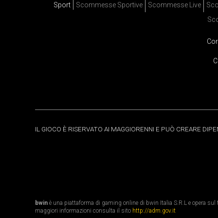
Sport
Scommesse Sportive
Scommesse Live
Sco
Sc
Cor
C
IL GIOCO È RISERVATO AI MAGGIORENNI E PUÒ CREARE DIP
bwin
è una piattaforma di gaming online di bwin Italia S.R.L e opera sul te
maggiori informazioni consulta il sito
http://adm.gov.it