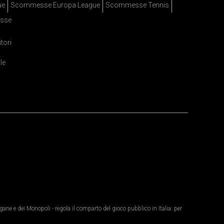
ue
Scommesse Europa League
Scommesse Tennis
sse
itori
le
ane e dei Monopoli - regola il comparto del gioco pubblico in Italia: per