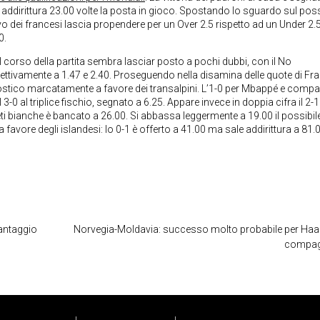
 addirittura 23.00 volte la posta in gioco. Spostando lo sguardo sul poss
sivo dei francesi lascia propendere per un Over 2.5 rispetto ad un Under 2.5
0.
l corso della partita sembra lasciar posto a pochi dubbi, con il No
pettivamente a 1.47 e 2.40. Proseguendo nella disamina delle quote di Fra
onostico marcatamente a favore dei transalpini. L’1-0 per Mbappé e compa
 3-0 al triplice fischio, segnato a 6.25. Appare invece in doppia cifra il 2-1
reti bianche è bancato a 26.00. Si abbassa leggermente a 19.00 il possibil
 favore degli islandesi: lo 0-1 è offerto a 41.00 ma sale addirittura a 81.0
vantaggio
Norvegia-Moldavia: successo molto probabile per Haa
compag