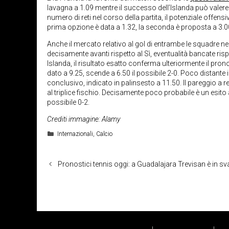
lavagna a 1.09 mentre il successo dell’Islanda può valere
numero di reti nel corso della partita, il potenziale offen
prima opzione è data a 1.32, la seconda è proposta a 3.0
Anche il mercato relativo al gol di entrambe le squadre ne
decisamente avanti rispetto al Sì, eventualità bancate ris
Islanda, il risultato esatto conferma ulteriormente il pr
dato a 9.25, scende a 6.50 il possibile 2-0. Poco distante il
conclusivo, indicato in palinsesto a 11.50. Il pareggio a 
al triplice fischio. Decisamente poco probabile è un esito a
possibile 0-2.
Crediti immagine: Alamy
Categorie
Internazionali
,
Calcio
Pronostici tennis oggi: a Guadalajara Trevisan è in s