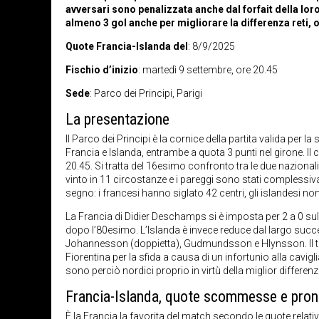
avversari sono penalizzata anche dal forfait della lor
almeno 3 gol anche per migliorare la differenza reti, o
Quote Francia-Islanda del
: 8/9/2025
Fischio d’inizio
: martedì 9 settembre, ore 20.45
Sede
: Parco dei Principi, Parigi
La presentazione
Il Parco dei Principi è la cornice della partita valida per
Francia e Islanda, entrambe a quota 3 punti nel girone. Il c
20.45. Si tratta del 16esimo confronto tra le due nazional
vinto in 11 circostanze e i pareggi sono stati complessiv
segno: i francesi hanno siglato 42 centri, gli islandesi no
La Francia di Didier Deschamps si è imposta per 2 a 0 sul
dopo l’80esimo. L’Islanda è invece reduce dal largo succes
Johannesson (doppietta), Gudmundsson e Hlynsson. Il te
Fiorentina per la sfida a causa di un infortunio alla cavigli
sono perciò nordici proprio in virtù della miglior differenz
Francia-Islanda, quote scommesse e pron
È la Francia la favorita del match secondo le
quote relativ