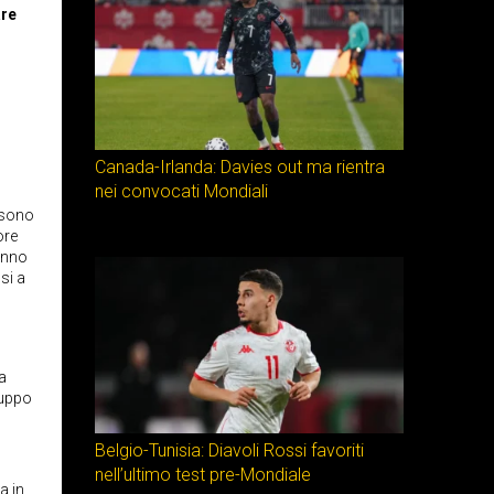
are
Canada-Irlanda: Davies out ma rientra
nei convocati Mondiali
i sono
ore
hanno
si a
o
a
ruppo
Belgio-Tunisia: Diavoli Rossi favoriti
nell’ultimo test pre-Mondiale
a in