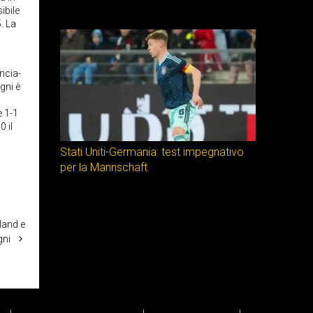
ibile
. La
ncia-
gni è
e 1-1
0 il
Stati Uniti-Germania: test impegnativo
per la Mannschaft
land e
ni