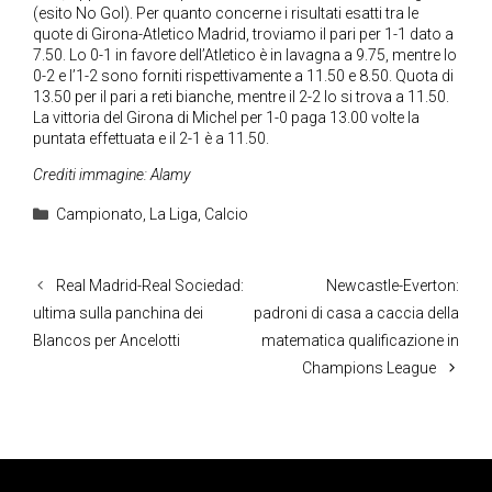
(esito No Gol). Per quanto concerne i risultati esatti tra le
quote di Girona-Atletico Madrid, troviamo il pari per 1-1 dato a
7.50. Lo 0-1 in favore dell’Atletico è in lavagna a 9.75, mentre lo
0-2 e l’1-2 sono forniti rispettivamente a 11.50 e 8.50. Quota di
13.50 per il pari a reti bianche, mentre il 2-2 lo si trova a 11.50.
La vittoria del Girona di Michel per 1-0 paga 13.00 volte la
puntata effettuata e il 2-1 è a 11.50.
Crediti immagine: Alamy
Categorie
Campionato
,
La Liga
,
Calcio
Real Madrid-Real Sociedad:
Newcastle-Everton:
ultima sulla panchina dei
padroni di casa a caccia della
Blancos per Ancelotti
matematica qualificazione in
Champions League