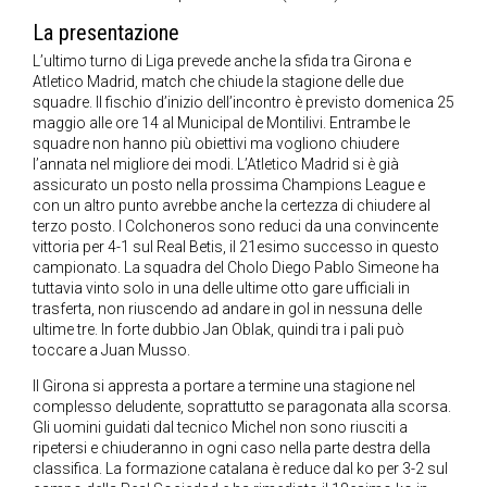
La presentazione
L’ultimo turno di Liga prevede anche la sfida tra Girona e
Atletico Madrid, match che chiude la stagione delle due
squadre. Il fischio d’inizio dell’incontro è previsto domenica 25
maggio alle ore 14 al Municipal de Montilivi. Entrambe le
squadre non hanno più obiettivi ma vogliono chiudere
l’annata nel migliore dei modi. L’Atletico Madrid si è già
assicurato un posto nella prossima Champions League e
con un altro punto avrebbe anche la certezza di chiudere al
terzo posto. I Colchoneros sono reduci da una convincente
vittoria per 4-1 sul Real Betis, il 21esimo successo in questo
campionato. La squadra del Cholo Diego Pablo Simeone ha
tuttavia vinto solo in una delle ultime otto gare ufficiali in
trasferta, non riuscendo ad andare in gol in nessuna delle
ultime tre. In forte dubbio Jan Oblak, quindi tra i pali può
toccare a Juan Musso.
Il Girona si appresta a portare a termine una stagione nel
complesso deludente, soprattutto se paragonata alla scorsa.
Gli uomini guidati dal tecnico Michel non sono riusciti a
ripetersi e chiuderanno in ogni caso nella parte destra della
classifica. La formazione catalana è reduce dal ko per 3-2 sul