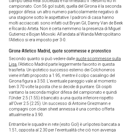
campo della Real Sociedad e ha rimediato il 18esimo ko in
campionato. Con 56 gol subiti, quella del Girona è la seconda
peggior difesa: un altro numero particolarmente negativo di
una stagione sotto le aspettative. I padroni di casa hanno
molti acciaccati: sono infatti out Bryan Gil, Danny Van de Beek
e Ricardo Arteta. Non è certa nemmeno la presenza di Miguel
Gutierrez e Bojan Miovski. All’andata al Wanda Metropolitano
l’Atletico si era imposto per 3-0.
Girona-Atletico Madrid, quote scommesse e pronostico
Secondo quanto si può vedere dalle
quote scommesse sulla
Liga
, l’Atletico Madrid parte leggermente favorito in questa
trasferta. Un ipotetico successo esterno dei Colchoneros
viene infatti proposto a 1.95, mentre il colpo casalingo del
Girona figura a 3.50. L’eventuale pareggio vale al momento
ben 3.70 volte la posta che si decide di puntare. Gli ospiti
vantano la seconda miglior difesa del campionato e quindi
l’Under 2.5 (1.55) è bancato a una quota inferiore rispetto
all’Over 2.5 (2.25). Un successo di Antoine Griezmann e
compagni con clean sheet annessa è una combo offerta
attualmente a 3.90.
Entrambe le squadre in rete (esito Gol) è un’ipotesi bancata a
1.51, opposta al 2.30 per l’eventualità che ciò non avvenga