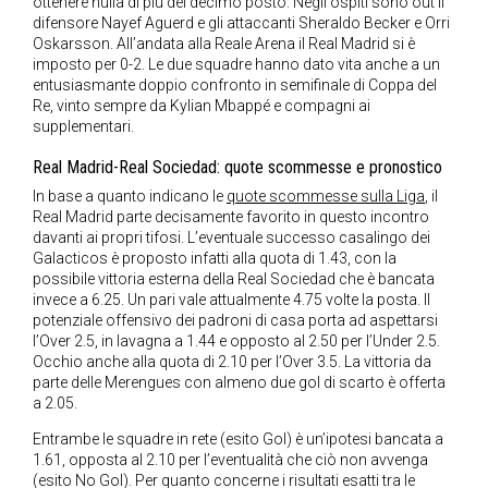
ottenere nulla di più del decimo posto. Negli ospiti sono out il
difensore Nayef Aguerd e gli attaccanti Sheraldo Becker e Orri
Oskarsson. All’andata alla Reale Arena il Real Madrid si è
imposto per 0-2. Le due squadre hanno dato vita anche a un
entusiasmante doppio confronto in semifinale di Coppa del
Re, vinto sempre da Kylian Mbappé e compagni ai
supplementari.
Real Madrid-Real Sociedad: quote scommesse e pronostico
In base a quanto indicano le
quote scommesse sulla Liga
, il
Real Madrid parte decisamente favorito in questo incontro
davanti ai propri tifosi. L’eventuale successo casalingo dei
Galacticos è proposto infatti alla quota di 1.43, con la
possibile vittoria esterna della Real Sociedad che è bancata
invece a 6.25. Un pari vale attualmente 4.75 volte la posta. Il
potenziale offensivo dei padroni di casa porta ad aspettarsi
l’Over 2.5, in lavagna a 1.44 e opposto al 2.50 per l’Under 2.5.
Occhio anche alla quota di 2.10 per l’Over 3.5. La vittoria da
parte delle Merengues con almeno due gol di scarto è offerta
a 2.05.
Entrambe le squadre in rete (esito Gol) è un’ipotesi bancata a
1.61, opposta al 2.10 per l’eventualità che ciò non avvenga
(esito No Gol). Per quanto concerne i risultati esatti tra le