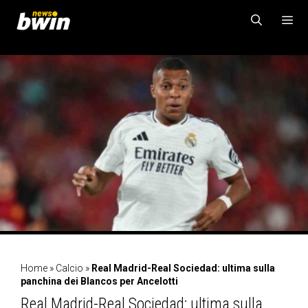
Vai
al
contenuto
MENU
Home
»
Calcio
»
Real Madrid-Real Sociedad: ultima sulla
panchina dei Blancos per Ancelotti
Real Madrid-Real Sociedad: ultima sulla