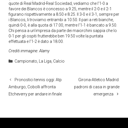
quote di Real Madrid-Real Sociedad, vediamo che l’1-0 a
favore dei Blancos è concesso a 9.25, mentre il 2-0 e il 2-1
figurano rispettivamente a 8.50 e 8.25. Il 3-0 e il 3-1, sempre per
i Blancos, li troviamo entrambi a 10.50. Il pari a reti bianche,
quindi 0-0, è alla quota di 17.00, mentre l’1-1 è bancato a 9.50.
Chi pensa a un’impresa da parte dei maiorchini sappia che lo
0-1 per gli ospiti frutterebbe ben 19.50 volte la puntata
effettuata e l’1-2 è dato a 18.00.
Crediti immagine: Alamy
Categorie
Campionato
,
La Liga
,
Calcio
Pronostici tennis oggi: Atp
Girona-Atletico Madrid:
Amburgo, Cobolli affronta
padroni di casa in grande
Etcheverry per andare in finale
emergenza