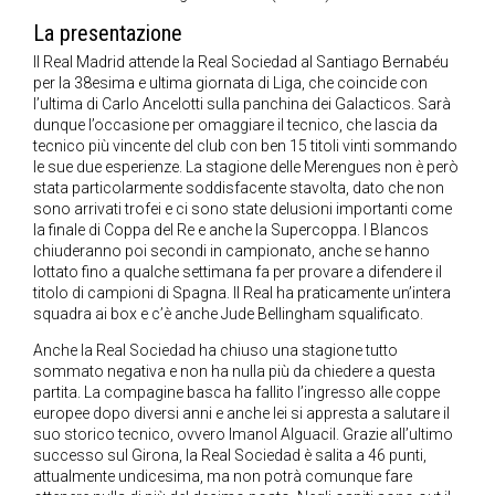
La presentazione
Il Real Madrid attende la Real Sociedad al Santiago Bernabéu
per la 38esima e ultima giornata di Liga, che coincide con
l’ultima di Carlo Ancelotti sulla panchina dei Galacticos. Sarà
dunque l’occasione per omaggiare il tecnico, che lascia da
tecnico più vincente del club con ben 15 titoli vinti sommando
le sue due esperienze. La stagione delle Merengues non è però
stata particolarmente soddisfacente stavolta, dato che non
sono arrivati trofei e ci sono state delusioni importanti come
la finale di Coppa del Re e anche la Supercoppa. I Blancos
chiuderanno poi secondi in campionato, anche se hanno
lottato fino a qualche settimana fa per provare a difendere il
titolo di campioni di Spagna. Il Real ha praticamente un’intera
squadra ai box e c’è anche Jude Bellingham squalificato.
Anche la Real Sociedad ha chiuso una stagione tutto
sommato negativa e non ha nulla più da chiedere a questa
partita. La compagine basca ha fallito l’ingresso alle coppe
europee dopo diversi anni e anche lei si appresta a salutare il
suo storico tecnico, ovvero Imanol Alguacil. Grazie all’ultimo
successo sul Girona, la Real Sociedad è salita a 46 punti,
attualmente undicesima, ma non potrà comunque fare