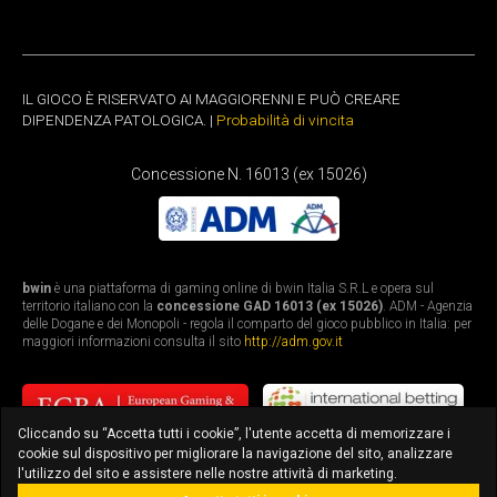
IL GIOCO È RISERVATO AI MAGGIORENNI E PUÒ CREARE
DIPENDENZA PATOLOGICA. |
Probabilità di vincita
Concessione N. 16013 (ex 15026)
bwin
è una piattaforma di gaming online di bwin Italia S.R.L e opera sul
territorio italiano con la
concessione GAD 16013 (ex 15026)
. ADM - Agenzia
delle Dogane e dei Monopoli - regola il comparto del gioco pubblico in Italia: per
maggiori informazioni consulta il sito
http://adm.gov.it
Cliccando su “Accetta tutti i cookie”, l'utente accetta di memorizzare i
cookie sul dispositivo per migliorare la navigazione del sito, analizzare
l'utilizzo del sito e assistere nelle nostre attività di marketing.