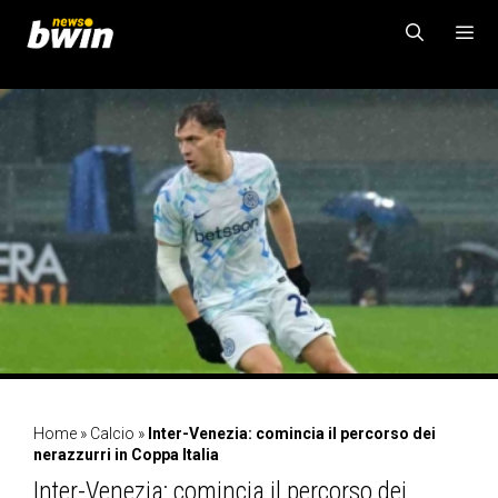
Vai
al
contenuto
MENU
Home
»
Calcio
»
Inter-Venezia: comincia il percorso dei
nerazzurri in Coppa Italia
Inter-Venezia: comincia il percorso dei