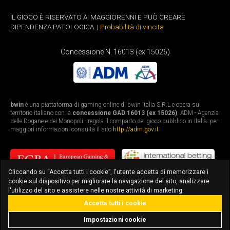
IL GIOCO È RISERVATO AI MAGGIORENNI E PUÒ CREARE
DIPENDENZA PATOLOGICA. |
Probabilità di vincita
Concessione N. 16013 (ex 15026)
bwin
è una piattaforma di gaming online di bwin Italia S.R.L e opera sul
territorio italiano con la
concessione GAD 16013 (ex 15026)
. ADM - Agenzia
delle Dogane e dei Monopoli - regola il comparto del gioco pubblico in Italia: per
maggiori informazioni consulta il sito
http://adm.gov.it
Cliccando su “Accetta tutti i cookie”, l'utente accetta di memorizzare i
cookie sul dispositivo per migliorare la navigazione del sito, analizzare
l'utilizzo del sito e assistere nelle nostre attività di marketing.
Accetta tutti i cookie
bonus fino a 3.010€
scarica l'app
Impostazioni cookie