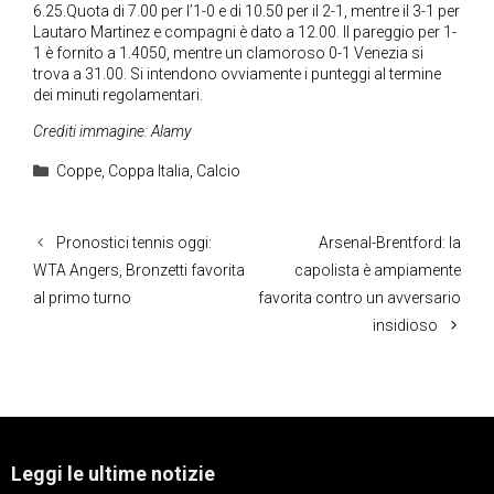
6.25.Quota di 7.00 per l’1-0 e di 10.50 per il 2-1, mentre il 3-1 per
Lautaro Martinez e compagni è dato a 12.00. Il pareggio per 1-
1 è fornito a 1.4050, mentre un clamoroso 0-1 Venezia si
trova a 31.00. Si intendono ovviamente i punteggi al termine
dei minuti regolamentari.
Crediti immagine: Alamy
Categorie
Coppe
,
Coppa Italia
,
Calcio
Pronostici tennis oggi:
Arsenal-Brentford: la
WTA Angers, Bronzetti favorita
capolista è ampiamente
al primo turno
favorita contro un avversario
insidioso
Leggi le ultime notizie