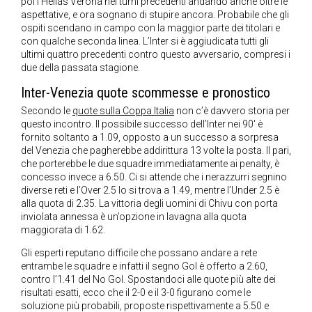
poi l’Hellas Verona nei turni precedenti andando anche oltre le
aspettative, e ora sognano di stupire ancora. Probabile che gli
ospiti scendano in campo con la maggior parte dei titolari e
con qualche seconda linea. L’Inter si è aggiudicata tutti gli
ultimi quattro precedenti contro questo avversario, compresi i
due della passata stagione.
Inter-Venezia quote scommesse e pronostico
Secondo le
quote sulla Coppa Italia
non c’è davvero storia per
questo incontro. Il possibile successo dell’Inter nei 90′ è
fornito soltanto a 1.09, opposto a un successo a sorpresa
del Venezia che pagherebbe addirittura 13 volte la posta. Il pari,
che porterebbe le due squadre immediatamente ai penalty, è
concesso invece a 6.50. Ci si attende che i nerazzurri segnino
diverse reti e l’Over 2.5 lo si trova a 1.49, mentre l’Under 2.5 è
alla quota di 2.35. La vittoria degli uomini di Chivu con porta
inviolata annessa è un’opzione in lavagna alla quota
maggiorata di 1.62.
Gli esperti reputano difficile che possano andare a rete
entrambe le squadre e infatti il segno Gol è offerto a 2.60,
contro l’1.41 del No Gol. Spostandoci alle quote più alte dei
risultati esatti, ecco che il 2-0 e il 3-0 figurano come le
soluzione più probabili, proposte rispettivamente a 5.50 e