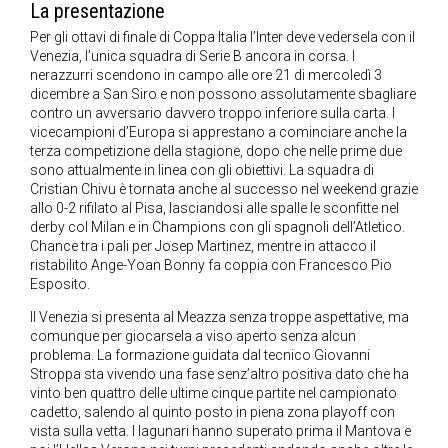
La presentazione
Per gli ottavi di finale di Coppa Italia l’Inter deve vedersela con il
Venezia, l’unica squadra di Serie B ancora in corsa. I
nerazzurri scendono in campo alle ore 21 di mercoledì 3
dicembre a San Siro e non possono assolutamente sbagliare
contro un avversario davvero troppo inferiore sulla carta. I
vicecampioni d’Europa si apprestano a cominciare anche la
terza competizione della stagione, dopo che nelle prime due
sono attualmente in linea con gli obiettivi. La squadra di
Cristian Chivu è tornata anche al successo nel weekend grazie
allo 0-2 rifilato al Pisa, lasciandosi alle spalle le sconfitte nel
derby col Milan e in Champions con gli spagnoli dell’Atletico.
Chance tra i pali per Josep Martinez, mentre in attacco il
ristabilito Ange-Yoan Bonny fa coppia con Francesco Pio
Esposito.
Il Venezia si presenta al Meazza senza troppe aspettative, ma
comunque per giocarsela a viso aperto senza alcun
problema. La formazione guidata dal tecnico Giovanni
Stroppa sta vivendo una fase senz’altro positiva dato che ha
vinto ben quattro delle ultime cinque partite nel campionato
cadetto, salendo al quinto posto in piena zona playoff con
vista sulla vetta. I lagunari hanno superato prima il Mantova e