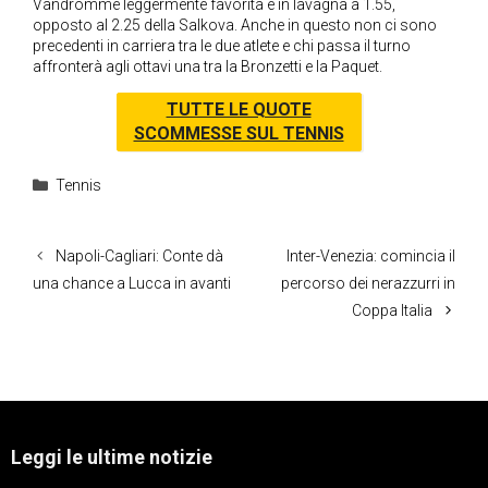
Vandromme leggermente favorita e in lavagna a 1.55,
opposto al 2.25 della Salkova. Anche in questo non ci sono
precedenti in carriera tra le due atlete e chi passa il turno
affronterà agli ottavi una tra la Bronzetti e la Paquet.
TUTTE LE QUOTE
SCOMMESSE SUL TENNIS
Categorie
Tennis
Napoli-Cagliari: Conte dà
Inter-Venezia: comincia il
una chance a Lucca in avanti
percorso dei nerazzurri in
Coppa Italia
Leggi le ultime notizie