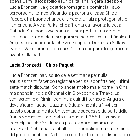
scena Camilla Rosatello e l’unica italiana in gara adesso è
Lucia Bronzetti. La giocatrice romagnola comincia il suo
percorso nel torneo sfidando la padrona di casa Chloe
Paquet e ha buone chance di vincere. Un’altra protagonista è
l’americana Alycia Parks, che affronta da favorita la ceca
Gabriela Knutson, avversaria alla sua portata ma comunque
insidiosa. Tra le sfide in programma nei sedicesimi di finale ad
Angers c’è anche quella che vede opposte Dominika Salkova
e Jeline Vandromme, con quest’ultima che parte leggermente
avanti sulla carta.
Lucia Bronzetti – Chloe Paquet
Lucia Bronzetti ha vissuto delle settimane per nulla
entusiasmanti facendo registrare ben sei sconfitte negli ultimi
sette match disputati. Sono andati molto male i tornei in Cina,
ma anche in India a Chennai e in Slovacchia a Trnava. La
ventisettenne di Rimini comincia quindi il torneo di Angers e
deve sfidare Paquet. L’azzurra è data vincente a 1.44 per
questo appuntamento. Un eventuale successo da parte della
francese è invece proposto alla quota di 2.55. La tennista
transalpina, che è reduce da prestazioni decisamente
altalenanti è chiamata a ribaltare il pronostico ma ha la spinta
del proprio pubblico. Nell’unico confronto diretto, disputato lo