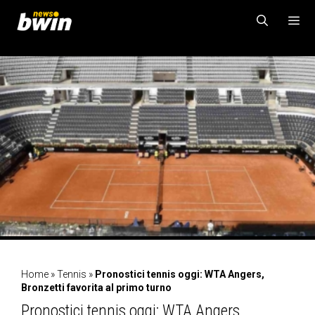
Vai
al
contenuto
MENU
Home
»
Tennis
»
Pronostici tennis oggi: WTA Angers,
Bronzetti favorita al primo turno
Pronostici tennis oggi: WTA Angers,