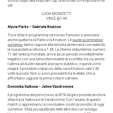
scorso luglio alla Hopman Cup, la Bronzetti si è imposta in tre
set.
LUCIA BRONZETTI
VINCE @1.44
Alycia Parks – Gabriela Knutson
Tra le sfide in programma nel torneo francese si annovera
anche quella tra la Parks e la Knutson.
Le
quote scommesse
sul tennis
danno ragione alla tennista americana concedendo
la sua ipotetica vittoria a 1.48. La 24enne statunitense, numero
71 del ranking mondiale, arriva da un periodo incredibilmente
negativo con una serie interminabile di sconfitte, tra cui anche
l’ultima ad Austin davanti al proprio pubblico, e quindi vorrà
reagire. Il possibile colpaccio della ceca Knutson vale 2.40
volte la posta. Non ci sono precedenti tra le atlete, che si
affrontano oggi per la prima volta in carriera.
Dominika Salkova – Jeline Vandromme
Il programma del primo turno al WTA Angers prevede anche la
sfida tra la Salkova e la Vandromme.
Con l’analisi di questo
match ci apprestiamo a concludere i nostri pronostici di oggi
sul tennis.
Sfida più equilibrata delle altre due con la belga