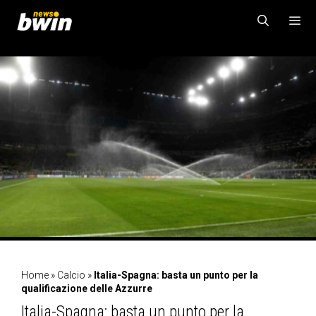
Vai
al
contenuto
MENU
Home
»
Calcio
»
Italia-Spagna: basta un punto per la
qualificazione delle Azzurre
Italia-Spagna: basta un punto per la