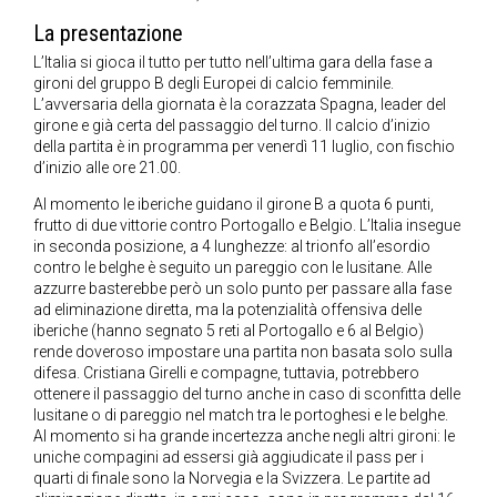
La presentazione
L’Italia si gioca il tutto per tutto nell’ultima gara della fase a
gironi del gruppo B degli Europei di calcio femminile.
L’avversaria della giornata è la corazzata Spagna, leader del
girone e già certa del passaggio del turno. Il calcio d’inizio
della partita è in programma per venerdì 11 luglio, con fischio
d’inizio alle ore 21.00.
Al momento le iberiche guidano il girone B a quota 6 punti,
frutto di due vittorie contro Portogallo e Belgio. L’Italia insegue
in seconda posizione, a 4 lunghezze: al trionfo all’esordio
contro le belghe è seguito un pareggio con le lusitane. Alle
azzurre basterebbe però un solo punto per passare alla fase
ad eliminazione diretta, ma la potenzialità offensiva delle
iberiche (hanno segnato 5 reti al Portogallo e 6 al Belgio)
rende doveroso impostare una partita non basata solo sulla
difesa. Cristiana Girelli e compagne, tuttavia, potrebbero
ottenere il passaggio del turno anche in caso di sconfitta delle
lusitane o di pareggio nel match tra le portoghesi e le belghe.
Al momento si ha grande incertezza anche negli altri gironi: le
uniche compagini ad essersi già aggiudicate il pass per i
quarti di finale sono la Norvegia e la Svizzera. Le partite ad