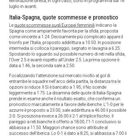
eliminazione diretta, in ogni caso, sono in programma dal 16
luglio in avanti.
Italia-Spagna, quote scommesse e pronostico
Le
quote scommesse sugli Europei femminili
indicano la
Spagna come ampiamente favorita per la sfida, proposta
come vincente a 1.24. Decisamente più complicato appare il
trionfo per l’Italia, proposto addirittura a 10.50. In posizione
intermedia si colloca il pareggio, segnato in lavagna a 6.25.
Spostando lo sguardo sul possibile numero di reti nella sfida,
l’Over 2.5 è avanti rispetto all’Under 2.5. La prima opzione è
data a 1.46, la seconda sale a 2.50.
Focalizzando l’attenzione sul mercato rivolto al gol di
entrambe le squadre nell’arco della partita, la distanza tra le
opzioni si riduce. Il Sì è bancato a 1.95, il No scende
leggermente a 1.75. La disamina delle quote di Italia-Spagna
prende in esame anche il risultato esatto, che conferma un
pronostico marcatamente a favore delle iberiche. L’1-0 per le
azzurre è proposto a 23.00, sale addirittura a 46.00 il possibile
2-0. Si posiziona invece a 26.00 il 2-1 al triplice fischio. Il
pareggio a reti bianche è offerto a 18.00, l’1-1 conclusivo si
abbassa a 11.50. Maggiori chance sono attribuite al
successo dell’iberica. Lo 0-1 è dato a 8.25, si abbassa a 7.00 il