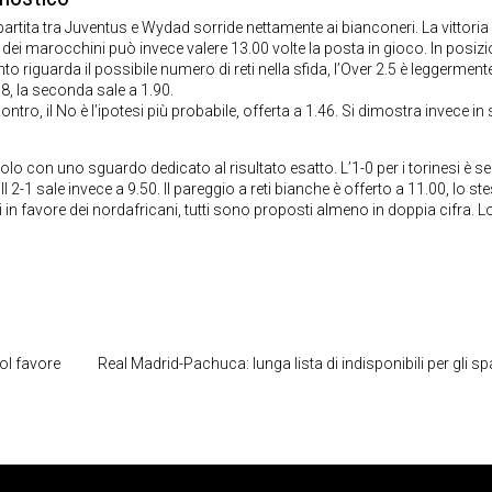
 partita tra Juventus e Wydad sorride nettamente ai bianconeri. La vittoria 
dei marocchini può invece valere 13.00 volte la posta in gioco. In posiz
to riguarda il possibile numero di reti nella sfida, l’Over 2.5 è leggerment
78, la seconda sale a 1.90.
tro, il No è l’ipotesi più probabile, offerta a 1.46. Si dimostra invece in 
o con uno sguardo dedicato al risultato esatto. L’1-0 per i torinesi è s
. Il 2-1 sale invece a 9.50. Il pareggio a reti bianche è offerto a 11.00, lo s
ti in favore dei nordafricani, tutti sono proposti almeno in doppia cifra. L
l favore
Real Madrid-Pachuca: lunga lista di indisponibili per gli s