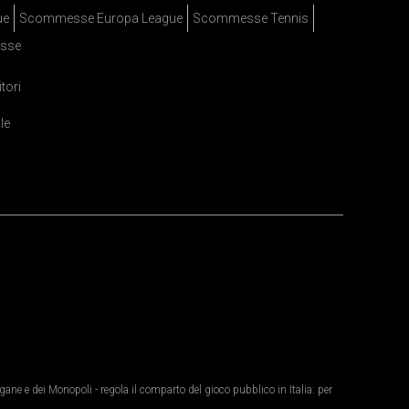
ue
Scommesse Europa League
Scommesse Tennis
sse
itori
le
ane e dei Monopoli - regola il comparto del gioco pubblico in Italia: per