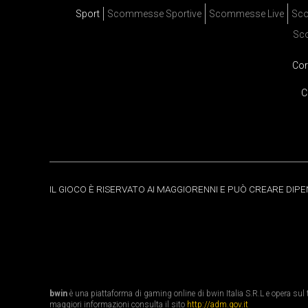
Sport
Scommesse Sportive
Scommesse Live
Sco
Sc
Cor
C
IL GIOCO È RISERVATO AI MAGGIORENNI E PUÒ CREARE DIP
bwin
è una piattaforma di gaming online di bwin Italia S.R.L e opera sul te
maggiori informazioni consulta il sito
http://adm.gov.it