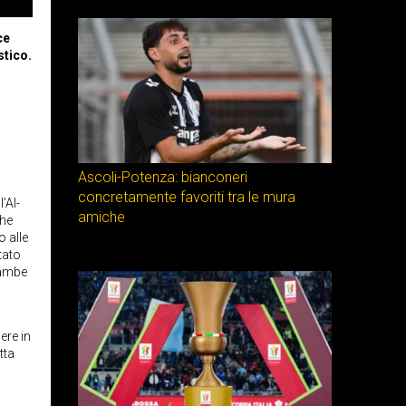
ce
stico.
Ascoli-Potenza: bianconeri
concretamente favoriti tra le mura
’Al-
amiche
che
o alle
tato
trambe
ere in
tta