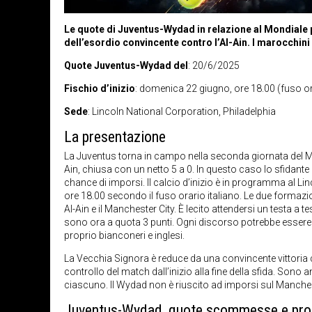
Le quote di Juventus-Wydad in relazione al Mondiale 
dell’esordio convincente contro l’Al-Ain. I marocchini
Quote Juventus-Wydad del
: 20/6/2025
Fischio d’inizio
: domenica 22 giugno, ore 18.00 (fuso or
Sede
: Lincoln National Corporation, Philadelphia
La presentazione
La Juventus torna in campo nella seconda giornata del Mo
Ain, chiusa con un netto 5 a 0. In questo caso lo sfida
chance di imporsi. Il calcio d’inizio è in programma al L
ore 18.00 secondo il fuso orario italiano. Le due formazion
Al-Ain e il Manchester City. È lecito attendersi un testa a 
sono ora a quota 3 punti. Ogni discorso potrebbe essere 
proprio bianconeri e inglesi.
La Vecchia Signora è reduce da una convincente vittoria c
controllo del match dall’inizio alla fine della sfida. Sono
ciascuno. Il Wydad non è riuscito ad imporsi sul Mancheste
Juventus-Wydad, quote scommesse e pro