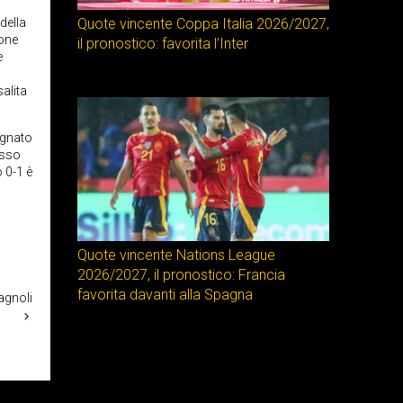
della
Quote vincente Coppa Italia 2026/2027,
ione
il pronostico: favorita l’Inter
e
salita
egnato
tesso
o 0-1 è
Quote vincente Nations League
2026/2027, il pronostico: Francia
favorita davanti alla Spagna
pagnoli