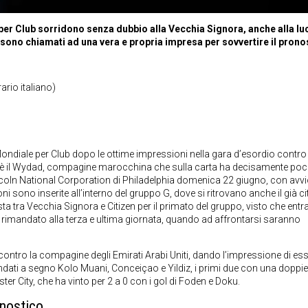
per Club sorridono senza dubbio alla Vecchia Signora, anche alla lu
 sono chiamati ad una vera e propria impresa per sovvertire il prono
ario italiano)
ndiale per Club dopo le ottime impressioni nella gara d’esordio contro l
nte è il Wydad, compagine marocchina che sulla carta ha decisamente po
incoln National Corporation di Philadelphia domenica 22 giugno, con avvi
i sono inserite all’interno del gruppo G, dove si ritrovano anche il già ci
testa tra Vecchia Signora e Citizen per il primato del gruppo, visto che en
rimandato alla terza e ultima giornata, quando ad affrontarsi saranno
ontro la compagine degli Emirati Arabi Uniti, dando l’impressione di ess
 andati a segno Kolo Muani, Conceiçao e Yildiz, i primi due con una doppie
r City, che ha vinto per 2 a 0 con i gol di Foden e Doku.
nostico