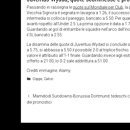
Passando in rassegna le
quote sul Mondiale per Club
, la
Vecchia Signora è segnata in lavagna a 1.26, il successo 
intermedia si colloca il pareggio, bancato a 5.50. Per quan
avanti rispetto all’Under 2.5. La prima opzione è data a 1.
Guardando al gol di entrambe le squadre nell’arco dell’incon
il Sì, bancato a 2.55.
La disamina delle quote di Juventus-Wydad si conclude sol
a 5.75, si abbassa a 5.50 il possibile 2-0 al triplice fischio
valore è attribuito all’1-1 finale. Guardando invece agli esi
offerto a 21.00, lo 0-2 sale addirittura a 51.00.
Crediti immagine: Alamy
Categorie
Coppe
,
Calcio
Mamelodi Sundowns-Borussia Dortmund: tedeschi co
dei pronostici