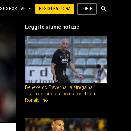
SE SPORTIVE
REGISTRATI ORA
LOGIN
Leggi le ultime notizie
Benevento-Ravenna: la strega ha i
favori del pronostico ma occhio a
Ronaldinho