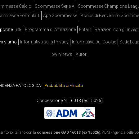
mmesse Calcio
Scommesse Serie A
Scommesse Champions Leag
ommesse Formula 1
App Scommesse
Bonus di Benvenuto Scomme
porate Link
Programma di Affiliazione
Entain
Relazioni con gli invest
hi siamo
Informativa sulla Privacy
Informativa sui Cookie
Sede Lega
bwin news
Autori
ENDENZA PATOLOGICA. |
Probabilità di vincita
Concessione N. 16013 (ex 15026)
rritorio italiano con la
concessione GAD 16013 (ex 15026)
. ADM - Agenzia delle Dog