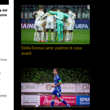
a del
quote
Stella Rossa-Larne: padroni di casa
avanti
ramma
l
,
mente