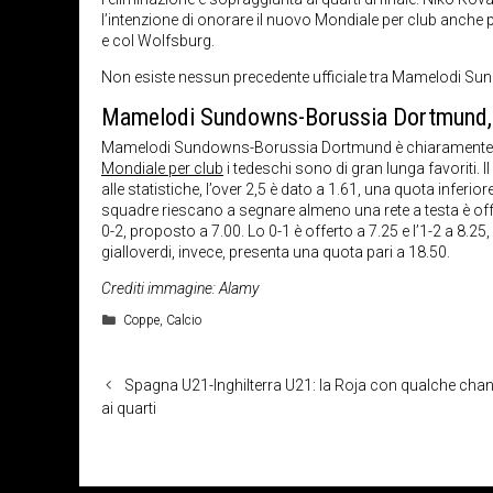
l’intenzione di onorare il nuovo Mondiale per club anche 
e col Wolfsburg.
Non esiste nessun precedente ufficiale tra Mamelodi S
Mamelodi Sundowns-Borussia Dortmund,
Mamelodi Sundowns-Borussia Dortmund è chiaramente uno
Mondiale per club
i tedeschi sono di gran lunga favoriti. I
alle statistiche, l’over 2,5 è dato a 1.61, una quota inferio
squadre riescano a segnare almeno una rete a testa è offert
0-2, proposto a 7.00. Lo 0-1 è offerto a 7.25 e l’1-2 a 8.25,
gialloverdi, invece, presenta una quota pari a 18.50.
Crediti immagine: Alamy
Categorie
Coppe
,
Calcio
Spagna U21-Inghilterra U21: la Roja con qualche chan
ai quarti