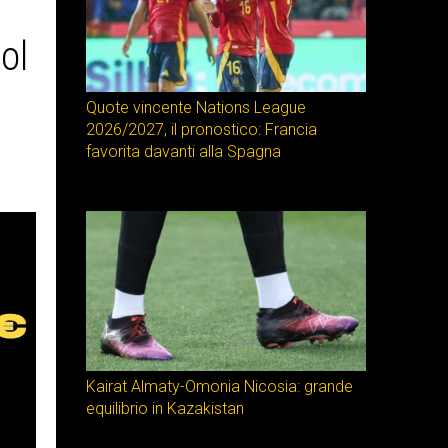
ol
Quote vincente Nations League
2026/2027, il pronostico: Francia
favorita davanti alla Spagna
Kairat Almaty-Omonia Nicosia: grande
equilibrio in Kazakistan