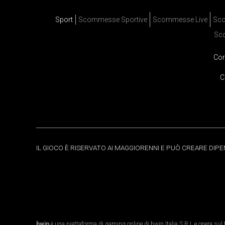
Sport
Scommesse Sportive
Scommesse Live
Sco
Sc
Cor
C
IL GIOCO È RISERVATO AI MAGGIORENNI E PUÒ CREARE DIP
bwin
è una piattaforma di gaming online di bwin Italia S.R.L e opera sul te