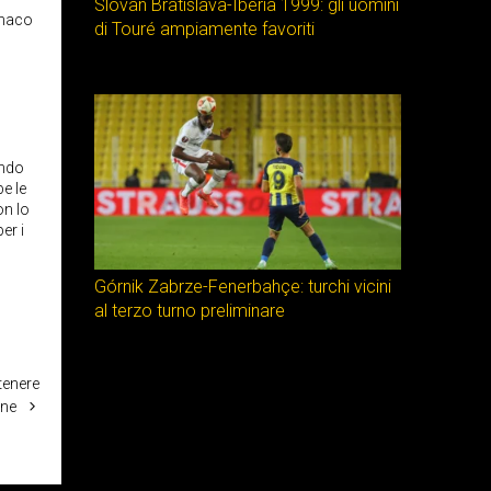
Slovan Bratislava-Iberia 1999: gli uomini
onaco
di Touré ampiamente favoriti
ando
be le
on lo
er i
Górnik Zabrze-Fenerbahçe: turchi vicini
al terzo turno preliminare
tenere
one