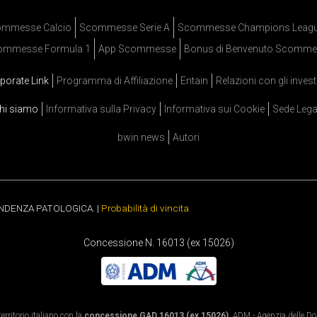
mmesse Calcio
Scommesse Serie A
Scommesse Champions Leag
ommesse Formula 1
App Scommesse
Bonus di Benvenuto Scomme
porate Link
Programma di Affiliazione
Entain
Relazioni con gli invest
hi siamo
Informativa sulla Privacy
Informativa sui Cookie
Sede Lega
bwin news
Autori
ENDENZA PATOLOGICA. |
Probabilità di vincita
Concessione N. 16013 (ex 15026)
rritorio italiano con la
concessione GAD 16013 (ex 15026)
. ADM - Agenzia delle Dog