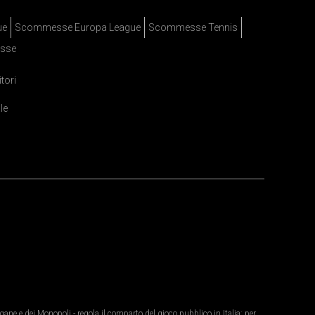
ue
Scommesse Europa League
Scommesse Tennis
sse
itori
le
ane e dei Monopoli - regola il comparto del gioco pubblico in Italia: per