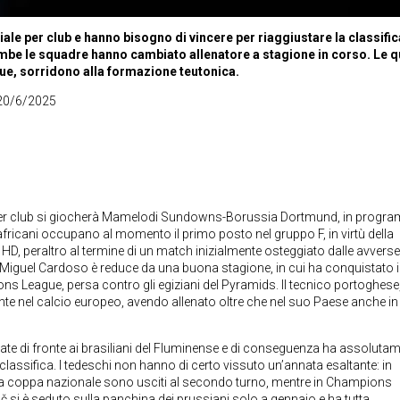
ale per club e hanno bisogno di vincere per riaggiustare la classific
trambe le squadre hanno cambiato allenatore a stagione in corso. Le 
 sorridono alla formazione teutonica.
0/6/2025
le per club si giocherà Mamelodi Sundowns-Borussia Dortmund, in prog
fricani occupano al momento il primo posto nel gruppo F, in virtù della
n HD, peraltro al termine di un match inizialmente osteggiato dalle avverse
Miguel Cardoso è reduce da una buona stagione, in cui ha conquistato i
ns League, persa contro gli egiziani del Pyramids. Il tecnico portoghese
nte nel calcio europeo, avendo allenato oltre che nel suo Paese anche in
iolate di fronte ai brasiliani del Fluminense e di conseguenza ha assoluta
classifica. I tedeschi non hanno di certo vissuto un’annata esaltante: in
nella coppa nazionale sono usciti al secondo turno, mentre in Champions
ač si è seduto sulla panchina dei prussiani solo a gennaio e ha tutta