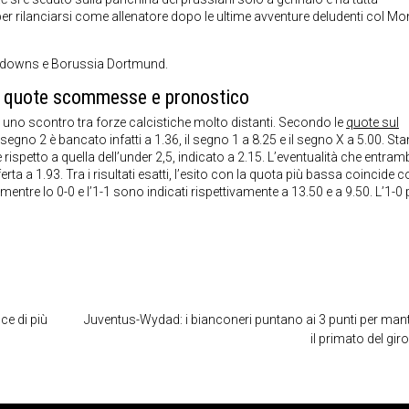
per rilanciarsi come allenatore dopo le ultime avventure deludenti col M
undowns e Borussia Dortmund.
 quote scommesse e pronostico
 scontro tra forze calcistiche molto distanti. Secondo le
quote sul
l segno 2 è bancato infatti a 1.36, il segno 1 a 8.25 e il segno X a 5.00. St
re rispetto a quella dell’under 2,5, indicato a 2.15. L’eventualità che entram
a a 1.93. Tra i risultati esatti, l’esito con la quota più bassa coincide c
 mentre lo 0-0 e l’1-1 sono indicati rispettivamente a 13.50 e a 9.50. L’1-0 p
ce di più
Juventus-Wydad: i bianconeri puntano ai 3 punti per man
il primato del gir