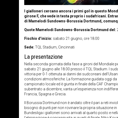
I gialloneri cercano ancora i primi gol in questo Mondi
girone F, che vede in testa proprio i sudafricani. En
di Mamelodi Sundowns-Borussia Dortmund, comunque,
Quote Mamelodi Sundowns-Borussia Dortmund del:
2
Fischio d’inizio:
sabato 21 giugno, ore 18.00
Sede:
TQL Stadium, Cincinnati
La presentazione
Nella seconda giornata della fase a gironi del Mondia
sabato 21 giugno alle 18.00 presso il TQL Stadium. I suda
vittoria per 0-1 ottenuta ai danni dei sudcoreani dell’Ulsa
condizioni atmosferiche. La formazione guidata oggi da 
campionato locale ed è giunta in finale della CAF Champio
subentrato a dicembre, vanta un’esperienza non indiffere
Francia, Spagna e Grecia.
Il Borussia Dortmund non è andato oltre il pari a reti inv
bisogno di punti per non rovinare la propria situazione in 
Bundesliga i gialloneri sono arrivati al quarto posto e 
l’eliminazione è sopraggiunta ai quarti di finale. Niko Kov