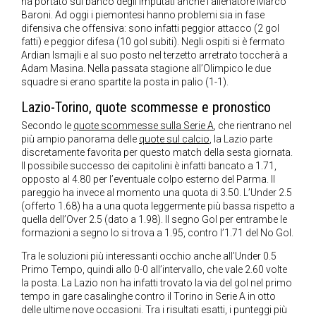
ha portato sul banco degli imputati anche l’allenatore Marco
Baroni. Ad oggi i piemontesi hanno problemi sia in fase
difensiva che offensiva: sono infatti peggior attacco (2 gol
fatti) e peggior difesa (10 gol subiti). Negli ospiti si è fermato
Ardian Ismajli e al suo posto nel terzetto arretrato toccherà a
Adam Masina. Nella passata stagione all’Olimpico le due
squadre si erano spartite la posta in palio (1-1).
Lazio-Torino, quote scommesse e pronostico
Secondo le
quote scommesse sulla Serie A
, che rientrano nel
più ampio panorama delle
quote sul calcio
, la Lazio parte
discretamente favorita per questo match della sesta giornata.
Il possibile successo dei capitolini è infatti bancato a 1.71,
opposto al 4.80 per l’eventuale colpo esterno del Parma. Il
pareggio ha invece al momento una quota di 3.50. L’Under 2.5
(offerto 1.68) ha a una quota leggermente più bassa rispetto a
quella dell’Over 2.5 (dato a 1.98). Il segno Gol per entrambe le
formazioni a segno lo si trova a 1.95, contro l’1.71 del No Gol.
Tra le soluzioni più interessanti occhio anche all’Under 0.5
Primo Tempo, quindi allo 0-0 all’intervallo, che vale 2.60 volte
la posta. La Lazio non ha infatti trovato la via del gol nel primo
tempo in gare casalinghe contro il Torino in Serie A in otto
delle ultime nove occasioni. Tra i risultati esatti, i punteggi più