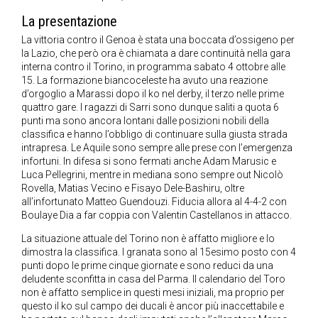
La presentazione
La vittoria contro il Genoa è stata una boccata d’ossigeno per
la Lazio, che però ora è chiamata a dare continuità nella gara
interna contro il Torino, in programma sabato 4 ottobre alle
15. La formazione biancoceleste ha avuto una reazione
d’orgoglio a Marassi dopo il ko nel derby, il terzo nelle prime
quattro gare. I ragazzi di Sarri sono dunque saliti a quota 6
punti ma sono ancora lontani dalle posizioni nobili della
classifica e hanno l’obbligo di continuare sulla giusta strada
intrapresa. Le Aquile sono sempre alle prese con l’emergenza
infortuni. In difesa si sono fermati anche Adam Marusic e
Luca Pellegrini, mentre in mediana sono sempre out Nicolò
Rovella, Matias Vecino e Fisayo Dele-Bashiru, oltre
all’infortunato Matteo Guendouzi. Fiducia allora al 4-4-2 con
Boulaye Dia a far coppia con Valentin Castellanos in attacco.
La situazione attuale del Torino non è affatto migliore e lo
dimostra la classifica. I granata sono al 15esimo posto con 4
punti dopo le prime cinque giornate e sono reduci da una
deludente sconfitta in casa del Parma. Il calendario del Toro
non è affatto semplice in questi mesi iniziali, ma proprio per
questo il ko sul campo dei ducali è ancor più inaccettabile e