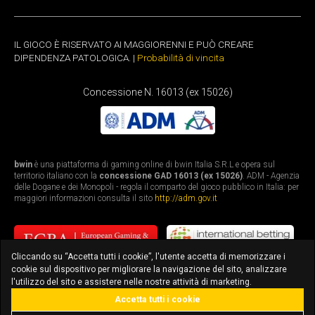
IL GIOCO È RISERVATO AI MAGGIORENNI E PUÒ CREARE
DIPENDENZA PATOLOGICA. |
Probabilità di vincita
Concessione N. 16013 (ex 15026)
bwin
è una piattaforma di gaming online di bwin Italia S.R.L e opera sul
territorio italiano con la
concessione GAD 16013 (ex 15026)
. ADM - Agenzia
delle Dogane e dei Monopoli - regola il comparto del gioco pubblico in Italia: per
maggiori informazioni consulta il sito
http://adm.gov.it
Cliccando su “Accetta tutti i cookie”, l'utente accetta di memorizzare i
cookie sul dispositivo per migliorare la navigazione del sito, analizzare
l'utilizzo del sito e assistere nelle nostre attività di marketing.
Accetta tutti i cookie
bonus fino a 3.010€
scarica l'app