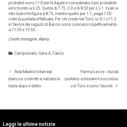
probabili sono l’1-0 per le Aquile è considerato il più probabile
ed è fornito a 6.25. Quota di 7.75 2-0 e di 8.50 per il 2-1. Il pari a
reto bianche figura a 8.75, mentre quello per 1-1, paga 7.00
volte la puntata effettuata. Per chi crede nel Toro, lo 0-1 e l’1-2
in favore dei ragazzi di Baroni sono concessi rispettivamente
a 11.50 e 15.50.
Crediti immagine: Alamy
Categorie
Campionato
,
Serie A
,
Calcio
Real Madrid-Villarreal:
Parma-Lecce: i ducali
blancos costretti a rialzare la
puntano a bissare il successo
testa dopo il derbv
col Toro e sono favoriti
Leggi le ultime notizie