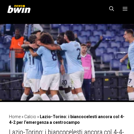
Vai
al
contenuto
MENU
Home
»
Calcio
»
Lazio-Torino: i biancocelesti ancora col 4-
4-2 per l’emergenza a centrocampo
Lazio-Torino: i biancocelesti ancora col 4-4-