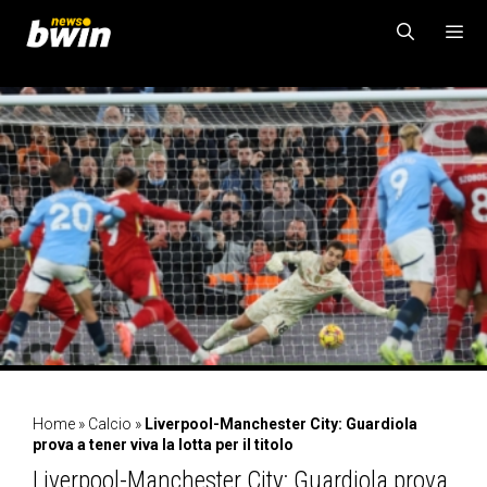
Vai
al
contenuto
MENU
Home
»
Calcio
»
Liverpool-Manchester City: Guardiola
prova a tener viva la lotta per il titolo
Liverpool-Manchester City: Guardiola prova