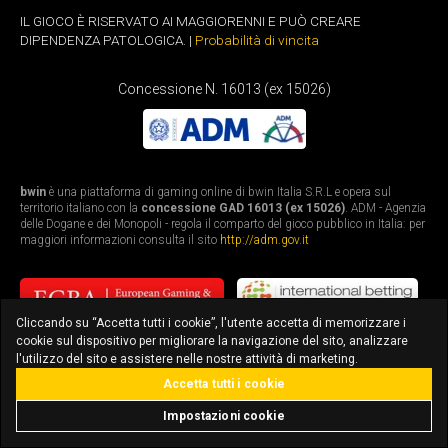
IL GIOCO È RISERVATO AI MAGGIORENNI E PUÒ CREARE
DIPENDENZA PATOLOGICA. |
Probabilità di vincita
Concessione N. 16013 (ex 15026)
bwin
è una piattaforma di gaming online di bwin Italia S.R.L e opera sul
territorio italiano con la
concessione GAD 16013 (ex 15026)
. ADM - Agenzia
delle Dogane e dei Monopoli - regola il comparto del gioco pubblico in Italia: per
maggiori informazioni consulta il sito
http://adm.gov.it
Cliccando su “Accetta tutti i cookie”, l'utente accetta di memorizzare i
cookie sul dispositivo per migliorare la navigazione del sito, analizzare
l'utilizzo del sito e assistere nelle nostre attività di marketing.
Accetta tutti i cookie
bonus fino a 3.010€
scarica l'app
Impostazioni cookie