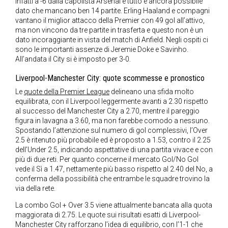
infatti a -6 dalla capolista Arsenal e tutto è ancora possibile
dato che mancano ben 14 partite. Erling Haaland e compagni
vantano il miglior attacco della Premier con 49 gol all’attivo,
ma non vincono da tre partite in trasferta e questo non è un
dato incoraggiante in vista del match di Anfield. Negli ospiti ci
sono le importanti assenze di Jeremie Doke e Savinho.
All’andata il City si è imposto per 3-0.
Liverpool-Manchester City: quote scommesse e pronostico
Le
quote della Premier League
delineano una sfida molto
equilibrata, con il Liverpool leggermente avanti a 2.30 rispetto
al successo del Manchester City a 2.70, mentre il pareggio
figura in lavagna a 3.60, ma non farebbe comodo a nessuno.
Spostando l’attenzione sul numero di gol complessivi, l’Over
2.5 è ritenuto più probabile ed è proposto a 1.53, contro il 2.25
dell’Under 2.5, indicando aspettative di una partita vivace e con
più di due reti. Per quanto concerne il mercato Gol/No Gol
vede il Sì a 1.47, nettamente più basso rispetto al 2.40 del No, a
conferma della possibilità che entrambe le squadre trovino la
via della rete.
La combo Gol + Over 3.5 viene attualmente bancata alla quota
maggiorata di 2.75. Le quote sui risultati esatti di Liverpool-
Manchester City rafforzano l’idea di equilibrio, con l’1-1 che