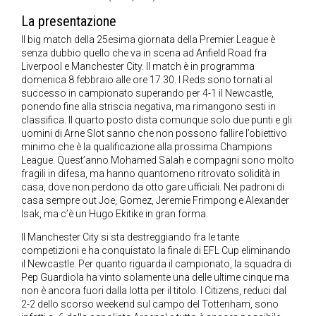
La presentazione
Il big match della 25esima giornata della Premier League è
senza dubbio quello che va in scena ad Anfield Road fra
Liverpool e Manchester City. Il match è in programma
domenica 8 febbraio alle ore 17.30. I Reds sono tornati al
successo in campionato superando per 4-1 il Newcastle,
ponendo fine alla striscia negativa, ma rimangono sesti in
classifica. Il quarto posto dista comunque solo due punti e gli
uomini di Arne Slot sanno che non possono fallire l’obiettivo
minimo che è la qualificazione alla prossima Champions
League. Quest’anno Mohamed Salah e compagni sono molto
fragili in difesa, ma hanno quantomeno ritrovato solidità in
casa, dove non perdono da otto gare ufficiali. Nei padroni di
casa sempre out Joe, Gomez, Jeremie Frimpong e Alexander
Isak, ma c’è un Hugo Ekitike in gran forma.
Il Manchester City si sta destreggiando fra le tante
competizioni e ha conquistato la finale di EFL Cup eliminando
il Newcastle. Per quanto riguarda il campionato, la squadra di
Pep Guardiola ha vinto solamente una delle ultime cinque ma
non è ancora fuori dalla lotta per il titolo. I Citizens, reduci dal
2-2 dello scorso weekend sul campo del Tottenham, sono