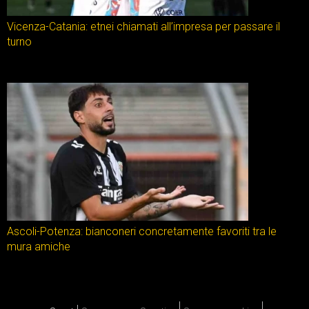
Vicenza-Catania: etnei chiamati all’impresa per passare il
turno
Ascoli-Potenza: bianconeri concretamente favoriti tra le
mura amiche