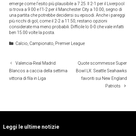
emerge come l’esito più plausibile a 7.25. Il 2-1 per il Liverpool
si trova a 9.00 e l’1-2 per il Manchester City a 10.00, segno di
una partita che potrebbe decidersi su episodi. Anche i pareggi
più ricchi di gol, come il 2-2 a 11.50, restano opzioni
considerate ma meno probabili. Difficile lo 0-0 che vale infatti
ben 15.00 volte la posta.
Categorie
Calcio
,
Campionato
,
Premier League
Valencia-Real Madrid:
Quote scommesse Super
Blancos a caccia della settima
Bowl LX: Seattle Seahawks
vittoria di fila in Liga
favoriti sui New England
Patriots
Leggi le ultime notizie