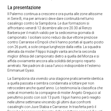
La presentazione
Il Palermo continua a crescere e ora punta alle zone altissime
in Serie B, ma per arrivarci deve dare continuità nel turno
casalingo contro la Sampdoria. Le due formazioni si
affrontano venerdì 12 dicembre alle ore 20.30 al Renzo
Barbera per il match valido per la sedicesima giornata di
campionato. I siciliani sono reduci da due vittorie preziose
contro Carrarese e Empoli che li hanno portati al quarto posto
con 26 punti, a sole cinque lunghezze dalla vetta. La squadra
allenata da mister Filippo Inzaghi vanta anche la seconda
miglior difesa del campionato dietro a quella del Monza e si
affida ovviamente ancora alla solidità del proprio reparto
arretrato. Nei padroni di casa l’unico indisponibile è l’esterno
Emmanuel Gyasi.
La Sampdoria sta vivendo una stagione praticamente identica
a quella passata e sembra condannata a lottare per non
retrocedere anche quest’anno. Lo testimonia la classifica che
vede al momento la compagine di mister Angelo Gregucci al
penultimo posto con soli 13 punti. I liguri hanno però reagito
nelle ultime settimane vincendo gli ultimi due confronti
casalinghi con Juve Stabia e Carrarese. In trasferta però il