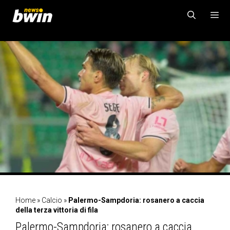
Vai
al
contenuto
MENU
Home
»
Calcio
»
Palermo-Sampdoria: rosanero a caccia
della terza vittoria di fila
Palermo-Sampdoria: rosanero a caccia