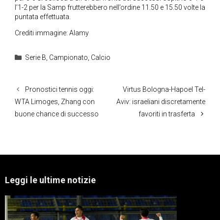
l’1-2 per la Samp frutterebbero nell’ordine 11.50 e 15.50 volte la
puntata effettuata.
Crediti immagine: Alamy
Categorie
Serie B
,
Campionato
,
Calcio
Pronostici tennis oggi:
Virtus Bologna-Hapoel Tel-
WTA Limoges, Zhang con
Aviv: israeliani discretamente
buone chance di successo
favoriti in trasferta
Leggi le ultime notizie