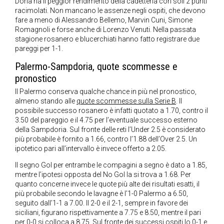
Doria ha il peggior rendimento della cadetteria con soli 2 punti
racimolati. Non mancano le assenze negli ospiti, che devono
fare a meno di Alessandro Bellemo, Marvin Cuni, Simone
Romagnoli e forse anche di Lorenzo Venuti. Nella passata
stagione rosanero e blucerchiati hanno fatto registrare due
pareggi per 1-1.
Palermo-Sampdoria, quote scommesse e
pronostico
Il Palermo conserva qualche chance in più nel pronostico,
almeno stando alle
quote scommesse sulla Serie B
. Il
possibile successo rosanero è infatti quotato a 1.70, contro il
3.50 del pareggio e il 4.75 per l’eventuale successo esterno
della Sampdoria. Sul fronte delle reti l’Under 2.5 è considerato
più probabile è fornito a 1.66, contro l’1.88 dell’Over 2.5. Un
ipotetico pari all’intervallo è invece offerto a 2.05.
Il segno Gol per entrambe le compagini a segno è dato a 1.85,
mentre l’ipotesi opposta del No Gol la si trova a 1.68. Per
quanto concerne invece le quote più alte dei risultati esatti, il
più probabile secondo le lavagne è l’1-0 Palermo a 6.50,
seguito dall’1-1 a 7.00. Il 2-0 e il 2-1, sempre in favore dei
siciliani, figurano rispettivamente a 7.75 e 8.50, mentre il pari
per 0-0 si colloca a 8.75. Sul fronte dei successi ospiti lo 0-1 e