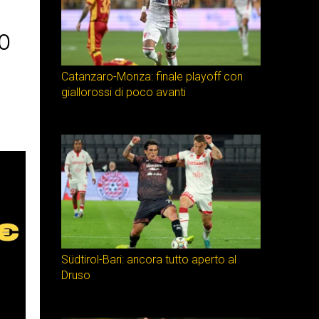
o
Catanzaro-Monza: finale playoff con
giallorossi di poco avanti
Südtirol-Bari: ancora tutto aperto al
Druso