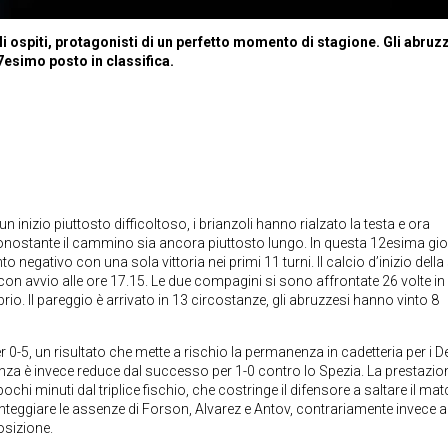
ospiti, protagonisti di un perfetto momento di stagione. Gli abruz
esimo posto in classifica.
n inizio piuttosto difficoltoso, i brianzoli hanno rialzato la testa e ora
 nonostante il cammino sia ancora piuttosto lungo. In questa 12esima gi
negativo con una sola vittoria nei primi 11 turni. Il calcio d’inizio della
on avvio alle ore 17.15. Le due compagini si sono affrontate 26 volte in
rio. Il pareggio è arrivato in 13 circostanze, gli abruzzesi hanno vinto 8
r 0-5, un risultato che mette a rischio la permanenza in cadetteria per i Del
Monza è invece reduce dal successo per 1-0 contro lo Spezia. La prestazio
chi minuti dal triplice fischio, che costringe il difensore a saltare il ma
onteggiare le assenze di Forson, Alvarez e Antov, contrariamente invece a
osizione.