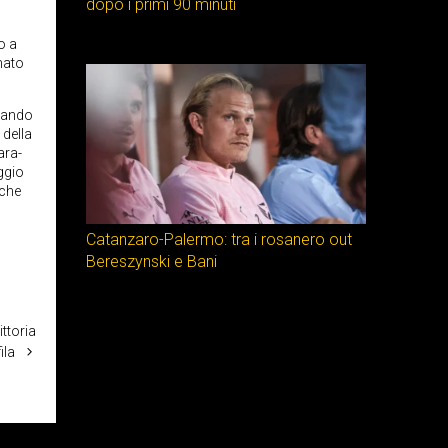
dopo i primi 90 minuti
o a
gnato
zzando
 della
ara-
eggio
 che
Catanzaro-Palermo: tra i rosanero out
Bereszynski e Bani
ittoria
ila