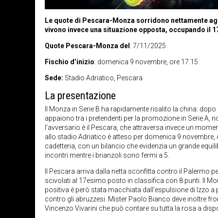
Le quote di Pescara-Monza sorridono nettamente agli 
vivono invece una situazione opposta, occupando il 17
Quote Pescara-Monza del
: 7/11/2025
Fischio d’inizio
: domenica 9 novembre, ore 17.15
Sede:
Stadio Adriatico, Pescara
La presentazione
Il Monza in Serie B ha rapidamente risalito la china: dopo u
appaiono tra i pretendenti per la promozione in Serie A,
l’avversario è il Pescara, che attraversa invece un momento 
allo stadio Adriatico è atteso per domenica 9 novembre, c
cadetteria, con un bilancio che evidenzia un grande equilib
incontri mentre i brianzoli sono fermi a 5.
Il Pescara arriva dalla netta sconfitta contro il Palermo pe
scivolati al 17esimo posto in classifica con 8 punti. Il 
positiva è però stata macchiata dall’espulsione di Izzo a po
contro gli abruzzesi. Mister Paolo Bianco deve inoltre fr
Vincenzo Vivarini che può contare su tutta la rosa a disp