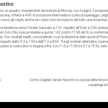
ostico
no un quadro chiaramente favorevole al Monza, con il segno 2 propost
Pescara, offerta a 4.60. In posizione intermedia si colloca il pareggio, se
o verso gli ospiti, anche se i valori non escludono del tutto una sorpresa.
tendenza verso l’Under, bancato a 1.57, rispetto all’Over a 2.00, ipoti
o Gol, il No è più probabile a quota 1.62 contro l’1.93 del Sì, a conferma
 Tra i risultati esatti, concludendo così la disamina delle quote di Pesc
seguito dallo 0-2 a 7.50 e dall’1-2 a 8.50. Tra gli scenari alternativi, il par
zzesi si collocano in doppia cifra, con l’1-0 a 11.00 e il 2-1 a 15.50, esiti
n
Como-Cagliari: lariani favoriti e a caccia della terza v
casalinga di f