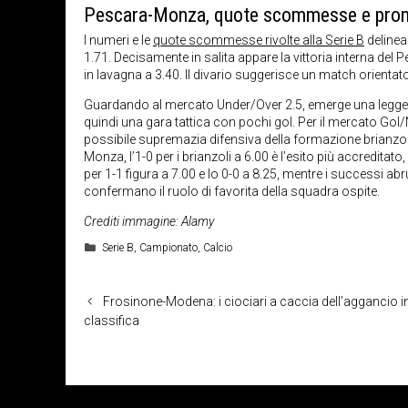
Pescara-Monza, quote scommesse e pron
I numeri e le
quote scommesse rivolte alla Serie B
delinea
1.71. Decisamente in salita appare la vittoria interna del 
in lavagna a 3.40. Il divario suggerisce un match orientat
Guardando al mercato Under/Over 2.5, emerge una leggera 
quindi una gara tattica con pochi gol. Per il mercato Gol/N
possibile supremazia difensiva della formazione brianzola.
Monza, l’1-0 per i brianzoli a 6.00 è l’esito più accreditato, 
per 1-1 figura a 7.00 e lo 0-0 a 8.25, mentre i successi abru
confermano il ruolo di favorita della squadra ospite.
Crediti immagine: Alamy
Categorie
Serie B
,
Campionato
,
Calcio
Frosinone-Modena: i ciociari a caccia dell’aggancio i
classifica