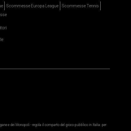
ue
Scommesse Europa League
Scommesse Tennis
sse
itori
le
ane e dei Monopoli - regola il comparto del gioco pubblico in Italia: per