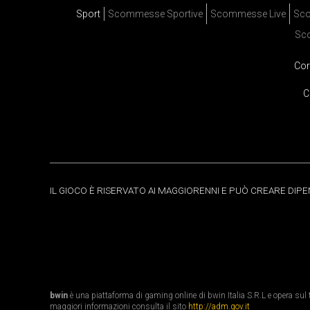
Sport
Scommesse Sportive
Scommesse Live
Sco
Sc
Cor
C
IL GIOCO È RISERVATO AI MAGGIORENNI E PUÒ CREARE DIP
bwin
è una piattaforma di gaming online di bwin Italia S.R.L e opera sul te
maggiori informazioni consulta il sito
http://adm.gov.it