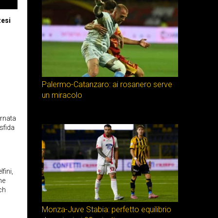
zesi
Palermo-Catanzaro: ai rosanero serve
un miracolo
ornata
 sfida
fini,
ne
tch
Monza-Juve Stabia: perfetto equilibrio