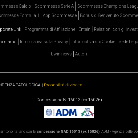
mmesse Calcio
Scommesse Serie A
Scommesse Champions Leag
ommesse Formula 1
App Scommesse
Bonus di Benvenuto Scomme
porate Link
Programma di Affiliazione
Entain
Relazioni con gli invest
hi siamo
Informativa sulla Privacy
Informativa sui Cookie
Sede Lega
bwin news
Autori
ENDENZA PATOLOGICA. |
Probabilità di vincita
Concessione N. 16013 (ex 15026)
rritorio italiano con la
concessione GAD 16013 (ex 15026)
. ADM - Agenzia delle Dog