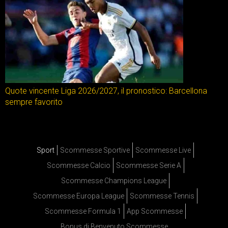
Quote vincente Liga 2026/2027, il pronostico: Barcellona
sempre favorito
Sport
Scommesse Sportive
Scommesse Live
Scommesse Calcio
Scommesse Serie A
Scommesse Champions League
Scommesse Europa League
Scommesse Tennis
Scommesse Formula 1
App Scommesse
Bonus di Benvenuto Scommesse