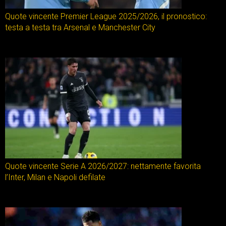
Quote vincente Premier League 2025/2026, il pronostico:
testa a testa tra Arsenal e Manchester City
Quote vincente Serie A 2026/2027: nettamente favorita
l’Inter, Milan e Napoli defilate