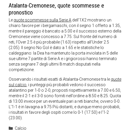
Atalanta-Cremonese, quote scommesse e
pronostico
Le
quote scommesse sulla Serie A
dell’1X2 mostrano un
chiaro favore per i bergamaschi, con il segno 1 offerto a 1.35,
mentre il pareggio è bancato a 5.00 e il successo esterno della
Cremonese viene concesso a 7.75. Sul fronte del numero di
reti, l’Over 2.5 è più probabile (1.63) rispetto all’Under 2.5
(2.05). Il segno No Gol è dato a 1.65 e le statistiche lo
caldeggiano: la Dea ha mantenuto la porta inviolata in 5 delle
sue ultime 7 partite di Serie A e i grigiorossi hanno terminato
senza segnare 7 degli ultimi 8 match disputati nella
competizione.
Osservando i risultati esatti di Atalanta-Cremonese tra le
quote
sul calcio
, i punteggi più probabili vedono il successo
atalantino per 1-0 o 2-0, proposti rispettivamente a 7.00 e 6.50,
mentre il 2-1 e il 3-0 sono forniti nell’ordine a 8.50 e 8.25. Quota
di 13.00 invece per un eventuale pari a reti bianche, ovvero 0-0.
L’1-1 è in lavagna a 9.75 Più distanti, e dunque meno probabili,
i risultati in favore degli ospiti come lo 0-1 (17.50) e l’1-2
(23.00).
Categorie
Calcio