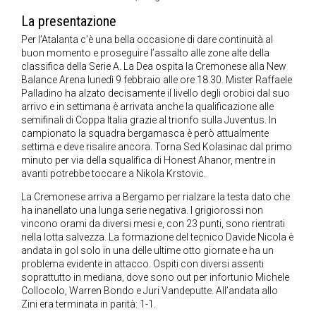
La presentazione
Per l’Atalanta c’è una bella occasione di dare continuità al
buon momento e proseguire l’assalto alle zone alte della
classifica della Serie A. La Dea ospita la Cremonese alla New
Balance Arena lunedì 9 febbraio alle ore 18.30. Mister Raffaele
Palladino ha alzato decisamente il livello degli orobici dal suo
arrivo e in settimana è arrivata anche la qualificazione alle
semifinali di Coppa Italia grazie al trionfo sulla Juventus. In
campionato la squadra bergamasca è però attualmente
settima e deve risalire ancora. Torna Sed Kolasinac dal primo
minuto per via della squalifica di Honest Ahanor, mentre in
avanti potrebbe toccare a Nikola Krstovic.
La Cremonese arriva a Bergamo per rialzare la testa dato che
ha inanellato una lunga serie negativa. I grigiorossi non
vincono orami da diversi mesi e, con 23 punti, sono rientrati
nella lotta salvezza. La formazione del tecnico Davide Nicola è
andata in gol solo in una delle ultime otto giornate e ha un
problema evidente in attacco. Ospiti con diversi assenti
soprattutto in mediana, dove sono out per infortunio Michele
Collocolo, Warren Bondo e Juri Vandeputte. All’andata allo
Zini era terminata in parità: 1-1.