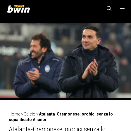
Vai
al
contenuto
MENU
Home
»
Calcio
»
Atalanta-Cremonese: orobici senza lo
squalificato Ahanor
Atalanta-Cremonese: orobici senza lo