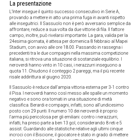
La presentazione
L’Inter insegue il quinto successo consecutivo in Serie A,
provando a mettere in atto una prima fuga in avanti rispetto
alle inseguitrici. Il Sassuolo non è però avversario semplice da
affrontare, reduce a sua volta da due vittorie di fila. Il fattore
campo, inoltre, può rivelarsi importante. La gara, valida per la
24esima giornata, è attesa per domenica 8 febbraio al Mapei
Stadium, con avvio alle ore 18.00. Passando in rassegna i
precedenti tra le due compagini nella massima competizione
italiana, si ritrova una situazione di sostanziale equilibrio. I
neroverdi hanno vinto in 10 casi, i nerazzurri inseguono a
quota 11. Chiudono il conteggio 2 pareggi, ma il più recente
risale addirittura al giugno 2020.
Il Sassuolo è reduce dall’ampia vittoria esterna per 3-1 contro
il Pisa. I neroverdi hanno così messo alle spalle un momento
negativo e sono ora tornati in una situazione di metà
classifica. Berardi e compagni, infatti, sono all’undicesimo
posto con 29 punti. Il numero 10 dei neroverdi è proprio
l’arma più pericolosa per gli emiliani: contro i nerazzurri,
infatti, ha preso parte a ben 13 gol, considerando 8 reti e 5
assist. Guardando alle statistiche relative agli ultimi cinque
incroci con il Biscione, il giocatore è stato in grado di mettere