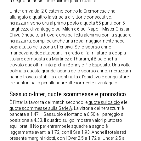
a segno un assist nelle ultime quattro partite.
L’Inter arriva dal 2-0 esterno contro la Cremonese e ha
allungato a quattro la striscia di vittorie consecutive. I
nerazzurri sono ora al primo posto a quota 55 punti, con 5
lunghezze di vantaggio sul Milan e 6 sul Napoli. Mister Cristian
Chivu è riuscito a trovare una perfetta alchimia con la squadra
nerazzurra, complice anche una rosa maggiormente ricca
soprattutto nella zona offensiva. Se lo scorso anno
mancavano due attaccanti in grado di far rifiatare la coppia
titolare composta da Martinez e Thuram, il Biscione ha
trovato due ottimi interpreti in Bonny e Pio Esposito. Una volta
colmata questa grande lacuna dello scorso anno, i nerazzurri
hanno trovato stabilità e continuità e l’obiettivo è conquistare i
tre punti in palio per allungare ulteriormente il vantaggio.
Sassuolo-Inter, quote scommesse e pronostico
È l’Inter la favorita del match secondo le
quote sul calcio
e le
quote scommesse sulla Serie A
. La vittoria dei nerazzurri è
bancata a 1.47. Il Sassuolo è lontano a 6.50 e il pareggio si
posiziona a 4.33. Il quadro sui gol mostra valori piuttosto
equilibrati. Il No per entrambe le squadre a segno è
leggermente avanti a 1.72, con il Sì a 1.93. Anche il totale reti
presenta margini ridotti, con l’Over 2.5 a 1.72 e l’Under 2.5 a