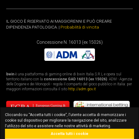
IL GIOCO È RISERVATO AI MAGGIORENNI E PUÒ CREARE
DIPENDENZA PATOLOGICA. |
Probabilità di vincita
Concessione N. 16013 (ex 15026)
bwin
è una piattaforma di gaming online di bwin Italia S.R.L e opera sul
territorio italiano con la
concessione GAD 16013 (ex 15026)
. ADM - Agenzia
delle Dogane e dei Monopoli - regola il comparto del gioco pubblico in Italia: per
maggiori informazioni consulta il sito
http://adm.gov.it
Cliccando su “Accetta tutti i cookie”, l'utente accetta di memorizzare i
cookie sul dispositivo per migliorare la navigazione del sito, analizzare
l'utilizzo del sito e assistere nelle nostre attività di marketing.
Accetta tutti i cookie