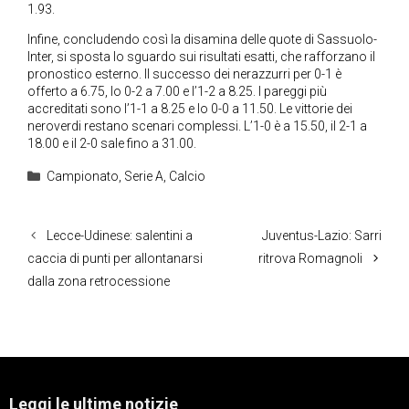
1.93.
Infine, concludendo così la disamina delle quote di Sassuolo-
Inter, si sposta lo sguardo sui risultati esatti, che rafforzano il
pronostico esterno. Il successo dei nerazzurri per 0-1 è
offerto a 6.75, lo 0-2 a 7.00 e l’1-2 a 8.25. I pareggi più
accreditati sono l’1-1 a 8.25 e lo 0-0 a 11.50. Le vittorie dei
neroverdi restano scenari complessi. L’1-0 è a 15.50, il 2-1 a
18.00 e il 2-0 sale fino a 31.00.
Categorie
Campionato
,
Serie A
,
Calcio
Lecce-Udinese: salentini a
Juventus-Lazio: Sarri
caccia di punti per allontanarsi
ritrova Romagnoli
dalla zona retrocessione
Leggi le ultime notizie