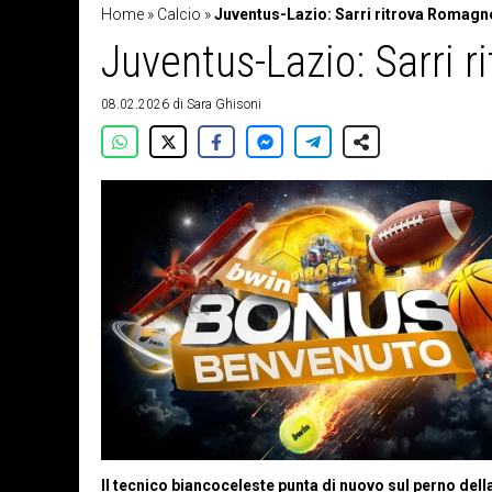
Home
»
Calcio
»
Juventus-Lazio: Sarri ritrova Romagn
Juventus-Lazio: Sarri 
08.02.2026
di
Sara Ghisoni
Il tecnico biancoceleste punta di nuovo sul perno della