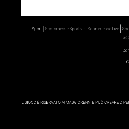
Sport
Scommesse Sportive
Scommesse Live
Sco
Sc
Cor
C
IL GIOCO È RISERVATO AI MAGGIORENNI E PUÒ CREARE DIP