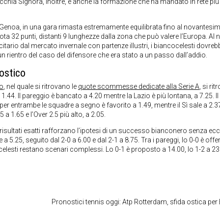
 Vecchia Signora, inoltre, è anche la formazione che ha mandato in rete più
l Genoa, in una gara rimasta estremamente equilibrata fino al novantesim
ota 32 punti, distanti 9 lunghezze dalla zona che può valere l’Europa. Al n
eficitario dal mercato invernale con partenze illustri, i biancocelesti dovre
 rientro del caso del difensore che era stato a un passo dall’addio.
ostico
io
, nel quale si ritrovano le
quote scommesse dedicate alla Serie A
, si rit
.44. Il pareggio è bancato a 4.20 mentre la Lazio è più lontana, a 7.25. Il
 per entrambe le squadre a segno è favorito a 1.49, mentre il Sì sale a 2.3
5 a 1.65 e l’Over 2.5 più alto, a 2.05.
risultati esatti rafforzano l’ipotesi di un successo bianconero senza ecc
 a 5.25, seguito dal 2-0 a 6.00 e dal 2-1 a 8.75. Tra i pareggi, lo 0-0 è offe
ancocelesti restano scenari complessi. Lo 0-1 è proposto a 14.00, lo 1-2 a 23
Pronostici tennis oggi: Atp Rotterdam, sfida ostica per 