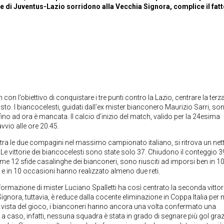
te di Juventus-Lazio sorridono alla Vecchia Signora, complice il fat
 con l’obiettivo di conquistare i tre punti contro la Lazio, centrare la terz
posto. I biancocelesti, guidati dall’ex mister bianconero Maurizio Sarri, so
 fino ad ora è mancata. Il calcio d’inizio del match, valido per la 24esima
vio alle ore 20.45.
i tra le due compagini nel massimo campionato italiano, si ritrova un net
 Le vittorie dei biancocelesti sono state solo 37. Chiudono il conteggio 3
me 12 sfide casalinghe dei bianconeri, sono riusciti ad imporsi ben in 10.
e in 10 occasioni hanno realizzato almeno due reti.
ormazione di mister Luciano Spalletti ha così centrato la seconda vittori
Signora, tuttavia, è reduce dalla cocente eliminazione in Coppa Italia pe
di vista del gioco, i bianconeri hanno ancora una volta confermato una
 caso, infatti, nessuna squadra è stata in grado di segnare più gol graz