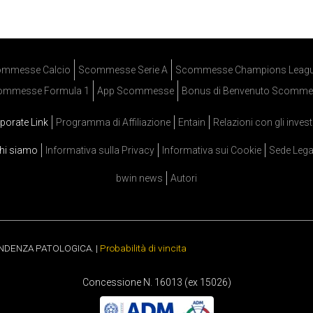
mmesse Calcio
Scommesse Serie A
Scommesse Champions Leag
ommesse Formula 1
App Scommesse
Bonus di Benvenuto Scomme
porate Link
Programma di Affiliazione
Entain
Relazioni con gli invest
hi siamo
Informativa sulla Privacy
Informativa sui Cookie
Sede Lega
bwin news
Autori
ENDENZA PATOLOGICA. |
Probabilità di vincita
Concessione N. 16013 (ex 15026)