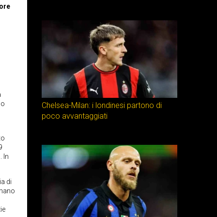
tore
a
no
Chelsea-Milan: i londinesi partono di
poco avvantaggiati
to
9
 In
a di
r mano
ie