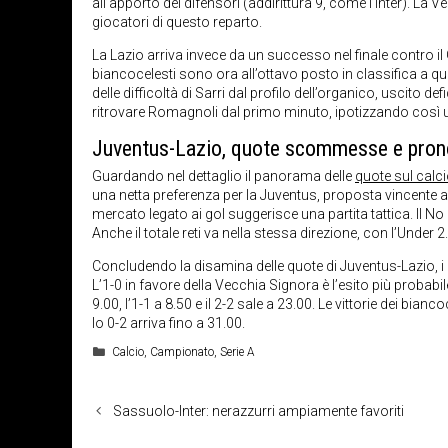
all’apporto dei difensori (addirittura 9, come l’Inter). La
giocatori di questo reparto.
La Lazio arriva invece da un successo nel finale contro i
biancocelesti sono ora all’ottavo posto in classifica a qu
delle difficoltà di Sarri dal profilo dell’organico, uscito d
ritrovare Romagnoli dal primo minuto, ipotizzando così un
Juventus-Lazio, quote scommesse e pron
Guardando nel dettaglio il panorama delle
quote sul calc
una netta preferenza per la Juventus, proposta vincente a 1
mercato legato ai gol suggerisce una partita tattica. Il No
Anche il totale reti va nella stessa direzione, con l’Under 2.
Concludendo la disamina delle quote di Juventus-Lazio, i 
L’1-0 in favore della Vecchia Signora è l’esito più probabile
9.00, l’1-1 a 8.50 e il 2-2 sale a 23.00. Le vittorie dei bi
lo 0-2 arriva fino a 31.00.
Categorie
Calcio
,
Campionato
,
Serie A
Sassuolo-Inter: nerazzurri ampiamente favoriti