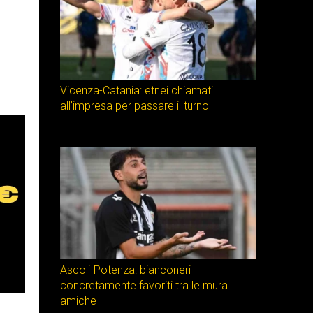
Vicenza-Catania: etnei chiamati
all’impresa per passare il turno
Ascoli-Potenza: bianconeri
concretamente favoriti tra le mura
amiche