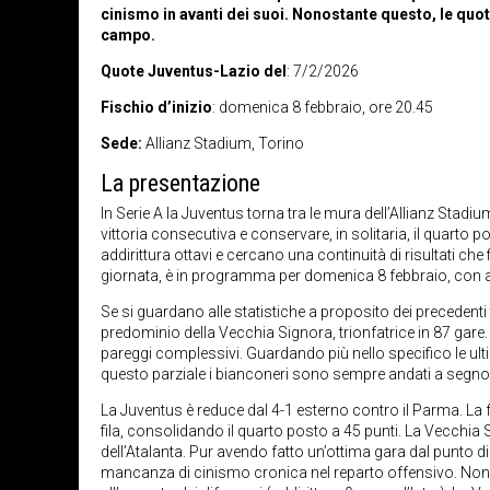
cinismo in avanti dei suoi. Nonostante questo, le quo
campo.
Quote Juventus-Lazio del
: 7/2/2026
Fischio d’inizio
: domenica 8 febbraio, ore 20.45
Sede:
Allianz Stadium, Torino
La presentazione
In Serie A la Juventus torna tra le mura dell’Allianz Stadium
vittoria consecutiva e conservare, in solitaria, il quarto 
addirittura ottavi e cercano una continuità di risultati che
giornata, è in programma per domenica 8 febbraio, con av
Se si guardano alle statistiche a proposito dei precedent
predominio della Vecchia Signora, trionfatrice in 87 gare.
pareggi complessivi. Guardando più nello specifico le ulti
questo parziale i bianconeri sono sempre andati a segno 
La Juventus è reduce dal 4-1 esterno contro il Parma. La f
fila, consolidando il quarto posto a 45 punti. La Vecchia 
dell’Atalanta. Pur avendo fatto un’ottima gara dal punto 
mancanza di cinismo cronica nel reparto offensivo. Non a