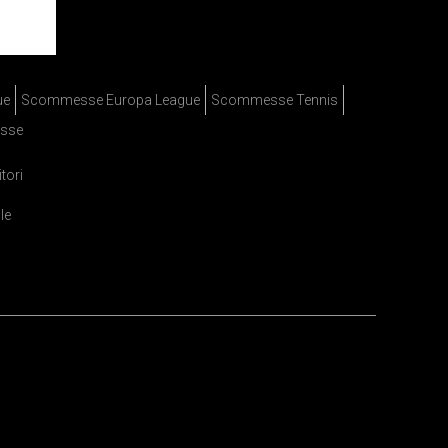
ue
Scommesse Europa League
Scommesse Tennis
sse
itori
le