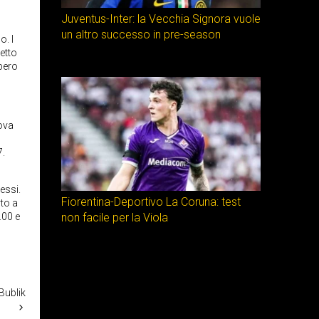
Juventus-Inter: la Vecchia Signora vuole
un altro successo in pre-season
o. I
etto
bbero
rova
7.
essi.
Fiorentina-Deportivo La Coruna: test
rto a
.00 e
non facile per la Viola
Bublik