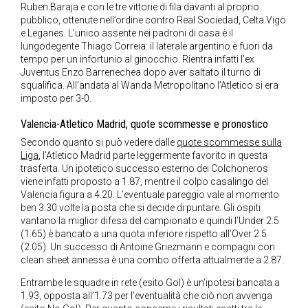
Ruben Baraja e con le tre vittorie di fila davanti al proprio
pubblico, ottenute nell’ordine contro Real Sociedad, Celta Vigo
e Leganes. L’unico assente nei padroni di casa è il
lungodegente Thiago Correia: il laterale argentino è fuori da
tempo per un infortunio al ginocchio. Rientra infatti l’ex
Juventus Enzo Barrenechea dopo aver saltato il turno di
squalifica. All’andata al Wanda Metropolitano l’Atletico si era
imposto per 3-0.
Valencia-Atletico Madrid, quote scommesse e pronostico
Secondo quanto si può vedere dalle
quote scommesse sulla
Liga
, l’Atletico Madrid parte leggermente favorito in questa
trasferta. Un ipotetico successo esterno dei Colchoneros
viene infatti proposto a 1.87, mentre il colpo casalingo del
Valencia figura a 4.20. L’eventuale pareggio vale al momento
ben 3.30 volte la posta che si decide di puntare. Gli ospiti
vantano la miglior difesa del campionato e quindi l’Under 2.5
(1.65) è bancato a una quota inferiore rispetto all’Over 2.5
(2.05). Un successo di Antoine Griezmann e compagni con
clean sheet annessa è una combo offerta attualmente a 2.87.
Entrambe le squadre in rete (esito Gol) è un’ipotesi bancata a
1.93, opposta all’1.73 per l’eventualità che ciò non avvenga