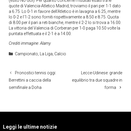
(esito No Gol). Per quanto concerne i risultati esatti tra le
quote di Valencia-Atletico Madrid, troviamo il pari per 1-1 dato
a 6.75. Lo 0-1 in favore dell’Atletico è in lavagna a 6.25, mentre
lo 0-2 e l’1-2 sono forniti rispettivamente a 8.50 e 8.75. Quota
di 8.00 per il pari a reti bianche, mentre il 2-2 lo si trova a 16.00.
La vittoria del Valencia di Corberan per 1-0 paga 10.50 volte la
puntata effettuata e il 2-1 è a 14.00.
Crediti immagine: Alamy
Categorie
Campionato
,
La Liga
,
Calcio
Pronostici tennis oggi:
Lecce-Udinese: grande
Berrettini a caccia della
equilibrio tra due squadre in
semifinale a Doha
forma
Leggi le ultime notizie