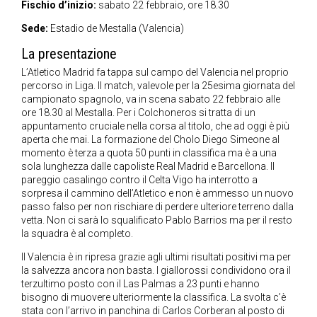
Fischio d’inizio:
sabato 22 febbraio, ore 18.30
Sede:
Estadio de Mestalla (Valencia)
La presentazione
L’Atletico Madrid fa tappa sul campo del Valencia nel proprio
percorso in Liga. Il match, valevole per la 25esima giornata del
campionato spagnolo, va in scena sabato 22 febbraio alle
ore 18.30 al Mestalla. Per i Colchoneros si tratta di un
appuntamento cruciale nella corsa al titolo, che ad oggi è più
aperta che mai. La formazione del Cholo Diego Simeone al
momento è terza a quota 50 punti in classifica ma è a una
sola lunghezza dalle capoliste Real Madrid e Barcellona. Il
pareggio casalingo contro il Celta Vigo ha interrotto a
sorpresa il cammino dell’Atletico e non è ammesso un nuovo
passo falso per non rischiare di perdere ulteriore terreno dalla
vetta. Non ci sarà lo squalificato Pablo Barrios ma per il resto
la squadra è al completo.
Il Valencia è in ripresa grazie agli ultimi risultati positivi ma per
la salvezza ancora non basta. I giallorossi condividono ora il
terzultimo posto con il Las Palmas a 23 punti e hanno
bisogno di muovere ulteriormente la classifica. La svolta c’è
stata con l’arrivo in panchina di Carlos Corberan al posto di