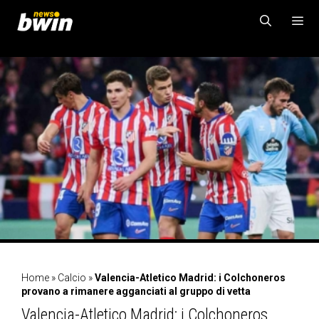
Vai
al
contenuto
MENU
Home
»
Calcio
»
Valencia-Atletico Madrid: i Colchoneros
provano a rimanere agganciati al gruppo di vetta
Valencia-Atletico Madrid: i Colchoneros