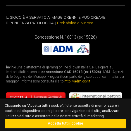
IL GIOCO È RISERVATO AI MAGGIORENNI E PUÒ CREARE
DIPENDENZA PATOLOGICA. |
Probabilità di vincita
Concessione N. 16013 (ex 15026)
bwin
è una piattaforma di gaming online di bwin Italia S.R.L e opera sul
territorio italiano con la
concessione GAD 16013 (ex 15026)
. ADM - Agenzia
delle Dogane e dei Monopoli - regola il comparto del gioco pubblico in Italia: per
maggiori informazioni consulta il sito
http://adm.gov.it
Cliccando su “Accetta tutti i cookie”, l'utente accetta di memorizzare i
cookie sul dispositivo per migliorare la navigazione del sito, analizzare
l'utilizzo del sito e assistere nelle nostre attività di marketing.
Accetta tutti i cookie
bonus fino a 3.010€
scarica l'app