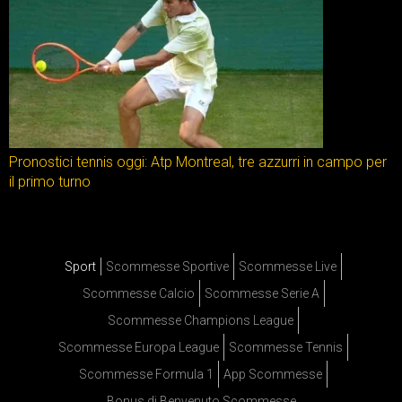
Pronostici tennis oggi: Atp Montreal, tre azzurri in campo per
il primo turno
Sport
Scommesse Sportive
Scommesse Live
Scommesse Calcio
Scommesse Serie A
Scommesse Champions League
Scommesse Europa League
Scommesse Tennis
Scommesse Formula 1
App Scommesse
Bonus di Benvenuto Scommesse