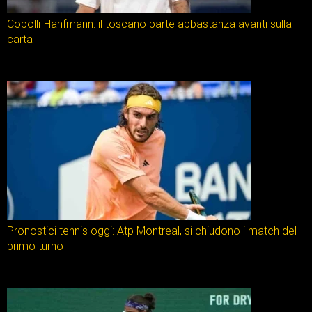
Cobolli-Hanfmann: il toscano parte abbastanza avanti sulla
carta
Pronostici tennis oggi: Atp Montreal, si chiudono i match del
primo turno