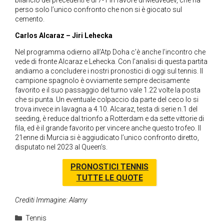
bilancio dei precedenti è di 7-1 in favore di Medvedev, che ha
perso solo l’unico confronto che non si è giocato sul
cemento.
Carlos Alcaraz – Jiri Lehecka
Nel programma odierno all’Atp Doha c’è anche l’incontro che
vede di fronte Alcaraz e Lehecka. Con l’analisi di questa partita
andiamo a concludere i nostri pronostici di oggi sul tennis. Il
campione spagnolo è ovviamente sempre decisamente
favorito e il suo passaggio del turno vale 1.22 volte la posta
che si punta. Un eventuale colpaccio da parte del ceco lo si
trova invece in lavagna a 4.10. Alcaraz, testa di serie n.1 del
seeding, è reduce dal trionfo a Rotterdam e da sette vittorie di
fila, ed è il grande favorito per vincere anche questo trofeo. Il
21enne di Murcia si è aggiudicato l’unico confronto diretto,
disputato nel 2023 al Queen’s.
PRONOSTICI TENNIS
TUTTE LE QUOTE
Crediti Immagine: Alamy
Categorie
Tennis