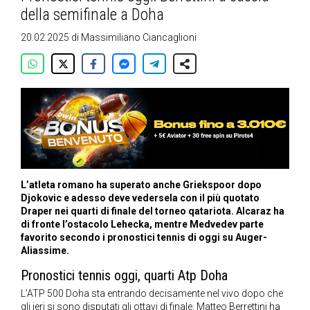
della semifinale a Doha
20.02.2025
di
Massimiliano Ciancaglioni
L’atleta romano ha superato anche Griekspoor dopo
Djokovic e adesso deve vedersela con il più quotato
Draper nei quarti di finale del torneo qatariota. Alcaraz ha
di fronte l’ostacolo Lehecka, mentre Medvedev parte
favorito secondo i pronostici tennis di oggi su Auger-
Aliassime.
Pronostici tennis oggi, quarti Atp Doha
L’ATP 500 Doha sta entrando decisamente nel vivo dopo che
gli ieri si sono disputati gli ottavi di finale. Matteo Berrettini ha