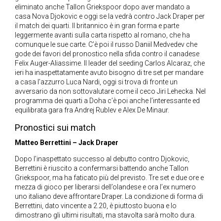
eliminato anche Tallon Griekspoor dopo aver mandato a
casa Nova Djokovic e oggi se la vedrà contro Jack Draper per
il match dei quarti. Il britannico è in gran forma e parte
leggermente avanti sulla carta rispetto al romano, che ha
comunque le sue carte. C’è poi il russo Daniil Medvedev che
gode dei favori del pronostico nella sfida contro il canadese
Felix Auger-Aliassime. Il leader del seeding Carlos Alcaraz, che
ieri ha inaspettatamente avuto bisogno di tre set per mandare
a casa l’azzurro Luca Nardi, oggi si trova di fronte un
avversario da non sottovalutare come il ceco Jiri Lehecka. Nel
programma dei quarti a Doha c’è poi anche l’interessante ed
equilibrata gara fra Andrej Rublev e Alex De Minaur.
Pronostici sui match
Matteo Berrettini – Jack Draper
Dopo l’inaspettato successo al debutto contro Djokovic,
Berrettini è riuscito a confermarsi battendo anche Tallon
Griekspoor, ma ha faticato più del previsto. Tre set e due ore e
mezza di gioco per liberarsi dell’olandese e ora l’ex numero
uno italiano deve affrontare Draper. La condizione di forma di
Berrettini, dato vincente a 2.20, è piuttosto buona e lo
dimostrano gli ultimi risultati, ma stavolta sarà molto dura.