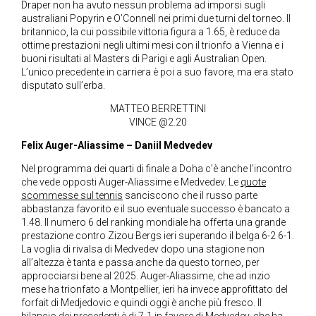
Draper non ha avuto nessun problema ad imporsi sugli
australiani Popyrin e O’Connell nei primi due turni del torneo. Il
britannico, la cui possibile vittoria figura a 1.65, è reduce da
ottime prestazioni negli ultimi mesi con il trionfo a Vienna e i
buoni risultati al Masters di Parigi e agli Australian Open.
L’unico precedente in carriera è poi a suo favore, ma era stato
disputato sull’erba.
MATTEO BERRETTINI
VINCE @2.20
Felix Auger-Aliassime – Daniil Medvedev
Nel programma dei quarti di finale a Doha c’è anche l’incontro
che vede opposti Auger-Aliassime e Medvedev. Le
quote
scommesse sul tennis
sanciscono che il russo parte
abbastanza favorito e il suo eventuale successo è bancato a
1.48. Il numero 6 del ranking mondiale ha offerta una grande
prestazione contro Zizou Bergs ieri superando il belga 6-2 6-1.
La voglia di rivalsa di Medvedev dopo una stagione non
all’altezza è tanta e passa anche da questo torneo, per
approcciarsi bene al 2025. Auger-Aliassime, che ad inzio
mese ha trionfato a Montpellier, ieri ha invece approfittato del
forfait di Medjedovic e quindi oggi è anche più fresco. Il