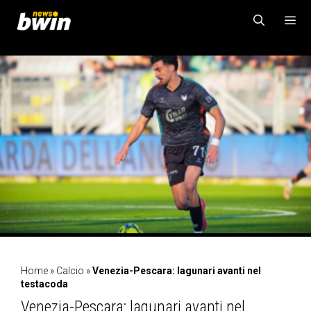
Vai
al
contenuto
MENU
Home
»
Calcio
»
Venezia-Pescara: lagunari avanti nel
testacoda
Venezia-Pescara: lagunari avanti nel