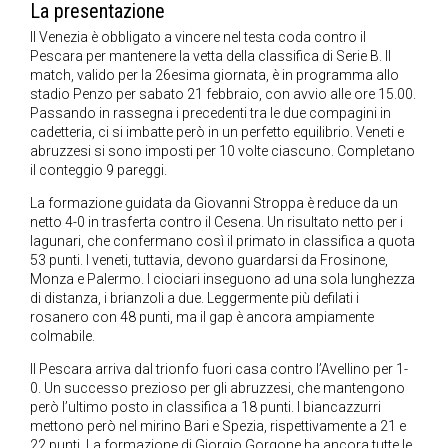
La presentazione
Il Venezia è obbligato a vincere nel testa coda contro il
Pescara per mantenere la vetta della classifica di Serie B. Il
match, valido per la 26esima giornata, è in programma allo
stadio Penzo per sabato 21 febbraio, con avvio alle ore 15.00.
Passando in rassegna i precedenti tra le due compagini in
cadetteria, ci si imbatte però in un perfetto equilibrio. Veneti e
abruzzesi si sono imposti per 10 volte ciascuno. Completano
il conteggio 9 pareggi.
La formazione guidata da Giovanni Stroppa è reduce da un
netto 4-0 in trasferta contro il Cesena. Un risultato netto per i
lagunari, che confermano così il primato in classifica a quota
53 punti. I veneti, tuttavia, devono guardarsi da Frosinone,
Monza e Palermo. I ciociari inseguono ad una sola lunghezza
di distanza, i brianzoli a due. Leggermente più defilati i
rosanero con 48 punti, ma il gap è ancora ampiamente
colmabile.
Il Pescara arriva dal trionfo fuori casa contro l’Avellino per 1-
0. Un successo prezioso per gli abruzzesi, che mantengono
però l’ultimo posto in classifica a 18 punti. I biancazzurri
mettono però nel mirino Bari e Spezia, rispettivamente a 21 e
22 punti. La formazione di Giorgio Gorgone ha ancora tutte le