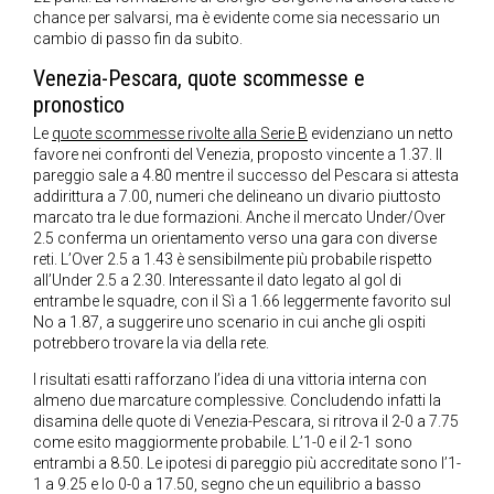
chance per salvarsi, ma è evidente come sia necessario un
cambio di passo fin da subito.
Venezia-Pescara, quote scommesse e
pronostico
Le
quote scommesse rivolte alla Serie B
evidenziano un netto
favore nei confronti del Venezia, proposto vincente a 1.37. Il
pareggio sale a 4.80 mentre il successo del Pescara si attesta
addirittura a 7.00, numeri che delineano un divario piuttosto
marcato tra le due formazioni. Anche il mercato Under/Over
2.5 conferma un orientamento verso una gara con diverse
reti. L’Over 2.5 a 1.43 è sensibilmente più probabile rispetto
all’Under 2.5 a 2.30. Interessante il dato legato al gol di
entrambe le squadre, con il Sì a 1.66 leggermente favorito sul
No a 1.87, a suggerire uno scenario in cui anche gli ospiti
potrebbero trovare la via della rete.
I risultati esatti rafforzano l’idea di una vittoria interna con
almeno due marcature complessive. Concludendo infatti la
disamina delle quote di Venezia-Pescara, si ritrova il 2-0 a 7.75
come esito maggiormente probabile. L’1-0 e il 2-1 sono
entrambi a 8.50. Le ipotesi di pareggio più accreditate sono l’1-
1 a 9.25 e lo 0-0 a 17.50, segno che un equilibrio a basso