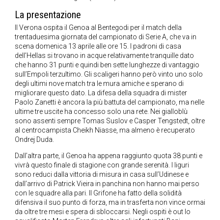
La presentazione
Il Verona ospita il Genoa al Bentegodi per il match della
trentaduesima giornata del campionato di Serie A, che va in
scena domenica 13 aprile alle ore 15. I padroni di casa
dell’Hellas si trovano in acque relativamente tranquille dato
che hanno 31 punti e quindi ben sette lunghezze di vantaggio
sull’Empoli terzultimo. Gli scaligeri hanno però vinto uno solo
degli ultimi nove match tra le mura amiche e sperano di
migliorare questo dato. La difesa della squadra di mister
Paolo Zanetti è ancora la più battuta del campionato, ma nelle
ultime tre uscite ha concesso solo una rete. Nei gialloblù
sono assenti sempre Tomas Suslov e Casper Tengstedt, oltre
al centrocampista Cheikh Niasse, ma almeno è recuperato
Ondrej Duda.
Dall’altra parte, il Genoa ha appena raggiunto quota 38 punti e
vivrà questo finale di stagione con grande serenità. I liguri
sono reduci dalla vittoria di misura in casa sull’Udinese e
dall’arrivo di Patrick Vieira in panchina non hanno mai perso
con le squadre alla pari. Il Grifone ha fatto della solidità
difensiva il suo punto di forza, ma in trasferta non vince ormai
da oltre tre mesi e spera di sbloccarsi. Negli ospiti è out lo