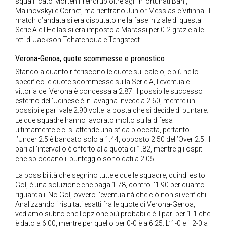
squalificato Morten Frendrup oltre agli infortunati Bani,
Malinovskyi e Cornet, ma rientrano Junior Messias e Vitinha. Il
match d’andata si era disputato nella fase iniziale di questa
Serie A e l’Hellas si era imposto a Marassi per 0-2 grazie alle
reti di Jackson Tchatchoua e Tengstedt.
Verona-Genoa, quote scommesse e pronostico
Stando a quanto riferiscono le
quote sul calcio
, e più nello
specifico le
quote scommesse sulla Serie A
, l’eventuale
vittoria del Verona è concessa a 2.87. Il possibile successo
esterno dell’Udinese è in lavagna invece a 2.60, mentre un
possibile pari vale 2.90 volte la posta che si decide di puntare.
Le due squadre hanno lavorato molto sulla difesa
ultimamente e ci si attende una sfida bloccata, pertanto
l’Under 2.5 è bancato solo a 1.44, opposto 2.50 dell’Over 2.5. Il
pari all’intervallo è offerto alla quota di 1.82, mentre gli ospiti
che sbloccano il punteggio sono dati a 2.05.
La possibilità che segnino tutte e due le squadre, quindi esito
Gol, è una soluzione che paga 1.78, contro l’1.90 per quanto
riguarda il No Gol, ovvero l’eventualità che ciò non si verifichi.
Analizzando i risultati esatti fra le quote di Verona-Genoa,
vediamo subito che l’opzione più probabile è il pari per 1-1 che
è dato a 6.00, mentre per quello per 0-0 è a 6.25. L’1-0 e il 2-0 a