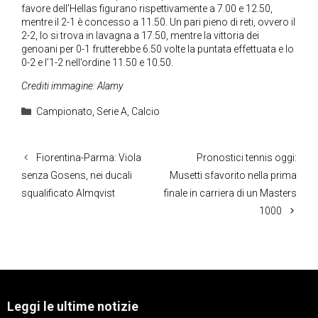
favore dell’Hellas figurano rispettivamente a 7.00 e 12.50,
mentre il 2-1 è concesso a 11.50. Un pari pieno di reti, ovvero il
2-2, lo si trova in lavagna a 17.50, mentre la vittoria dei
genoani per 0-1 frutterebbe 6.50 volte la puntata effettuata e lo
0-2 e l’1-2 nell’ordine 11.50 e 10.50.
Crediti immagine: Alamy
Categorie
Campionato
,
Serie A
,
Calcio
Fiorentina-Parma: Viola
Pronostici tennis oggi:
senza Gosens, nei ducali
Musetti sfavorito nella prima
squalificato Almqvist
finale in carriera di un Masters
1000
Leggi le ultime notizie