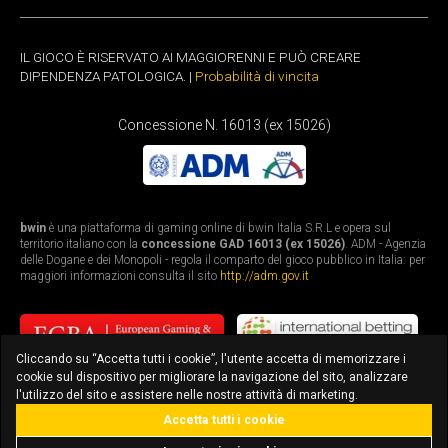
IL GIOCO È RISERVATO AI MAGGIORENNI E PUÒ CREARE
DIPENDENZA PATOLOGICA. |
Probabilità di vincita
Concessione N. 16013 (ex 15026)
bwin
è una piattaforma di gaming online di bwin Italia S.R.L e opera sul
territorio italiano con la
concessione GAD 16013 (ex 15026)
. ADM - Agenzia
delle Dogane e dei Monopoli - regola il comparto del gioco pubblico in Italia: per
maggiori informazioni consulta il sito
http://adm.gov.it
Cliccando su “Accetta tutti i cookie”, l'utente accetta di memorizzare i
cookie sul dispositivo per migliorare la navigazione del sito, analizzare
l'utilizzo del sito e assistere nelle nostre attività di marketing.
Accetta tutti i cookie
bonus fino a 3.010€
scarica l'app