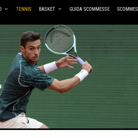
O
TENNIS
BASKET
GUIDA SCOMMESSE
SCOMMES