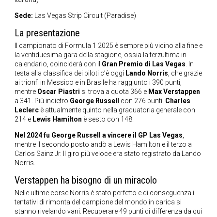
Sede:
Las Vegas Strip Circuit (Paradise)
La presentazione
Il campionato di Formula 1 2025 è sempre più vicino alla fine e
la ventiduesima gara della stagione, ossia la terzultima in
calendario, coinciderà con il
Gran Premio di Las Vegas
. In
testa alla classifica dei piloti c’è oggi
Lando Norris
, che grazie
ai trionfi in Messico e in Brasile ha raggiunto i 390 punti,
mentre
Oscar Piastri
si trova a quota 366 e
Max Verstappen
a 341. Più indietro
George Russell
con 276 punti.
Charles
Leclerc
è attualmente quinto nella graduatoria generale con
214 e
Lewis Hamilton
è sesto con 148.
Nel 2024 fu George Russell a vincere il GP Las Vegas
,
mentre il secondo posto andò a Lewis Hamilton e il terzo a
Carlos Sainz Jr. Il giro più veloce era stato registrato da Lando
Norris.
Verstappen ha bisogno di un miracolo
Nelle ultime corse Norris è stato perfetto e di conseguenza i
tentativi di rimonta del campione del mondo in carica si
stanno rivelando vani. Recuperare 49 punti di differenza da qui