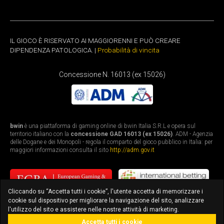
IL GIOCO È RISERVATO AI MAGGIORENNI E PUÒ CREARE
DIPENDENZA PATOLOGICA. |
Probabilità di vincita
Concessione N. 16013 (ex 15026)
bwin
è una piattaforma di gaming online di bwin Italia S.R.L e opera sul
territorio italiano con la
concessione GAD 16013 (ex 15026)
. ADM - Agenzia
delle Dogane e dei Monopoli - regola il comparto del gioco pubblico in Italia: per
maggiori informazioni consulta il sito
http://adm.gov.it
Cliccando su “Accetta tutti i cookie”, l'utente accetta di memorizzare i
cookie sul dispositivo per migliorare la navigazione del sito, analizzare
l'utilizzo del sito e assistere nelle nostre attività di marketing.
Accetta tutti i cookie