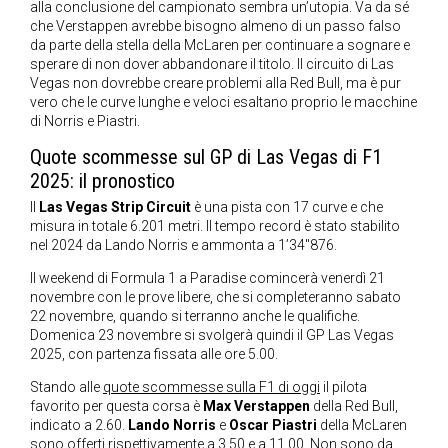
alla conclusione del campionato sembra un’utopia. Va da sé
che Verstappen avrebbe bisogno almeno di un passo falso
da parte della stella della McLaren per continuare a sognare e
sperare di non dover abbandonare il titolo. Il circuito di Las
Vegas non dovrebbe creare problemi alla Red Bull, ma è pur
vero che le curve lunghe e veloci esaltano proprio le macchine
di Norris e Piastri.
Quote scommesse sul GP di Las Vegas di F1
2025: il pronostico
Il
Las Vegas Strip Circuit
è una pista con 17 curve e che
misura in totale 6.201 metri. Il tempo record è stato stabilito
nel 2024 da Lando Norris e ammonta a 1’34″876.
Il weekend di Formula 1 a Paradise comincerà venerdì 21
novembre con le prove libere, che si completeranno sabato
22 novembre, quando si terranno anche le qualifiche.
Domenica 23 novembre si svolgerà quindi il GP Las Vegas
2025, con partenza fissata alle ore 5.00.
Stando alle
quote scommesse sulla F1 di oggi
il pilota
favorito per questa corsa è
Max Verstappen
della Red Bull,
indicato a 2.60.
Lando Norris
e
Oscar Piastri
della McLaren
sono offerti rispettivamente a 3.50 e a 11.00. Non sono da