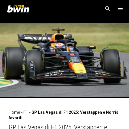
Vai
al
contenuto
MENU
Home
»
F1
»
GP Las Vegas di F1 2025: Verstappen e Norris
favoriti
GP Las Vegas di F1 2025: Verstappen e