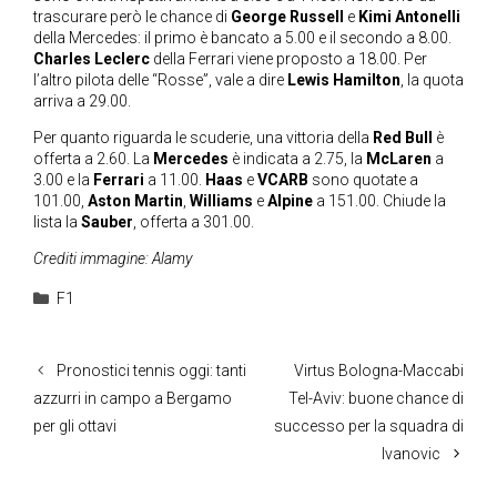
trascurare però le chance di
George Russell
e
Kimi Antonelli
della Mercedes: il primo è bancato a 5.00 e il secondo a 8.00.
Charles Leclerc
della Ferrari viene proposto a 18.00. Per
l’altro pilota delle “Rosse”, vale a dire
Lewis Hamilton
, la quota
arriva a 29.00.
Per quanto riguarda le scuderie, una vittoria della
Red Bull
è
offerta a 2.60. La
Mercedes
è indicata a 2.75, la
McLaren
a
3.00 e la
Ferrari
a 11.00.
Haas
e
VCARB
sono quotate a
101.00,
Aston Martin
,
Williams
e
Alpine
a 151.00. Chiude la
lista la
Sauber
, offerta a 301.00.
Crediti immagine: Alamy
Categorie
F1
Pronostici tennis oggi: tanti
Virtus Bologna-Maccabi
azzurri in campo a Bergamo
Tel-Aviv: buone chance di
per gli ottavi
successo per la squadra di
Ivanovic